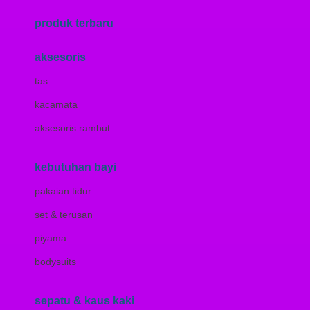
Azetabio
produk terbaru
B
aksesoris
Baabaasheepz
tas
Babiators
kacamata
Baby Dove
aksesoris rambut
Baby Jogger
Baby Rovega
kebutuhan bayi
Babybee
pakaian tidur
Banana Boat
set & terusan
Banz
piyama
Barbie
bodysuits
Beaba
Beauty Barn
sepatu & kaus kaki