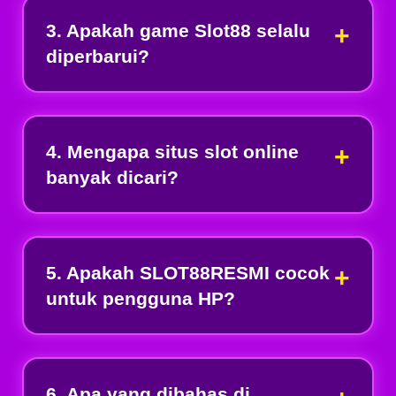
Y
3. Apakah game Slot88 selalu
+
diperbarui?
Yamatoya
Z
Zaxy
4. Mengapa situs slot online
+
Zoggs
banyak dicari?
0-9
4Moms
59S
5. Apakah SLOT88RESMI cocok
+
untuk pengguna HP?
6. Apa yang dibahas di