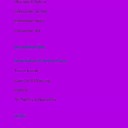
Shampo & Sabun
Love To Dream
perawatan rambut
M
perawatan mulut
Magformers
perawatan diri
Mama's Choice
perawatan ibu
Mamas&Papas
Mamaway
kesehatan & kebersihan
Maxi Cosi
Tissue basah
Megabloks
Laundry & Cleaning
Micro
Medical
MiDeer
Air Purifier & Humidifier
Mimi & Lula
potty
Mini Monkey
Moby