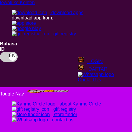
lewati ke Konten
download apps
download app from:
gift registry
Bahasa
ID
LOGIN
DAFTAR
Contact Us
Toggle Nav
about Kanmo Circle
gift registry
store finder
contact us