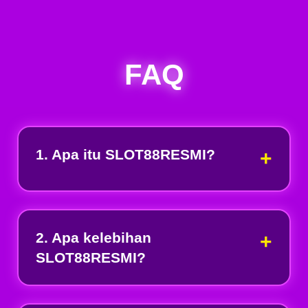
TY Toys
U
FAQ
V
Veja
Vitaflow
1. Apa itu SLOT88RESMI?
+
Vtech
W
Waterland
2. Apa kelebihan
+
Wellness
SLOT88RESMI?
X
Xootz