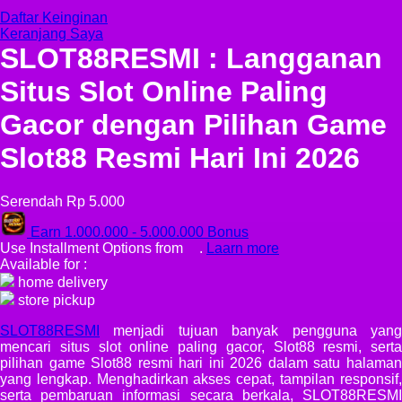
Daftar Keinginan
QV Baby
Keranjang Saya
SLOT88RESMI : Langganan
R
Situs Slot Online Paling
Real Shades
Gacor dengan Pilihan Game
Red Castle
Slot88 Resmi Hari Ini 2026
Ribbon Madness
S
Serendah
Rp 5.000
Sebamed
Earn
1.000.000
-
5.000.000
Bonus
Use Installment Options from
.
Laarn more
Silver Cross
Available for :
home delivery
Simply Idea
store pickup
Skip Hop
SLOT88RESMI
menjadi tujuan banyak pengguna yang
mencari situs slot online paling gacor, Slot88 resmi, serta
Spectra
pilihan game Slot88 resmi hari ini 2026 dalam satu halaman
yang lengkap. Menghadirkan akses cepat, tampilan responsif,
Squishmallows
serta pembaruan informasi secara berkala, SLOT88RESMI