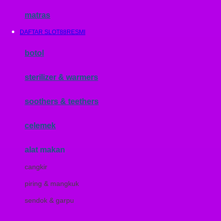
Hauck
matras
Havaianas
DAFTAR SLOT88RESMI
Hegen
botol
Hot Wheels
sterilizer & warmers
Hybrid
I
soothers & teethers
Inlacta DHA
celemek
Interlac
alat makan
Ivenet
cangkir
J
piring & mangkuk
Jack N Jill
sendok & garpu
Joie