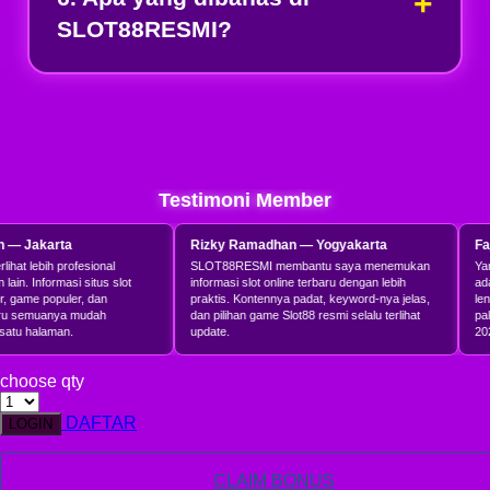
+
SLOT88RESMI?
Testimoni Member
Rizky Ramadhan — Yogyakarta
Fajar Hidayat 
sional
SLOT88RESMI membantu saya menemukan
Yang paling saya
situs slot
informasi slot online terbaru dengan lebih
adalah tampilanny
, dan
praktis. Kontennya padat, keyword-nya jelas,
lengkap. Cocok unt
udah
dan pilihan game Slot88 resmi selalu terlihat
paling gacor serta
update.
2026.
choose qty
DAFTAR
LOGIN
CLAIM BONUS