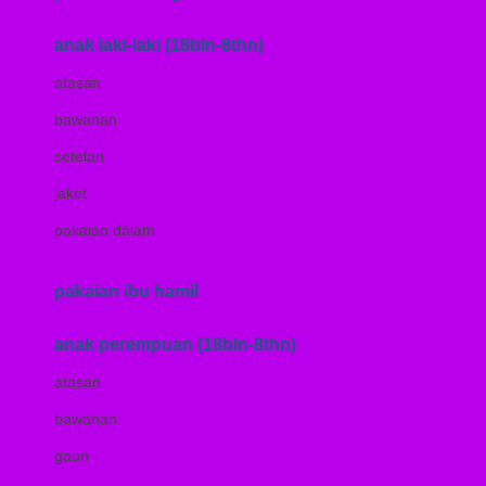
Bumkins
anak laki-laki (18bln-8thn)
C
atasan
Cetaphil
bawahan
Chicco
setelan
Childlife
jaket
Clevamama
pakaian dalam
Cocolatte
Cottonseeds
pakaian ibu hamil
Cozy N Safe
anak perempuan (18bln-8thn)
Crane
atasan
Cybex
bawahan
D
gaun
Dae Organics