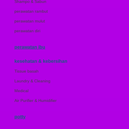
Shampo & Sabun
Love To Dream
perawatan rambut
M
perawatan mulut
Magformers
perawatan diri
Mama's Choice
perawatan ibu
Mamas&Papas
Mamaway
kesehatan & kebersihan
Maxi Cosi
Tissue basah
Megabloks
Laundry & Cleaning
Micro
Medical
MiDeer
Air Purifier & Humidifier
Mimi & Lula
potty
Mini Monkey
Moby