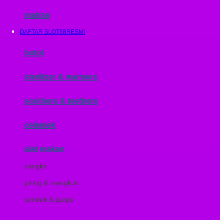
Hauck
matras
Havaianas
DAFTAR SLOT88RESMI
Hegen
botol
Hot Wheels
sterilizer & warmers
Hybrid
I
soothers & teethers
Inlacta DHA
celemek
Interlac
alat makan
Ivenet
cangkir
J
piring & mangkuk
Jack N Jill
sendok & garpu
Joie