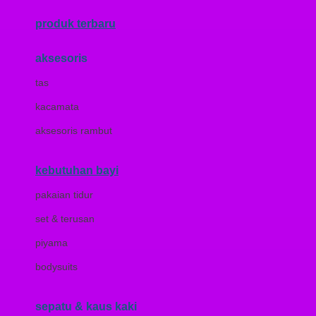
Azetabio
produk terbaru
B
aksesoris
Baabaasheepz
tas
Babiators
kacamata
Baby Dove
aksesoris rambut
Baby Jogger
Baby Rovega
kebutuhan bayi
Babybee
pakaian tidur
Banana Boat
set & terusan
Banz
piyama
Barbie
bodysuits
Beaba
Beauty Barn
sepatu & kaus kaki