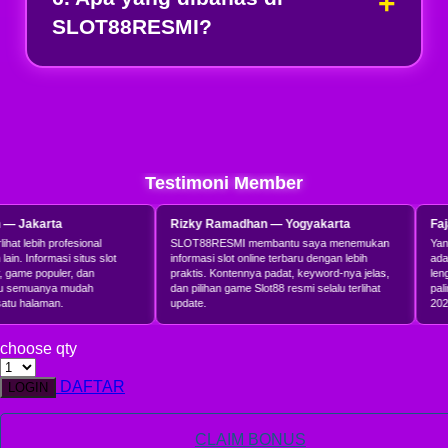
+
SLOT88RESMI?
Testimoni Member
Rizky Ramadhan — Yogyakarta
Fajar Hidayat —
onal
SLOT88RESMI membantu saya menemukan
Yang paling saya s
tus slot
informasi slot online terbaru dengan lebih
adalah tampilannya 
dan
praktis. Kontennya padat, keyword-nya jelas,
lengkap. Cocok untuk
dah
dan pilihan game Slot88 resmi selalu terlihat
paling gacor serta g
update.
2026.
choose qty
DAFTAR
LOGIN
CLAIM BONUS