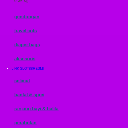
0-36 Kg
Fisher Price
Flipper
gendongan
Friends Of Sally
travel cots
G
Gb
diaper bags
Geko
aksesoris
Graco
LINK SLOT88RESMI
Gund
selimut
H
bantal & sprei
Habbie
Haenim
ranjang bayi & balita
Happy Horse
perabotan
Happy Tummy