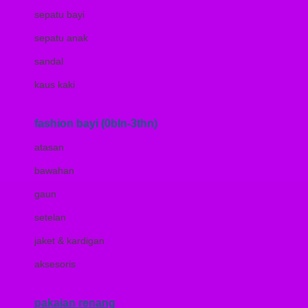
Bio Oil
sepatu bayi
Biolane
sepatu anak
Bite Fighters
sandal
Bizzi Growin
kaus kaki
Blackmores
fashion bayi (0bln-3thn)
Blooming Marvellous
atasan
Bonnels
bawahan
Bravado
gaun
Bruder
setelan
Brush Baby
jaket & kardigan
Buds Organics
aksesoris
Bugaboo
Buggygear
pakaian renang