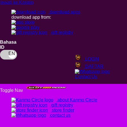
lewati ke Konten
download apps
download app from:
gift registry
Bahasa
ID
LOGIN
DAFTAR
Contact Us
Toggle Nav
about Kanmo Circle
gift registry
store finder
contact us