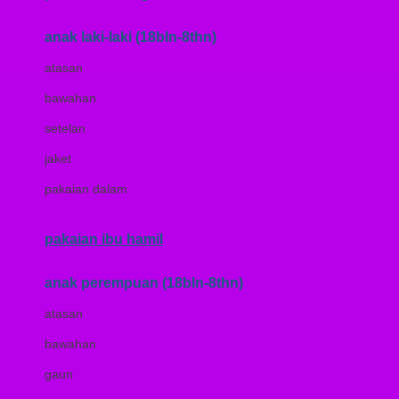
Bumkins
anak laki-laki (18bln-8thn)
C
atasan
Cetaphil
bawahan
Chicco
setelan
Childlife
jaket
Clevamama
pakaian dalam
Cocolatte
Cottonseeds
pakaian ibu hamil
Cozy N Safe
anak perempuan (18bln-8thn)
Crane
atasan
Cybex
bawahan
D
gaun
Dae Organics