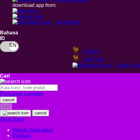
Oh Ma Grain
download app from:
Okiedog
gift registry
P
Bahasa
ID
Peachy
Phil & Ted's
LOGIN
DAFTAR
Philips Avent
Contact Us
Pigeon
Cari
Playgro
Poled Global
Pencarian Lanjutan
cancel
Ponycycle
Cari
Puma
cancel
Akun Saya
Pureats
Masuk / buat akun
Bantuan
Q