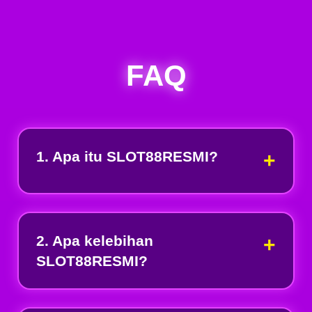
TY Toys
U
FAQ
V
Veja
Vitaflow
1. Apa itu SLOT88RESMI?
+
Vtech
W
Waterland
2. Apa kelebihan
+
Wellness
SLOT88RESMI?
X
Xootz