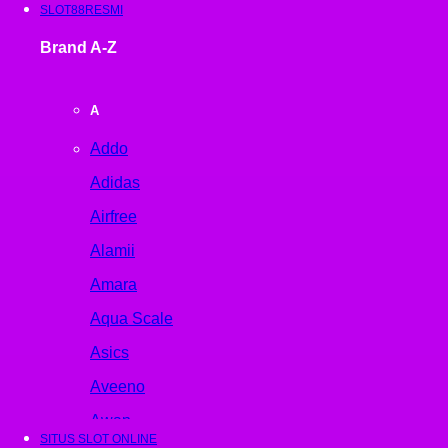
SLOT88RESMI
Brand A-Z
A
Addo
Adidas
Airfree
Alamii
Amara
Aqua Scale
Asics
Aveeno
Awan
SITUS SLOT ONLINE