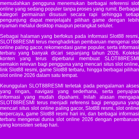
Starbooks
memudahkan pengguna menemukan berbagai referensi slot
online yang sedang populer tanpa proses yang rumit. Berbagai
Stick-O
kategori permainan disusun secara rapi sehingga setiap
pengunjung dapat menjelajahi pilihan game dengan lebih
Stokke
nyaman melalui desktop maupun perangkat seluler.
Sudocrem
Sebagai halaman yang berfokus pada informasi Slot88 resmi,
SLOT88RESMI terus menghadirkan pembaruan mengenai slot
Sumimo
online paling gacor, rekomendasi game populer, serta informasi
terbaru yang banyak dicari sepanjang tahun 2026. Koleksi
Sunnylife
konten yang terus diperbarui membuat SLOT88RESMI
semakin relevan bagi pengguna yang mencari situs slot online,
Sun-Staches
link Slot88 resmi, game Slot88 terbaru, hingga berbagai pilihan
slot online 2026 dalam satu tempat.
Swimava
Keunggulan SLOT88RESMI terletak pada pengalaman akses
T
yang ringan, navigasi yang sederhana, serta penyajian
informasi yang mudah dipahami. Inilah alasan mengapa
Tommee Tippee
SLOT88RESMI terus menjadi referensi bagi pengguna yang
mencari situs slot online paling gacor, Slot88 resmi, slot online
Trunki
terpercaya, game Slot88 resmi hari ini, dan berbagai informasi
terbaru mengenai dunia slot online 2026 dengan pembaruan
Tutti Bambini
yang konsisten setiap hari.
Twistshake