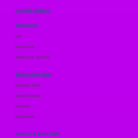
Azetabio
produk terbaru
B
aksesoris
Baabaasheepz
tas
Babiators
kacamata
Baby Dove
aksesoris rambut
Baby Jogger
Baby Rovega
kebutuhan bayi
Babybee
pakaian tidur
Banana Boat
set & terusan
Banz
piyama
Barbie
bodysuits
Beaba
Beauty Barn
sepatu & kaus kaki