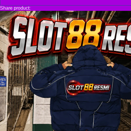
Share product: