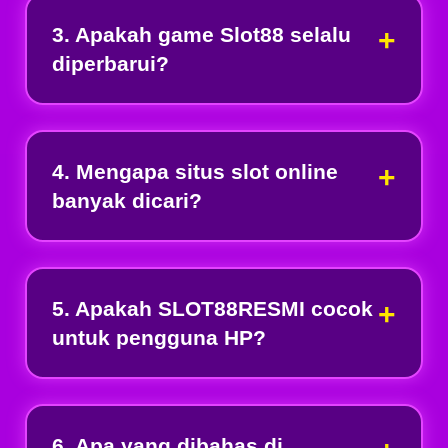
Y
3. Apakah game Slot88 selalu
+
diperbarui?
Yamatoya
Z
Zaxy
4. Mengapa situs slot online
+
Zoggs
banyak dicari?
0-9
4Moms
59S
5. Apakah SLOT88RESMI cocok
+
untuk pengguna HP?
6. Apa yang dibahas di