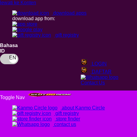
lewati ke Konten
download apps
download app from:
gift registry
Bahasa
ID
LOGIN
DAFTAR
Contact Us
Toggle Nav
about Kanmo Circle
gift registry
store finder
contact us