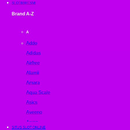
SLOT88RESMI
Brand A-Z
A
Addo
Adidas
Airfree
Alamii
Amara
Aqua Scale
Asics
Aveeno
Awan
SITUS SLOT ONLINE