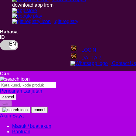
Oh Ma Grain
download app from:
Okiedog
gift registry
P
Bahasa
ID
Peachy
Phil & Ted's
LOGIN
DAFTAR
Philips Avent
Contact Us
Pigeon
Cari
Playgro
Poled Global
Pencarian Lanjutan
cancel
Ponycycle
Cari
Puma
cancel
Akun Saya
Pureats
Masuk / buat akun
Bantuan
Q