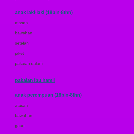
Bumkins
anak laki-laki (18bln-8thn)
C
atasan
Cetaphil
bawahan
Chicco
setelan
Childlife
jaket
Clevamama
pakaian dalam
Cocolatte
Cottonseeds
pakaian ibu hamil
Cozy N Safe
anak perempuan (18bln-8thn)
Crane
atasan
Cybex
bawahan
D
gaun
Dae Organics