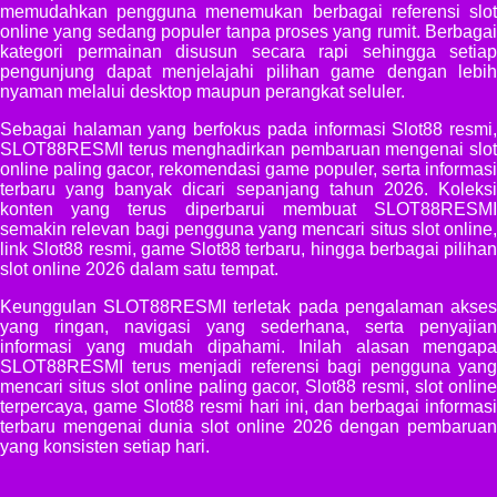
Starbooks
memudahkan pengguna menemukan berbagai referensi slot
online yang sedang populer tanpa proses yang rumit. Berbagai
Stick-O
kategori permainan disusun secara rapi sehingga setiap
pengunjung dapat menjelajahi pilihan game dengan lebih
Stokke
nyaman melalui desktop maupun perangkat seluler.
Sudocrem
Sebagai halaman yang berfokus pada informasi Slot88 resmi,
SLOT88RESMI terus menghadirkan pembaruan mengenai slot
Sumimo
online paling gacor, rekomendasi game populer, serta informasi
terbaru yang banyak dicari sepanjang tahun 2026. Koleksi
Sunnylife
konten yang terus diperbarui membuat SLOT88RESMI
semakin relevan bagi pengguna yang mencari situs slot online,
Sun-Staches
link Slot88 resmi, game Slot88 terbaru, hingga berbagai pilihan
slot online 2026 dalam satu tempat.
Swimava
Keunggulan SLOT88RESMI terletak pada pengalaman akses
T
yang ringan, navigasi yang sederhana, serta penyajian
informasi yang mudah dipahami. Inilah alasan mengapa
Tommee Tippee
SLOT88RESMI terus menjadi referensi bagi pengguna yang
mencari situs slot online paling gacor, Slot88 resmi, slot online
Trunki
terpercaya, game Slot88 resmi hari ini, dan berbagai informasi
terbaru mengenai dunia slot online 2026 dengan pembaruan
Tutti Bambini
yang konsisten setiap hari.
Twistshake