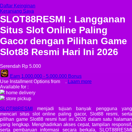
Daftar Keinginan
QV Baby
Keranjang Saya
SLOT88RESMI : Langganan
R
Situs Slot Online Paling
Real Shades
Gacor dengan Pilihan Game
Red Castle
Slot88 Resmi Hari Ini 2026
Ribbon Madness
S
Serendah
Rp 5.000
Sebamed
Earn
1.000.000
-
5.000.000
Bonus
Use Installment Options from
.
Laarn more
Silver Cross
Available for :
home delivery
Simply Idea
store pickup
Skip Hop
SLOT88RESMI
menjadi tujuan banyak pengguna yang
mencari situs slot online paling gacor, Slot88 resmi, serta
Spectra
pilihan game Slot88 resmi hari ini 2026 dalam satu halaman
yang lengkap. Menghadirkan akses cepat, tampilan responsif,
Squishmallows
serta pembaruan informasi secara berkala, SLOT88RESMI