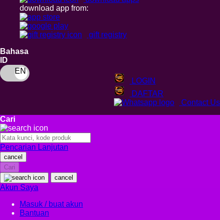
Oh Ma Grain
download app from:
Okiedog
gift registry
P
Bahasa
ID
Peachy
Phil & Ted's
LOGIN
DAFTAR
Philips Avent
Contact Us
Pigeon
Cari
Playgro
Poled Global
Pencarian Lanjutan
cancel
Ponycycle
Cari
Puma
cancel
Akun Saya
Pureats
Masuk / buat akun
Bantuan
Q