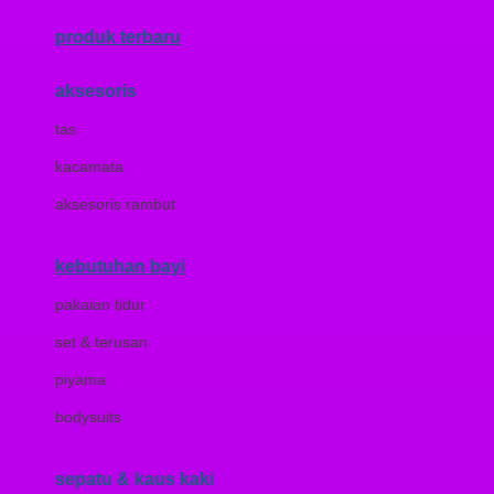
Azetabio
produk terbaru
B
aksesoris
Baabaasheepz
tas
Babiators
kacamata
Baby Dove
aksesoris rambut
Baby Jogger
Baby Rovega
kebutuhan bayi
Babybee
pakaian tidur
Banana Boat
set & terusan
Banz
piyama
Barbie
bodysuits
Beaba
Beauty Barn
sepatu & kaus kaki