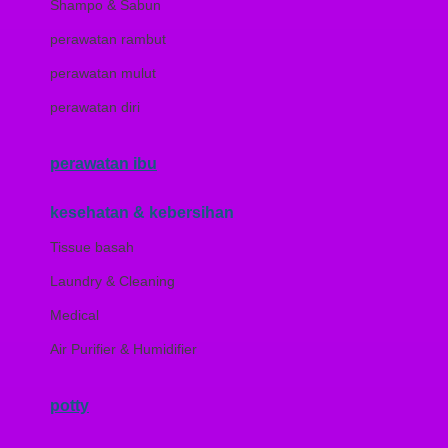
Shampo & Sabun
Love To Dream
perawatan rambut
M
perawatan mulut
Magformers
perawatan diri
Mama's Choice
perawatan ibu
Mamas&Papas
Mamaway
kesehatan & kebersihan
Maxi Cosi
Tissue basah
Megabloks
Laundry & Cleaning
Micro
Medical
MiDeer
Air Purifier & Humidifier
Mimi & Lula
potty
Mini Monkey
Moby