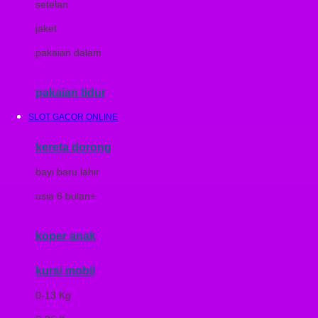
setelan
Docare
jaket
Doona
pakaian dalam
Down To Earth
Drew
pakaian tidur
Dr. Brown's
SLOT GACOR ONLINE
E
kereta dorong
ELC
bayi baru lahir
Ergobaby
usia 6 bulan+
Expert Care
koper anak
Ezyroller
kursi mobil
F
0-13 Kg
Felt So Sweet