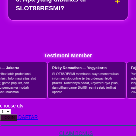
+
SLOT88RESMI?
Testimoni Member
Rizky Ramadhan — Yogyakarta
Fajar Hidayat —
ional
SLOT88RESMI membantu saya menemukan
Yang paling saya 
tus slot
informasi slot online terbaru dengan lebih
adalah tampilannya 
 dan
praktis. Kontennya padat, keyword-nya jelas,
lengkap. Cocok untu
dah
dan pilihan game Slot88 resmi selalu terlihat
paling gacor serta g
update.
2026.
choose qty
DAFTAR
LOGIN
CLAIM BONUS