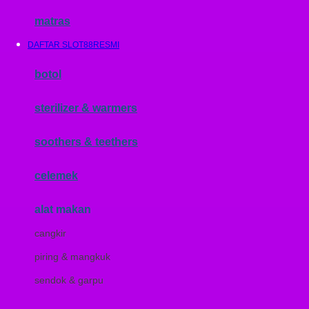
Hauck
matras
Havaianas
DAFTAR SLOT88RESMI
Hegen
botol
Hot Wheels
sterilizer & warmers
Hybrid
I
soothers & teethers
Inlacta DHA
celemek
Interlac
alat makan
Ivenet
cangkir
J
piring & mangkuk
Jack N Jill
sendok & garpu
Joie