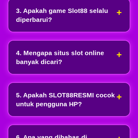
Y
3. Apakah game Slot88 selalu
+
diperbarui?
Yamatoya
Z
Zaxy
4. Mengapa situs slot online
+
Zoggs
banyak dicari?
0-9
4Moms
59S
5. Apakah SLOT88RESMI cocok
+
untuk pengguna HP?
6. Apa yang dibahas di