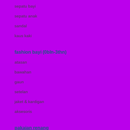
Bio Oil
sepatu bayi
Biolane
sepatu anak
Bite Fighters
sandal
Bizzi Growin
kaus kaki
Blackmores
fashion bayi (0bln-3thn)
Blooming Marvellous
atasan
Bonnels
bawahan
Bravado
gaun
Bruder
setelan
Brush Baby
jaket & kardigan
Buds Organics
aksesoris
Bugaboo
Buggygear
pakaian renang