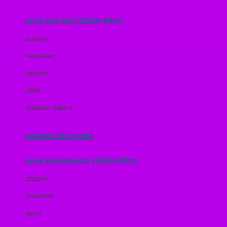
Bumkins
anak laki-laki (18bln-8thn)
C
atasan
Cetaphil
bawahan
Chicco
setelan
Childlife
jaket
Clevamama
pakaian dalam
Cocolatte
Cottonseeds
pakaian ibu hamil
Cozy N Safe
anak perempuan (18bln-8thn)
Crane
atasan
Cybex
bawahan
D
gaun
Dae Organics