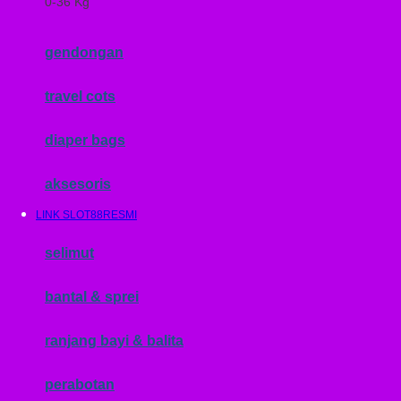
0-36 Kg
Fisher Price
Flipper
gendongan
Friends Of Sally
travel cots
G
Gb
diaper bags
Geko
aksesoris
Graco
LINK SLOT88RESMI
Gund
selimut
H
bantal & sprei
Habbie
Haenim
ranjang bayi & balita
Happy Horse
perabotan
Happy Tummy