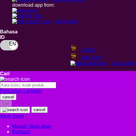
Oh Ma Grain
download app from:
Okiedog
gift registry
P
Bahasa
ID
Peachy
Phil & Ted's
LOGIN
DAFTAR
Philips Avent
Contact Us
Pigeon
Cari
Playgro
Poled Global
Pencarian Lanjutan
cancel
Ponycycle
Cari
Puma
cancel
Akun Saya
Pureats
Masuk / buat akun
Bantuan
Q