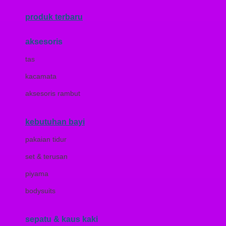
Azetabio
produk terbaru
B
aksesoris
Baabaasheepz
tas
Babiators
kacamata
Baby Dove
aksesoris rambut
Baby Jogger
Baby Rovega
kebutuhan bayi
Babybee
pakaian tidur
Banana Boat
set & terusan
Banz
piyama
Barbie
bodysuits
Beaba
Beauty Barn
sepatu & kaus kaki