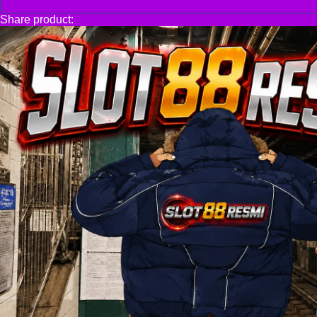
Share product: