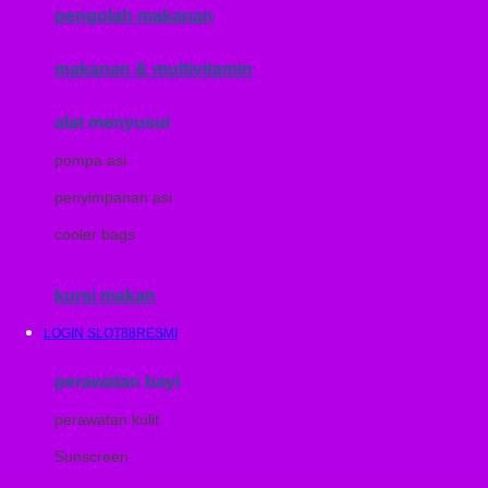
Joolz
pengolah makanan
Jujube
makanan & multivitamin
K
alat menyusui
Kiddycuts
pompa asi
Kumon
penyimpanan asi
L
cooler bags
Leapfrog
Leclerc
kursi makan
Lee Vierra
LOGIN SLOT88RESMI
Lillebaby
perawatan bayi
Little Bird Told Me
perawatan kulit
Little Miss Janis
Sunscreen
London Taxi