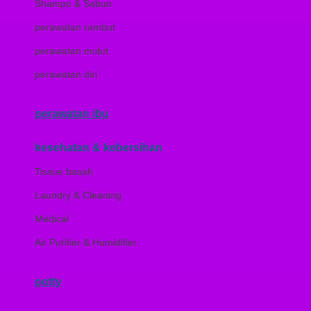
Shampo & Sabun
Love To Dream
perawatan rambut
M
perawatan mulut
Magformers
perawatan diri
Mama's Choice
perawatan ibu
Mamas&Papas
Mamaway
kesehatan & kebersihan
Maxi Cosi
Tissue basah
Megabloks
Laundry & Cleaning
Micro
Medical
MiDeer
Air Purifier & Humidifier
Mimi & Lula
potty
Mini Monkey
Moby