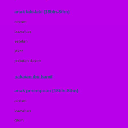
Bumkins
anak laki-laki (18bln-8thn)
C
atasan
Cetaphil
bawahan
Chicco
setelan
Childlife
jaket
Clevamama
pakaian dalam
Cocolatte
Cottonseeds
pakaian ibu hamil
Cozy N Safe
anak perempuan (18bln-8thn)
Crane
atasan
Cybex
bawahan
D
gaun
Dae Organics