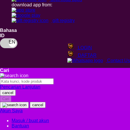
Oh Ma Grain
download app from:
Okiedog
gift registry
P
Bahasa
ID
Peachy
Phil & Ted's
LOGIN
DAFTAR
Philips Avent
Contact Us
Pigeon
Cari
Playgro
Poled Global
Pencarian Lanjutan
cancel
Ponycycle
Cari
Puma
cancel
Akun Saya
Pureats
Masuk / buat akun
Bantuan
Q