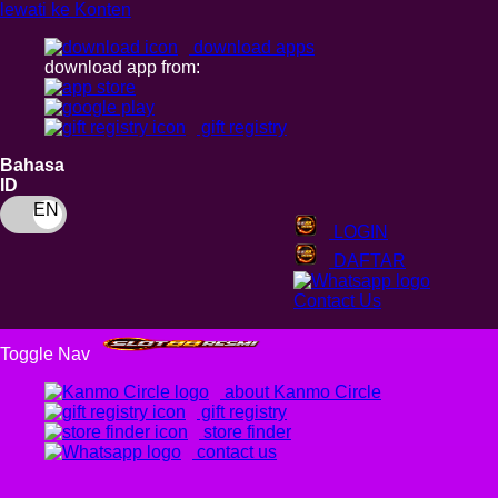
lewati ke Konten
download apps
download app from:
gift registry
Bahasa
ID
LOGIN
DAFTAR
Contact Us
Toggle Nav
about Kanmo Circle
gift registry
store finder
contact us