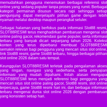
Starbooks
memudahkan pengguna menemukan berbagai referensi slot
online yang sedang populer tanpa proses yang rumit. Berbagai
Stick-O
kategori permainan disusun secara rapi sehingga setiap
pengunjung dapat menjelajahi pilihan game dengan lebih
Stokke
nyaman melalui desktop maupun perangkat seluler.
Sudocrem
Sebagai halaman yang berfokus pada informasi Slot88 resmi,
SLOT88RESMI terus menghadirkan pembaruan mengenai slot
Sumimo
online paling gacor, rekomendasi game populer, serta informasi
terbaru yang banyak dicari sepanjang tahun 2026. Koleksi
Sunnylife
konten yang terus diperbarui membuat SLOT88RESMI
semakin relevan bagi pengguna yang mencari situs slot online,
Sun-Staches
link Slot88 resmi, game Slot88 terbaru, hingga berbagai pilihan
slot online 2026 dalam satu tempat.
Swimava
Keunggulan SLOT88RESMI terletak pada pengalaman akses
T
yang ringan, navigasi yang sederhana, serta penyajian
informasi yang mudah dipahami. Inilah alasan mengapa
Tommee Tippee
SLOT88RESMI terus menjadi referensi bagi pengguna yang
mencari situs slot online paling gacor, Slot88 resmi, slot online
Trunki
terpercaya, game Slot88 resmi hari ini, dan berbagai informasi
terbaru mengenai dunia slot online 2026 dengan pembaruan
Tutti Bambini
yang konsisten setiap hari.
Twistshake