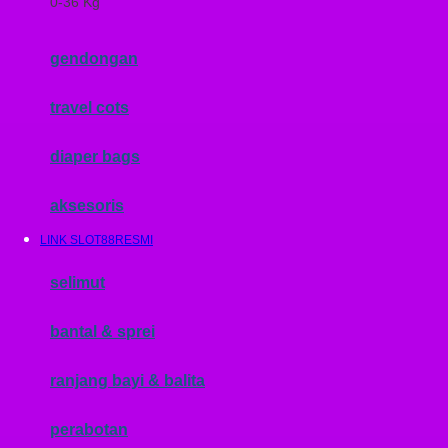
0-36 Kg
Fisher Price
Flipper
gendongan
Friends Of Sally
travel cots
G
Gb
diaper bags
Geko
aksesoris
Graco
LINK SLOT88RESMI
Gund
selimut
H
bantal & sprei
Habbie
Haenim
ranjang bayi & balita
Happy Horse
perabotan
Happy Tummy