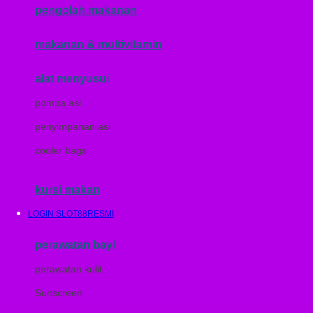
Joolz
pengolah makanan
Jujube
makanan & multivitamin
K
alat menyusui
Kiddycuts
pompa asi
Kumon
penyimpanan asi
L
cooler bags
Leapfrog
Leclerc
kursi makan
Lee Vierra
LOGIN SLOT88RESMI
Lillebaby
perawatan bayi
Little Bird Told Me
perawatan kulit
Little Miss Janis
Sunscreen
London Taxi