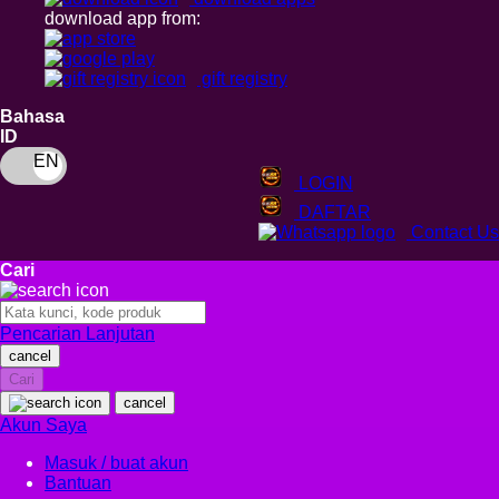
Oh Ma Grain
download app from:
Okiedog
gift registry
P
Bahasa
ID
Peachy
Phil & Ted's
LOGIN
DAFTAR
Philips Avent
Contact Us
Pigeon
Cari
Playgro
Poled Global
Pencarian Lanjutan
cancel
Ponycycle
Cari
Puma
cancel
Akun Saya
Pureats
Masuk / buat akun
Bantuan
Q