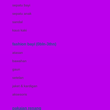
Bio Oil
sepatu bayi
Biolane
sepatu anak
Bite Fighters
sandal
Bizzi Growin
kaus kaki
Blackmores
fashion bayi (0bln-3thn)
Blooming Marvellous
atasan
Bonnels
bawahan
Bravado
gaun
Bruder
setelan
Brush Baby
jaket & kardigan
Buds Organics
aksesoris
Bugaboo
Buggygear
pakaian renang