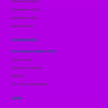
Shampo & Sabun
Love To Dream
perawatan rambut
M
perawatan mulut
Magformers
perawatan diri
Mama's Choice
perawatan ibu
Mamas&Papas
Mamaway
kesehatan & kebersihan
Maxi Cosi
Tissue basah
Megabloks
Laundry & Cleaning
Micro
Medical
MiDeer
Air Purifier & Humidifier
Mimi & Lula
potty
Mini Monkey
Moby