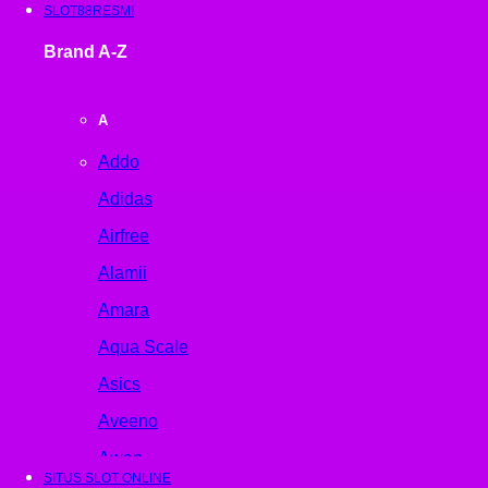
SLOT88RESMI
Brand A-Z
A
Addo
Adidas
Airfree
Alamii
Amara
Aqua Scale
Asics
Aveeno
Awan
SITUS SLOT ONLINE