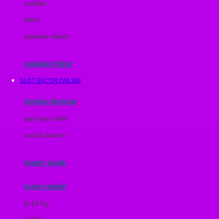
setelan
Docare
jaket
Doona
pakaian dalam
Down To Earth
Drew
pakaian tidur
Dr. Brown's
SLOT GACOR ONLINE
E
kereta dorong
ELC
bayi baru lahir
Ergobaby
usia 6 bulan+
Expert Care
koper anak
Ezyroller
kursi mobil
F
0-13 Kg
Felt So Sweet