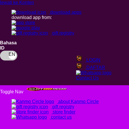
lewati ke Konten
download apps
download app from:
gift registry
Bahasa
ID
LOGIN
DAFTAR
Contact Us
Toggle Nav
about Kanmo Circle
gift registry
store finder
contact us