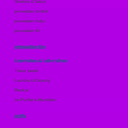
Shampo & Sabun
Love To Dream
perawatan rambut
M
perawatan mulut
Magformers
perawatan diri
Mama's Choice
perawatan ibu
Mamas&Papas
Mamaway
kesehatan & kebersihan
Maxi Cosi
Tissue basah
Megabloks
Laundry & Cleaning
Micro
Medical
MiDeer
Air Purifier & Humidifier
Mimi & Lula
potty
Mini Monkey
Moby