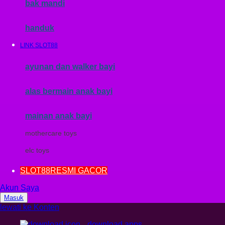
bak mandi
Momami
handuk
Mothercare
LINK SLOT88
Mustela
My Buddy Tag
ayunan dan walker bayi
My K
alas bermain anak bayi
N
mainan anak bayi
Naif
mothercare toys
Nike
elc toys
Nordic Natural
SLOT88RESMI GACOR
Nuby
Akun Saya
Nuna
Masuk
lewati ke Konten
O
download apps