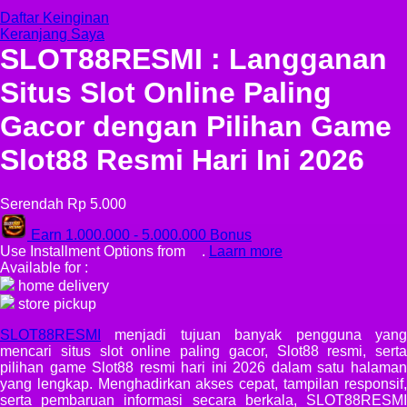
Daftar Keinginan
QV Baby
Keranjang Saya
SLOT88RESMI : Langganan
R
Situs Slot Online Paling
Real Shades
Gacor dengan Pilihan Game
Red Castle
Slot88 Resmi Hari Ini 2026
Ribbon Madness
S
Serendah
Rp 5.000
Sebamed
Earn
1.000.000
-
5.000.000
Bonus
Use Installment Options from
.
Laarn more
Silver Cross
Available for :
home delivery
Simply Idea
store pickup
Skip Hop
SLOT88RESMI
menjadi tujuan banyak pengguna yang
mencari situs slot online paling gacor, Slot88 resmi, serta
Spectra
pilihan game Slot88 resmi hari ini 2026 dalam satu halaman
yang lengkap. Menghadirkan akses cepat, tampilan responsif,
Squishmallows
serta pembaruan informasi secara berkala, SLOT88RESMI