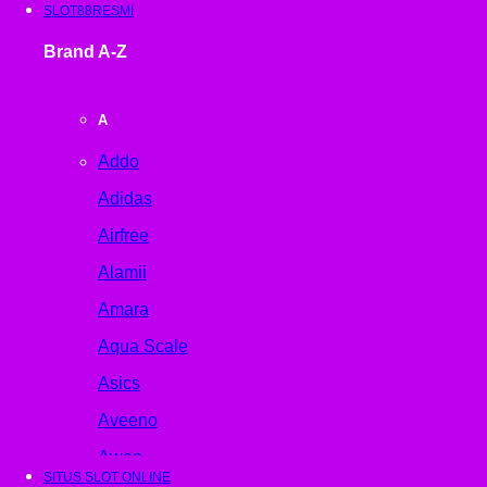
SLOT88RESMI
Brand A-Z
A
Addo
Adidas
Airfree
Alamii
Amara
Aqua Scale
Asics
Aveeno
Awan
SITUS SLOT ONLINE