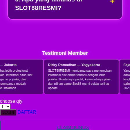
+
SLOT88RESMI?
Testimoni Member
Rizky Ramadhan — Yogyakarta
Fajar Hidayat — Me
l
SLOT88RESMI membantu saya menemukan
Yang paling saya suka
slot
informasi slot online terbaru dengan lebih
adalah tampilannya resp
praktis. Kontennya padat, keyword-nya jelas,
lengkap. Cocok untuk men
dan pilihan game Slot88 resmi selalu terlihat
paling gacor serta game 
update.
2026.
choose qty
DAFTAR
LOGIN
CLAIM BONUS