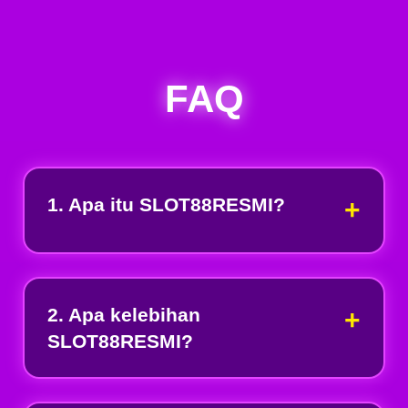
TY Toys
U
FAQ
V
Veja
Vitaflow
1. Apa itu SLOT88RESMI?
+
Vtech
W
Waterland
2. Apa kelebihan
+
Wellness
SLOT88RESMI?
X
Xootz