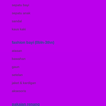
Bio Oil
sepatu bayi
Biolane
sepatu anak
Bite Fighters
sandal
Bizzi Growin
kaus kaki
Blackmores
fashion bayi (0bln-3thn)
Blooming Marvellous
atasan
Bonnels
bawahan
Bravado
gaun
Bruder
setelan
Brush Baby
jaket & kardigan
Buds Organics
aksesoris
Bugaboo
Buggygear
pakaian renang