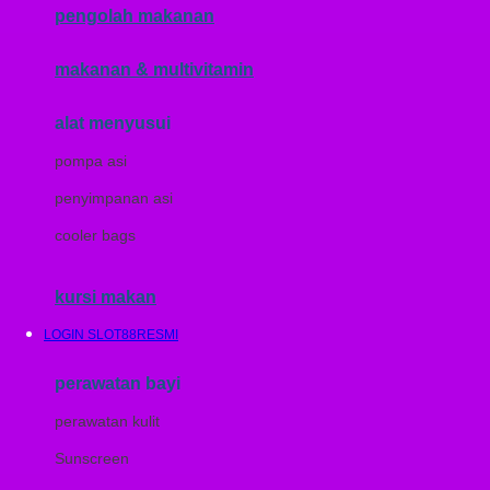
Joolz
pengolah makanan
Jujube
makanan & multivitamin
K
alat menyusui
Kiddycuts
pompa asi
Kumon
penyimpanan asi
L
cooler bags
Leapfrog
Leclerc
kursi makan
Lee Vierra
LOGIN SLOT88RESMI
Lillebaby
perawatan bayi
Little Bird Told Me
perawatan kulit
Little Miss Janis
Sunscreen
London Taxi