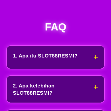
TY Toys
U
FAQ
V
Veja
Vitaflow
1. Apa itu SLOT88RESMI?
+
Vtech
W
Waterland
2. Apa kelebihan
+
Wellness
SLOT88RESMI?
X
Xootz