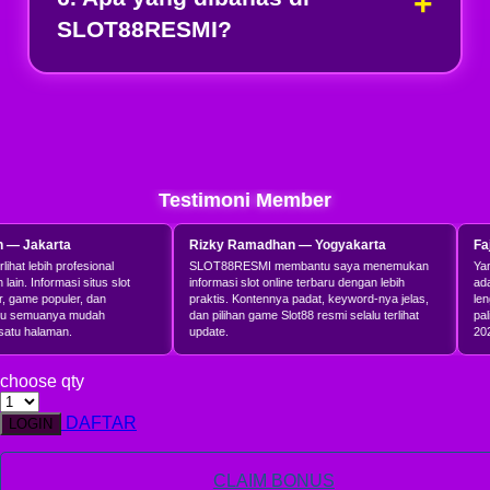
+
SLOT88RESMI?
Testimoni Member
Rizky Ramadhan — Yogyakarta
Fajar Hidayat 
sional
SLOT88RESMI membantu saya menemukan
Yang paling saya
situs slot
informasi slot online terbaru dengan lebih
adalah tampilanny
, dan
praktis. Kontennya padat, keyword-nya jelas,
lengkap. Cocok unt
udah
dan pilihan game Slot88 resmi selalu terlihat
paling gacor serta 
update.
2026.
choose qty
DAFTAR
LOGIN
CLAIM BONUS