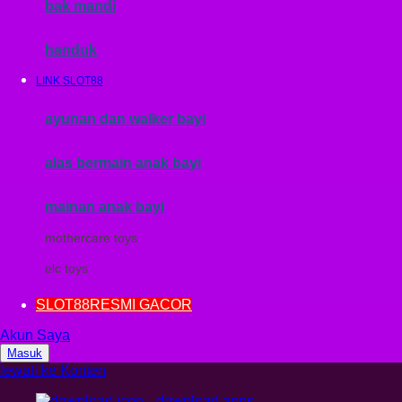
bak mandi
Momami
handuk
Mothercare
LINK SLOT88
Mustela
My Buddy Tag
ayunan dan walker bayi
My K
alas bermain anak bayi
N
mainan anak bayi
Naif
mothercare toys
Nike
elc toys
Nordic Natural
SLOT88RESMI GACOR
Nuby
Akun Saya
Nuna
Masuk
lewati ke Konten
O
download apps