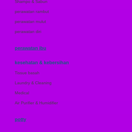
Shampo & Sabun
Love To Dream
perawatan rambut
M
perawatan mulut
Magformers
perawatan diri
Mama's Choice
perawatan ibu
Mamas&Papas
Mamaway
kesehatan & kebersihan
Maxi Cosi
Tissue basah
Megabloks
Laundry & Cleaning
Micro
Medical
MiDeer
Air Purifier & Humidifier
Mimi & Lula
potty
Mini Monkey
Moby