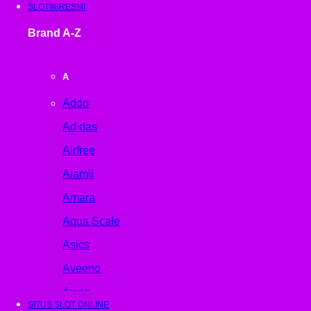
SLOT88RESMI
Brand A-Z
A
Addo
Adidas
Airfree
Alamii
Amara
Aqua Scale
Asics
Aveeno
Awan
SITUS SLOT ONLINE