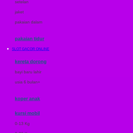
setelan
Docare
jaket
Doona
pakaian dalam
Down To Earth
Drew
pakaian tidur
Dr. Brown's
SLOT GACOR ONLINE
E
kereta dorong
ELC
bayi baru lahir
Ergobaby
usia 6 bulan+
Expert Care
koper anak
Ezyroller
kursi mobil
F
0-13 Kg
Felt So Sweet