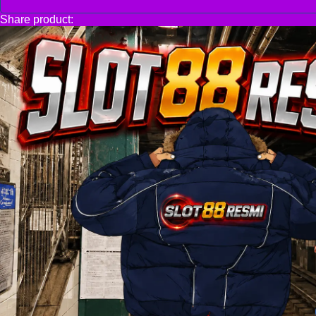
Share product: