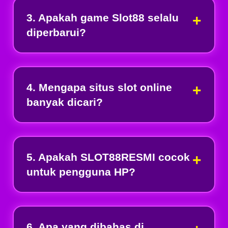
Y
3. Apakah game Slot88 selalu
+
diperbarui?
Yamatoya
Z
Zaxy
4. Mengapa situs slot online
+
Zoggs
banyak dicari?
0-9
4Moms
59S
5. Apakah SLOT88RESMI cocok
+
untuk pengguna HP?
6. Apa yang dibahas di