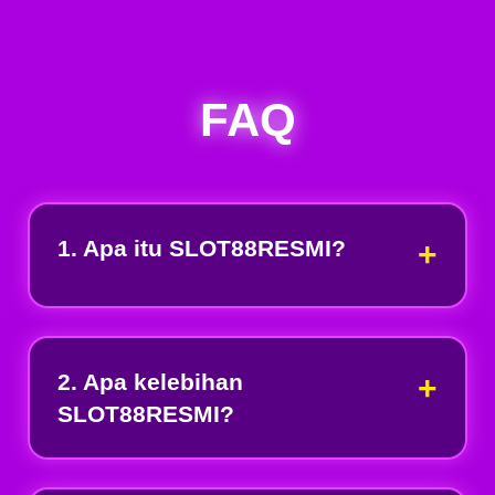
TY Toys
U
FAQ
V
Veja
Vitaflow
1. Apa itu SLOT88RESMI?
+
Vtech
W
Waterland
2. Apa kelebihan
+
Wellness
SLOT88RESMI?
X
Xootz