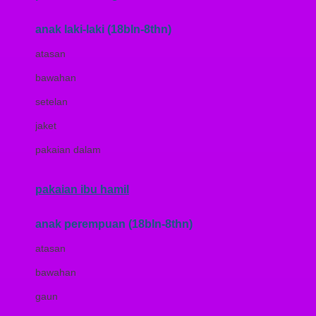
Bumkins
anak laki-laki (18bln-8thn)
C
atasan
Cetaphil
bawahan
Chicco
setelan
Childlife
jaket
Clevamama
pakaian dalam
Cocolatte
Cottonseeds
pakaian ibu hamil
Cozy N Safe
anak perempuan (18bln-8thn)
Crane
atasan
Cybex
bawahan
D
gaun
Dae Organics