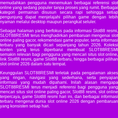
Starbooks
memudahkan pengguna menemukan berbagai referensi slot
online yang sedang populer tanpa proses yang rumit. Berbagai
Stick-O
kategori permainan disusun secara rapi sehingga setiap
pengunjung dapat menjelajahi pilihan game dengan lebih
Stokke
nyaman melalui desktop maupun perangkat seluler.
Sudocrem
Sebagai halaman yang berfokus pada informasi Slot88 resmi,
SLOT88RESMI terus menghadirkan pembaruan mengenai slot
Sumimo
online paling gacor, rekomendasi game populer, serta informasi
terbaru yang banyak dicari sepanjang tahun 2026. Koleksi
Sunnylife
konten yang terus diperbarui membuat SLOT88RESMI
semakin relevan bagi pengguna yang mencari situs slot online,
Sun-Staches
link Slot88 resmi, game Slot88 terbaru, hingga berbagai pilihan
slot online 2026 dalam satu tempat.
Swimava
Keunggulan SLOT88RESMI terletak pada pengalaman akses
T
yang ringan, navigasi yang sederhana, serta penyajian
informasi yang mudah dipahami. Inilah alasan mengapa
Tommee Tippee
SLOT88RESMI terus menjadi referensi bagi pengguna yang
mencari situs slot online paling gacor, Slot88 resmi, slot online
Trunki
terpercaya, game Slot88 resmi hari ini, dan berbagai informasi
terbaru mengenai dunia slot online 2026 dengan pembaruan
Tutti Bambini
yang konsisten setiap hari.
Twistshake