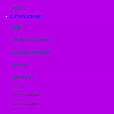
Hauck
matras
Havaianas
DAFTAR SLOT88RESMI
Hegen
botol
Hot Wheels
sterilizer & warmers
Hybrid
I
soothers & teethers
Inlacta DHA
celemek
Interlac
alat makan
Ivenet
cangkir
J
piring & mangkuk
Jack N Jill
sendok & garpu
Joie