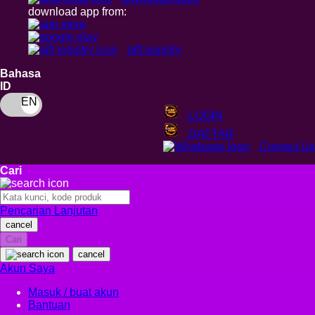
Oh Ma Grain
download app from:
Okiedog
gift registry
P
Bahasa
ID
Peachy
Phil & Ted's
LOGIN
DAFTAR
Philips Avent
Contact Us
Pigeon
Cari
Playgro
Poled Global
Pencarian Lanjutan
cancel
Ponycycle
Cari
Puma
cancel
Akun Saya
Pureats
Masuk / buat akun
Bantuan
Q