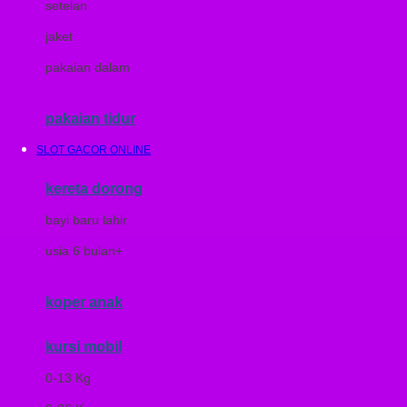
setelan
Docare
jaket
Doona
pakaian dalam
Down To Earth
Drew
pakaian tidur
Dr. Brown's
SLOT GACOR ONLINE
E
kereta dorong
ELC
bayi baru lahir
Ergobaby
usia 6 bulan+
Expert Care
koper anak
Ezyroller
kursi mobil
F
0-13 Kg
Felt So Sweet