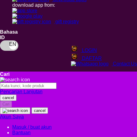
Oh Ma Grain
download app from:
Okiedog
gift registry
P
Bahasa
ID
Peachy
Phil & Ted's
LOGIN
DAFTAR
Philips Avent
Contact Us
Pigeon
Cari
Playgro
Poled Global
Pencarian Lanjutan
cancel
Ponycycle
Cari
Puma
cancel
Akun Saya
Pureats
Masuk / buat akun
Bantuan
Q