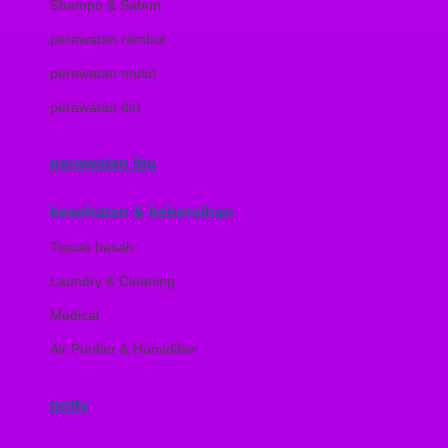
Shampo & Sabun
Love To Dream
perawatan rambut
M
perawatan mulut
Magformers
perawatan diri
Mama's Choice
perawatan ibu
Mamas&Papas
Mamaway
kesehatan & kebersihan
Maxi Cosi
Tissue basah
Megabloks
Laundry & Cleaning
Micro
Medical
MiDeer
Air Purifier & Humidifier
Mimi & Lula
potty
Mini Monkey
Moby