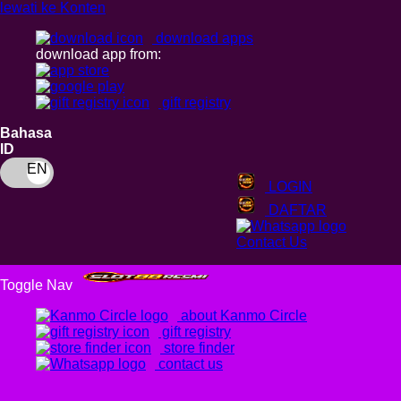
lewati ke Konten
download apps
download app from:
gift registry
Bahasa
ID
LOGIN
DAFTAR
Contact Us
Toggle Nav
about Kanmo Circle
gift registry
store finder
contact us