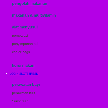
Joolz
pengolah makanan
Jujube
makanan & multivitamin
K
alat menyusui
Kiddycuts
pompa asi
Kumon
penyimpanan asi
L
cooler bags
Leapfrog
Leclerc
kursi makan
Lee Vierra
LOGIN SLOT88RESMI
Lillebaby
perawatan bayi
Little Bird Told Me
perawatan kulit
Little Miss Janis
Sunscreen
London Taxi