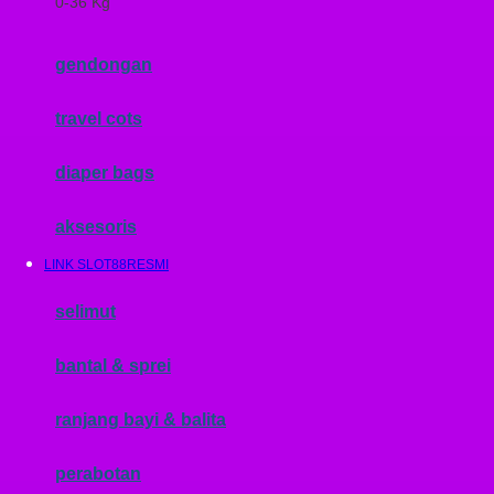
0-36 Kg
Fisher Price
Flipper
gendongan
Friends Of Sally
travel cots
G
Gb
diaper bags
Geko
aksesoris
Graco
LINK SLOT88RESMI
Gund
selimut
H
bantal & sprei
Habbie
Haenim
ranjang bayi & balita
Happy Horse
perabotan
Happy Tummy