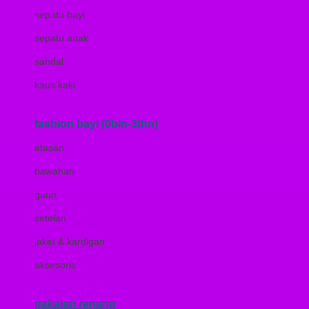
Bio Oil
sepatu bayi
Biolane
sepatu anak
Bite Fighters
sandal
Bizzi Growin
kaus kaki
Blackmores
fashion bayi (0bln-3thn)
Blooming Marvellous
atasan
Bonnels
bawahan
Bravado
gaun
Bruder
setelan
Brush Baby
jaket & kardigan
Buds Organics
aksesoris
Bugaboo
Buggygear
pakaian renang