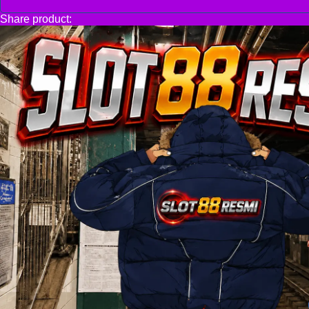
Share product: