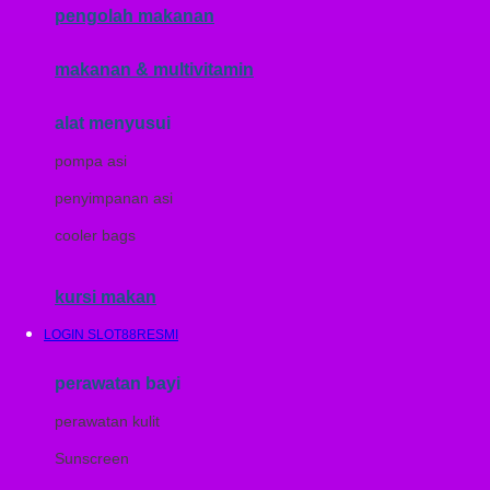
Joolz
pengolah makanan
Jujube
makanan & multivitamin
K
alat menyusui
Kiddycuts
pompa asi
Kumon
penyimpanan asi
L
cooler bags
Leapfrog
Leclerc
kursi makan
Lee Vierra
LOGIN SLOT88RESMI
Lillebaby
perawatan bayi
Little Bird Told Me
perawatan kulit
Little Miss Janis
Sunscreen
London Taxi