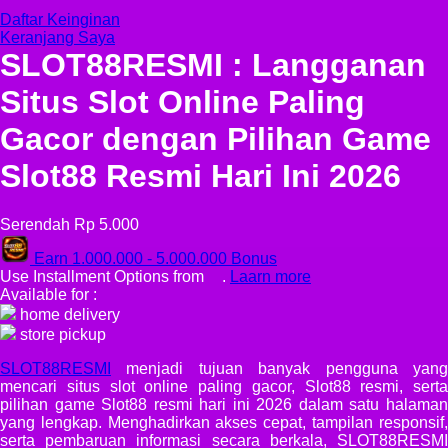
Daftar Keinginan
QV Baby
Keranjang Saya
SLOT88RESMI : Langganan
R
Situs Slot Online Paling
Real Shades
Gacor dengan Pilihan Game
Red Castle
Slot88 Resmi Hari Ini 2026
Ribbon Madness
S
Serendah
Rp 5.000
Sebamed
Earn
1.000.000
-
5.000.000
Bonus
Use Installment Options from
.
Laarn more
Silver Cross
Available for :
home delivery
Simply Idea
store pickup
Skip Hop
SLOT88RESMI
menjadi tujuan banyak pengguna yang
mencari situs slot online paling gacor, Slot88 resmi, serta
Spectra
pilihan game Slot88 resmi hari ini 2026 dalam satu halaman
yang lengkap. Menghadirkan akses cepat, tampilan responsif,
Squishmallows
serta pembaruan informasi secara berkala, SLOT88RESMI