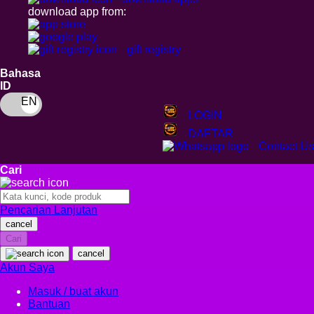
Oh Ma Grain
download app from:
Okiedog
gift registry
P
Bahasa
ID
Peachy
Phil & Ted's
LOGIN
DAFTAR
Philips Avent
Contact Us
Pigeon
Cari
Playgro
Poled Global
Pencarian Lanjutan
cancel
Ponycycle
Cari
Puma
cancel
Akun Saya
Pureats
Masuk / buat akun
Bantuan
Q