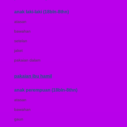
Bumkins
anak laki-laki (18bln-8thn)
C
atasan
Cetaphil
bawahan
Chicco
setelan
Childlife
jaket
Clevamama
pakaian dalam
Cocolatte
Cottonseeds
pakaian ibu hamil
Cozy N Safe
anak perempuan (18bln-8thn)
Crane
atasan
Cybex
bawahan
D
gaun
Dae Organics