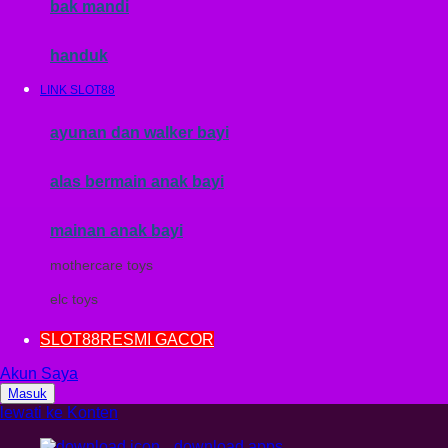
bak mandi
Momami
handuk
Mothercare
LINK SLOT88
Mustela
My Buddy Tag
ayunan dan walker bayi
My K
alas bermain anak bayi
N
mainan anak bayi
Naif
mothercare toys
Nike
elc toys
Nordic Natural
SLOT88RESMI GACOR
Nuby
Akun Saya
Nuna
Masuk
lewati ke Konten
O
download apps