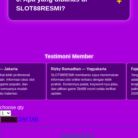
+
SLOT88RESMI?
Testimoni Member
Rizky Ramadhan — Yogyakarta
Fajar Hidayat —
onal
SLOT88RESMI membantu saya menemukan
Yang paling saya s
tus slot
informasi slot online terbaru dengan lebih
adalah tampilannya 
dan
praktis. Kontennya padat, keyword-nya jelas,
lengkap. Cocok untuk
ah
dan pilihan game Slot88 resmi selalu terlihat
paling gacor serta ga
update.
2026.
choose qty
DAFTAR
LOGIN
CLAIM BONUS