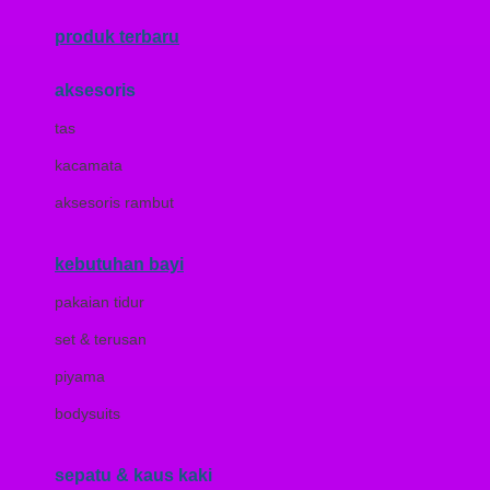
Azetabio
produk terbaru
B
aksesoris
Baabaasheepz
tas
Babiators
kacamata
Baby Dove
aksesoris rambut
Baby Jogger
Baby Rovega
kebutuhan bayi
Babybee
pakaian tidur
Banana Boat
set & terusan
Banz
piyama
Barbie
bodysuits
Beaba
Beauty Barn
sepatu & kaus kaki