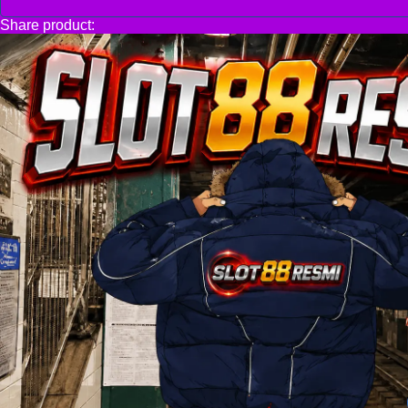
Share product: