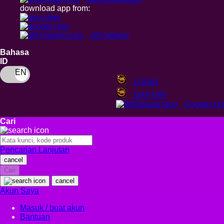
Oh Ma Grain
download app from:
Okiedog
gift registry
P
Bahasa
ID
Peachy
Phil & Ted's
LOGIN
DAFTAR
Philips Avent
Contact Us
Pigeon
Cari
Playgro
Poled Global
Pencarian Lanjutan
cancel
Ponycycle
Cari
Puma
cancel
Akun Saya
Pureats
Masuk / buat akun
Bantuan
Q