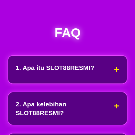
TY Toys
U
FAQ
V
Veja
Vitaflow
1. Apa itu SLOT88RESMI?
+
Vtech
W
Waterland
2. Apa kelebihan
+
Wellness
SLOT88RESMI?
X
Xootz