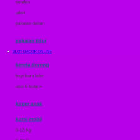
setelan
Docare
jaket
Doona
pakaian dalam
Down To Earth
Drew
pakaian tidur
Dr. Brown's
SLOT GACOR ONLINE
E
kereta dorong
ELC
bayi baru lahir
Ergobaby
usia 6 bulan+
Expert Care
koper anak
Ezyroller
kursi mobil
F
0-13 Kg
Felt So Sweet