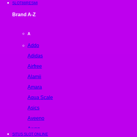
SLOT88RESMI
Brand A-Z
A
Addo
Adidas
Airfree
Alamii
Amara
Aqua Scale
Asics
Aveeno
Awan
SITUS SLOT ONLINE