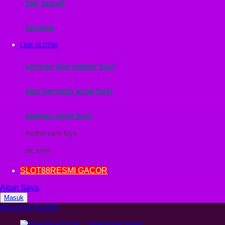
bak mandi
Momami
handuk
Mothercare
LINK SLOT88
Mustela
My Buddy Tag
ayunan dan walker bayi
My K
alas bermain anak bayi
N
mainan anak bayi
Naif
mothercare toys
Nike
elc toys
Nordic Natural
SLOT88RESMI GACOR
Nuby
Akun Saya
Nuna
Masuk
lewati ke Konten
O
download apps