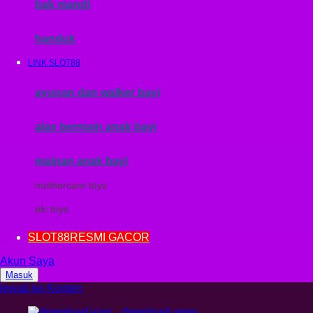
bak mandi
Momami
handuk
Mothercare
LINK SLOT88
Mustela
My Buddy Tag
ayunan dan walker bayi
My K
alas bermain anak bayi
N
mainan anak bayi
Naif
mothercare toys
Nike
elc toys
Nordic Natural
SLOT88RESMI GACOR
Nuby
Akun Saya
Nuna
Masuk
lewati ke Konten
O
download apps