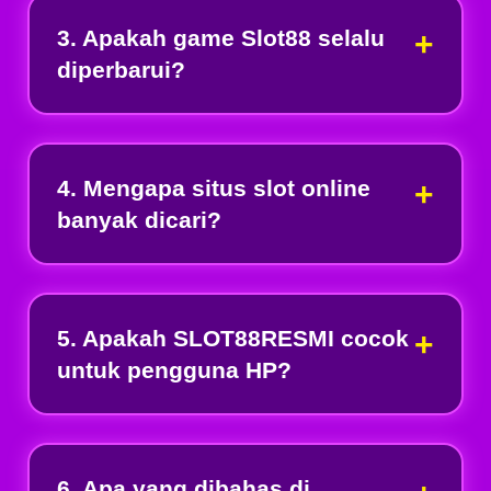
Y
3. Apakah game Slot88 selalu
+
diperbarui?
Yamatoya
Z
Zaxy
4. Mengapa situs slot online
+
Zoggs
banyak dicari?
0-9
4Moms
59S
5. Apakah SLOT88RESMI cocok
+
untuk pengguna HP?
6. Apa yang dibahas di