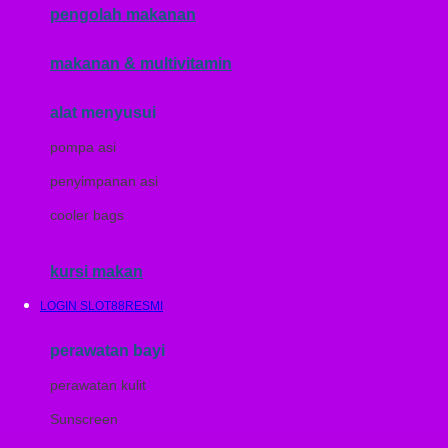
Joolz
pengolah makanan
Jujube
makanan & multivitamin
K
alat menyusui
Kiddycuts
pompa asi
Kumon
penyimpanan asi
L
cooler bags
Leapfrog
Leclerc
kursi makan
Lee Vierra
LOGIN SLOT88RESMI
Lillebaby
perawatan bayi
Little Bird Told Me
perawatan kulit
Little Miss Janis
Sunscreen
London Taxi