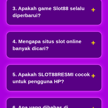
Y
3. Apakah game Slot88 selalu
+
diperbarui?
Yamatoya
Z
Zaxy
4. Mengapa situs slot online
+
Zoggs
banyak dicari?
0-9
4Moms
59S
5. Apakah SLOT88RESMI cocok
+
untuk pengguna HP?
6. Apa yang dibahas di