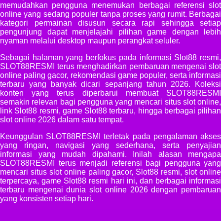
Starbooks
memudahkan pengguna menemukan berbagai referensi slot
online yang sedang populer tanpa proses yang rumit. Berbagai
Stick-O
kategori permainan disusun secara rapi sehingga setiap
pengunjung dapat menjelajahi pilihan game dengan lebih
Stokke
nyaman melalui desktop maupun perangkat seluler.
Sudocrem
Sebagai halaman yang berfokus pada informasi Slot88 resmi,
SLOT88RESMI terus menghadirkan pembaruan mengenai slot
Sumimo
online paling gacor, rekomendasi game populer, serta informasi
terbaru yang banyak dicari sepanjang tahun 2026. Koleksi
Sunnylife
konten yang terus diperbarui membuat SLOT88RESMI
semakin relevan bagi pengguna yang mencari situs slot online,
Sun-Staches
link Slot88 resmi, game Slot88 terbaru, hingga berbagai pilihan
slot online 2026 dalam satu tempat.
Swimava
Keunggulan SLOT88RESMI terletak pada pengalaman akses
T
yang ringan, navigasi yang sederhana, serta penyajian
informasi yang mudah dipahami. Inilah alasan mengapa
Tommee Tippee
SLOT88RESMI terus menjadi referensi bagi pengguna yang
mencari situs slot online paling gacor, Slot88 resmi, slot online
Trunki
terpercaya, game Slot88 resmi hari ini, dan berbagai informasi
terbaru mengenai dunia slot online 2026 dengan pembaruan
Tutti Bambini
yang konsisten setiap hari.
Twistshake