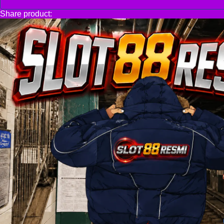
Share product: