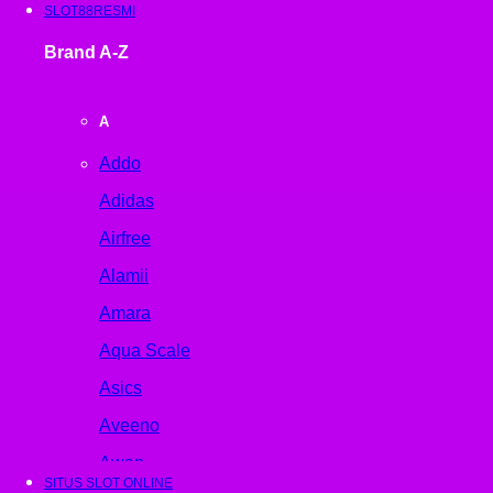
SLOT88RESMI
Brand A-Z
A
Addo
Adidas
Airfree
Alamii
Amara
Aqua Scale
Asics
Aveeno
Awan
SITUS SLOT ONLINE