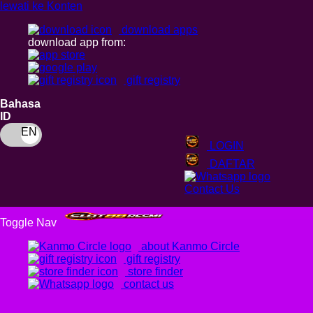
lewati ke Konten
download apps
download app from:
gift registry
Bahasa
ID
LOGIN
DAFTAR
Contact Us
Toggle Nav
about Kanmo Circle
gift registry
store finder
contact us