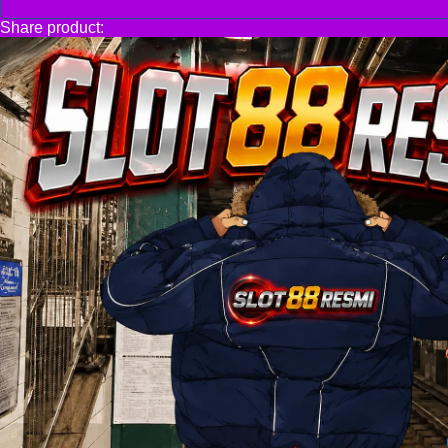
Share product: