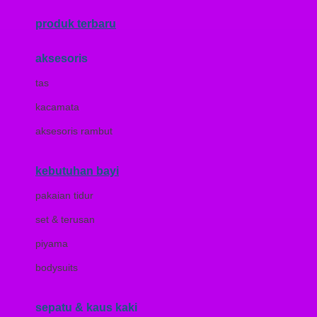
Azetabio
produk terbaru
B
aksesoris
Baabaasheepz
tas
Babiators
kacamata
Baby Dove
aksesoris rambut
Baby Jogger
Baby Rovega
kebutuhan bayi
Babybee
pakaian tidur
Banana Boat
set & terusan
Banz
piyama
Barbie
bodysuits
Beaba
Beauty Barn
sepatu & kaus kaki