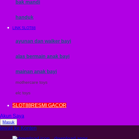
bak mandi
Momami
handuk
Mothercare
LINK SLOT88
Mustela
My Buddy Tag
ayunan dan walker bayi
My K
alas bermain anak bayi
N
mainan anak bayi
Naif
mothercare toys
Nike
elc toys
Nordic Natural
SLOT88RESMI GACOR
Nuby
Akun Saya
Nuna
Masuk
lewati ke Konten
O
download apps