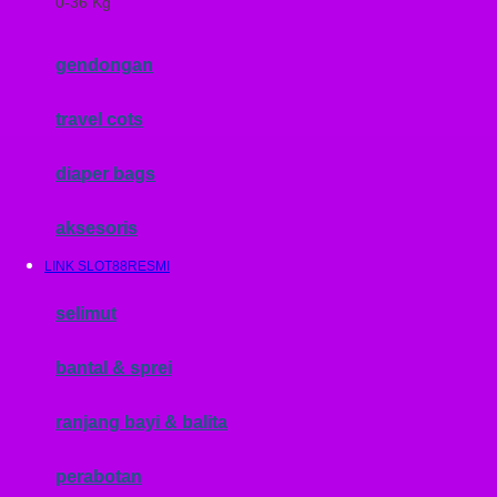
0-36 Kg
Fisher Price
Flipper
gendongan
Friends Of Sally
travel cots
G
Gb
diaper bags
Geko
aksesoris
Graco
LINK SLOT88RESMI
Gund
selimut
H
bantal & sprei
Habbie
Haenim
ranjang bayi & balita
Happy Horse
perabotan
Happy Tummy