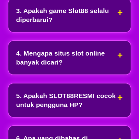
Y
3. Apakah game Slot88 selalu
+
diperbarui?
Yamatoya
Z
Zaxy
4. Mengapa situs slot online
+
Zoggs
banyak dicari?
0-9
4Moms
59S
5. Apakah SLOT88RESMI cocok
+
untuk pengguna HP?
6. Apa yang dibahas di