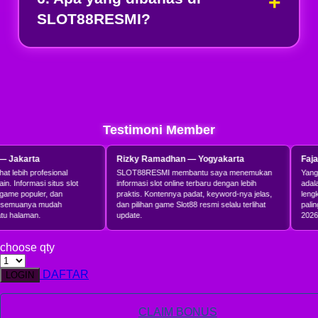
+
SLOT88RESMI?
Testimoni Member
Rizky Ramadhan — Yogyakarta
Fajar Hidayat — 
onal
SLOT88RESMI membantu saya menemukan
Yang paling saya s
us slot
informasi slot online terbaru dengan lebih
adalah tampilannya r
an
praktis. Kontennya padat, keyword-nya jelas,
lengkap. Cocok untuk
ah
dan pilihan game Slot88 resmi selalu terlihat
paling gacor serta ga
update.
2026.
choose qty
DAFTAR
LOGIN
CLAIM BONUS