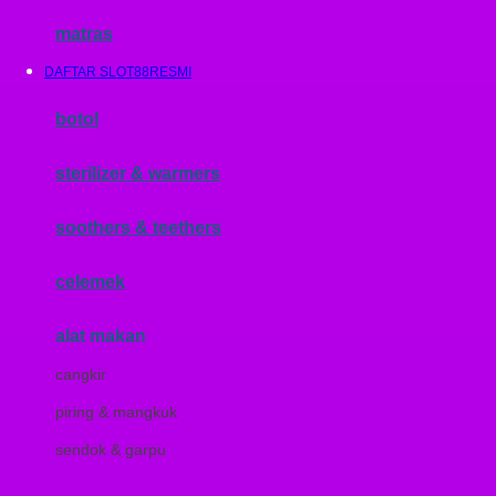
Hauck
matras
Havaianas
DAFTAR SLOT88RESMI
Hegen
botol
Hot Wheels
sterilizer & warmers
Hybrid
I
soothers & teethers
Inlacta DHA
celemek
Interlac
alat makan
Ivenet
cangkir
J
piring & mangkuk
Jack N Jill
sendok & garpu
Joie