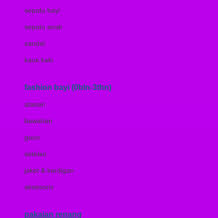
Bio Oil
sepatu bayi
Biolane
sepatu anak
Bite Fighters
sandal
Bizzi Growin
kaus kaki
Blackmores
fashion bayi (0bln-3thn)
Blooming Marvellous
atasan
Bonnels
bawahan
Bravado
gaun
Bruder
setelan
Brush Baby
jaket & kardigan
Buds Organics
aksesoris
Bugaboo
Buggygear
pakaian renang