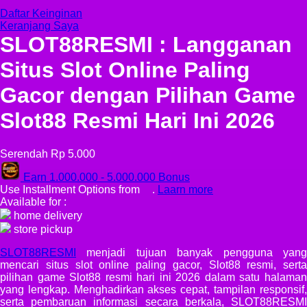
Daftar Keinginan
QV Baby
Keranjang Saya
SLOT88RESMI : Langganan
R
Situs Slot Online Paling
Real Shades
Gacor dengan Pilihan Game
Red Castle
Slot88 Resmi Hari Ini 2026
Ribbon Madness
S
Serendah
Rp 5.000
Sebamed
Earn
1.000.000
-
5.000.000
Bonus
Use Installment Options from
.
Laarn more
Silver Cross
Available for :
home delivery
Simply Idea
store pickup
Skip Hop
SLOT88RESMI
menjadi tujuan banyak pengguna yang
mencari situs slot online paling gacor, Slot88 resmi, serta
Spectra
pilihan game Slot88 resmi hari ini 2026 dalam satu halaman
yang lengkap. Menghadirkan akses cepat, tampilan responsif,
Squishmallows
serta pembaruan informasi secara berkala, SLOT88RESMI