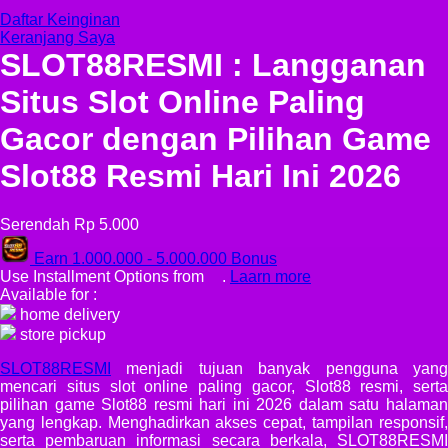
Daftar Keinginan
QV Baby
Keranjang Saya
SLOT88RESMI : Langganan
R
Situs Slot Online Paling
Real Shades
Gacor dengan Pilihan Game
Red Castle
Slot88 Resmi Hari Ini 2026
Ribbon Madness
S
Serendah
Rp 5.000
Sebamed
Earn
1.000.000
-
5.000.000
Bonus
Use Installment Options from
.
Laarn more
Silver Cross
Available for :
home delivery
Simply Idea
store pickup
Skip Hop
SLOT88RESMI
menjadi tujuan banyak pengguna yang
mencari situs slot online paling gacor, Slot88 resmi, serta
Spectra
pilihan game Slot88 resmi hari ini 2026 dalam satu halaman
yang lengkap. Menghadirkan akses cepat, tampilan responsif,
Squishmallows
serta pembaruan informasi secara berkala, SLOT88RESMI