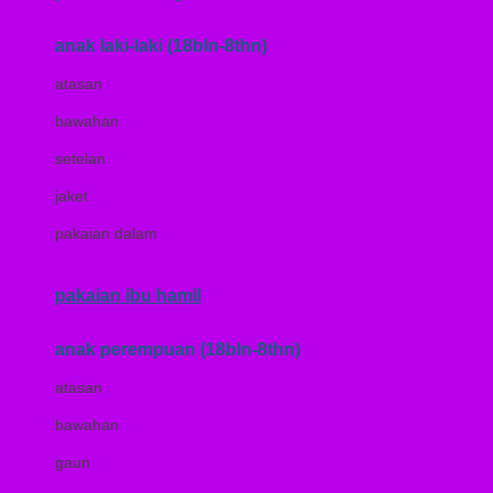
Bumkins
anak laki-laki (18bln-8thn)
C
atasan
Cetaphil
bawahan
Chicco
setelan
Childlife
jaket
Clevamama
pakaian dalam
Cocolatte
Cottonseeds
pakaian ibu hamil
Cozy N Safe
anak perempuan (18bln-8thn)
Crane
atasan
Cybex
bawahan
D
gaun
Dae Organics