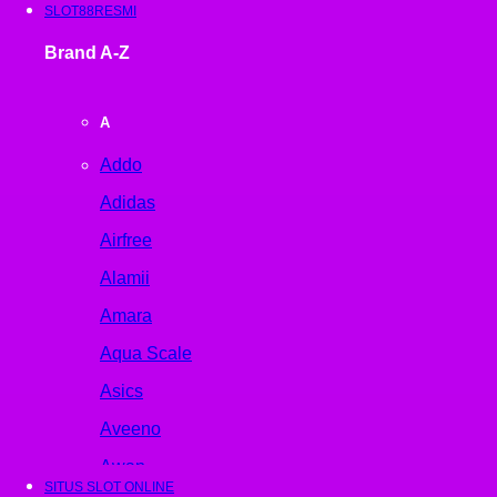
SLOT88RESMI
Brand A-Z
A
Addo
Adidas
Airfree
Alamii
Amara
Aqua Scale
Asics
Aveeno
Awan
SITUS SLOT ONLINE