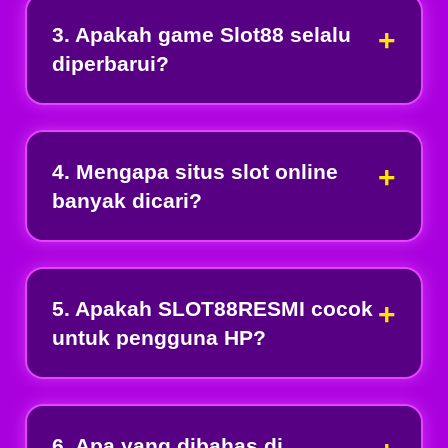
Y
3. Apakah game Slot88 selalu
+
diperbarui?
Yamatoya
Z
Zaxy
4. Mengapa situs slot online
+
Zoggs
banyak dicari?
0-9
4Moms
59S
5. Apakah SLOT88RESMI cocok
+
untuk pengguna HP?
6. Apa yang dibahas di