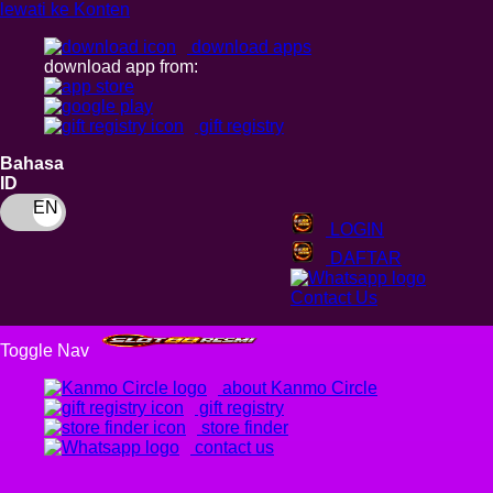
lewati ke Konten
download apps
download app from:
gift registry
Bahasa
ID
LOGIN
DAFTAR
Contact Us
Toggle Nav
about Kanmo Circle
gift registry
store finder
contact us