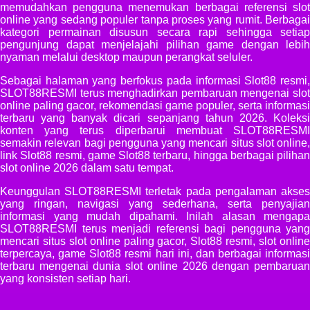
Starbooks
memudahkan pengguna menemukan berbagai referensi slot
online yang sedang populer tanpa proses yang rumit. Berbagai
Stick-O
kategori permainan disusun secara rapi sehingga setiap
pengunjung dapat menjelajahi pilihan game dengan lebih
Stokke
nyaman melalui desktop maupun perangkat seluler.
Sudocrem
Sebagai halaman yang berfokus pada informasi Slot88 resmi,
SLOT88RESMI terus menghadirkan pembaruan mengenai slot
Sumimo
online paling gacor, rekomendasi game populer, serta informasi
terbaru yang banyak dicari sepanjang tahun 2026. Koleksi
Sunnylife
konten yang terus diperbarui membuat SLOT88RESMI
semakin relevan bagi pengguna yang mencari situs slot online,
Sun-Staches
link Slot88 resmi, game Slot88 terbaru, hingga berbagai pilihan
slot online 2026 dalam satu tempat.
Swimava
Keunggulan SLOT88RESMI terletak pada pengalaman akses
T
yang ringan, navigasi yang sederhana, serta penyajian
informasi yang mudah dipahami. Inilah alasan mengapa
Tommee Tippee
SLOT88RESMI terus menjadi referensi bagi pengguna yang
mencari situs slot online paling gacor, Slot88 resmi, slot online
Trunki
terpercaya, game Slot88 resmi hari ini, dan berbagai informasi
terbaru mengenai dunia slot online 2026 dengan pembaruan
Tutti Bambini
yang konsisten setiap hari.
Twistshake