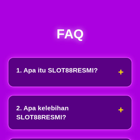
TY Toys
U
FAQ
V
Veja
Vitaflow
1. Apa itu SLOT88RESMI?
+
Vtech
W
Waterland
2. Apa kelebihan
+
Wellness
SLOT88RESMI?
X
Xootz