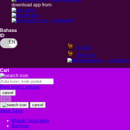
Oh Ma Grain
download app from:
Okiedog
gift registry
P
Bahasa
ID
Peachy
Phil & Ted's
LOGIN
DAFTAR
Philips Avent
Contact Us
Pigeon
Cari
Playgro
Poled Global
Pencarian Lanjutan
cancel
Ponycycle
Cari
Puma
cancel
Akun Saya
Pureats
Masuk / buat akun
Bantuan
Q