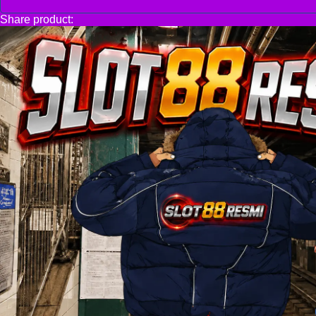
Share product: