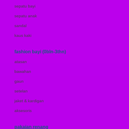
Bio Oil
sepatu bayi
Biolane
sepatu anak
Bite Fighters
sandal
Bizzi Growin
kaus kaki
Blackmores
fashion bayi (0bln-3thn)
Blooming Marvellous
atasan
Bonnels
bawahan
Bravado
gaun
Bruder
setelan
Brush Baby
jaket & kardigan
Buds Organics
aksesoris
Bugaboo
Buggygear
pakaian renang