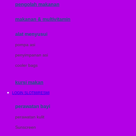
Joolz
pengolah makanan
Jujube
makanan & multivitamin
K
alat menyusui
Kiddycuts
pompa asi
Kumon
penyimpanan asi
L
cooler bags
Leapfrog
Leclerc
kursi makan
Lee Vierra
LOGIN SLOT88RESMI
Lillebaby
perawatan bayi
Little Bird Told Me
perawatan kulit
Little Miss Janis
Sunscreen
London Taxi