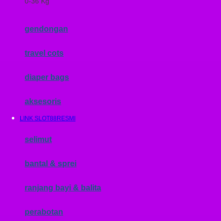
0-36 Kg
Fisher Price
Flipper
gendongan
Friends Of Sally
travel cots
G
Gb
diaper bags
Geko
aksesoris
Graco
LINK SLOT88RESMI
Gund
selimut
H
bantal & sprei
Habbie
Haenim
ranjang bayi & balita
Happy Horse
perabotan
Happy Tummy