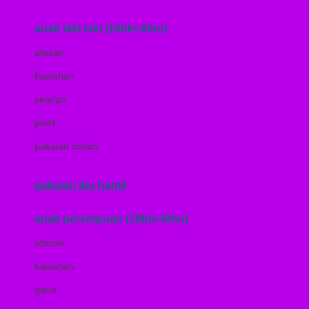
Bumkins
anak laki-laki (18bln-8thn)
C
atasan
Cetaphil
bawahan
Chicco
setelan
Childlife
jaket
Clevamama
pakaian dalam
Cocolatte
Cottonseeds
pakaian ibu hamil
Cozy N Safe
anak perempuan (18bln-8thn)
Crane
atasan
Cybex
bawahan
D
gaun
Dae Organics