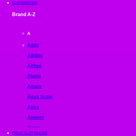
SLOT88RESMI
Brand A-Z
A
Addo
Adidas
Airfree
Alamii
Amara
Aqua Scale
Asics
Aveeno
Awan
SITUS SLOT ONLINE