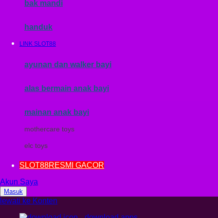
bak mandi
Momami
handuk
Mothercare
LINK SLOT88
Mustela
My Buddy Tag
ayunan dan walker bayi
My K
alas bermain anak bayi
N
mainan anak bayi
Naif
mothercare toys
Nike
elc toys
Nordic Natural
SLOT88RESMI GACOR
Nuby
Akun Saya
Nuna
Masuk
lewati ke Konten
O
download apps