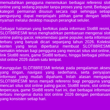
Starbooks
memudahkan pengguna menemukan berbagai referensi slot
online yang sedang populer tanpa proses yang rumit. Berbagai
Stick-O
kategori permainan disusun secara rapi sehingga setiap
pengunjung dapat menjelajahi pilihan game dengan lebih
Stokke
nyaman melalui desktop maupun perangkat seluler.
Sudocrem
Sebagai halaman yang berfokus pada informasi Slot88 resmi,
SLOT88RESMI terus menghadirkan pembaruan mengenai slot
Sumimo
online paling gacor, rekomendasi game populer, serta informasi
terbaru yang banyak dicari sepanjang tahun 2026. Koleksi
Sunnylife
konten yang terus diperbarui membuat SLOT88RESMI
semakin relevan bagi pengguna yang mencari situs slot online,
Sun-Staches
link Slot88 resmi, game Slot88 terbaru, hingga berbagai pilihan
slot online 2026 dalam satu tempat.
Swimava
Keunggulan SLOT88RESMI terletak pada pengalaman akses
T
yang ringan, navigasi yang sederhana, serta penyajian
informasi yang mudah dipahami. Inilah alasan mengapa
Tommee Tippee
SLOT88RESMI terus menjadi referensi bagi pengguna yang
mencari situs slot online paling gacor, Slot88 resmi, slot online
Trunki
terpercaya, game Slot88 resmi hari ini, dan berbagai informasi
terbaru mengenai dunia slot online 2026 dengan pembaruan
Tutti Bambini
yang konsisten setiap hari.
Twistshake