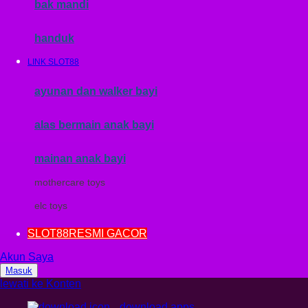
bak mandi
Momami
handuk
Mothercare
LINK SLOT88
Mustela
My Buddy Tag
ayunan dan walker bayi
My K
alas bermain anak bayi
N
mainan anak bayi
Naif
mothercare toys
Nike
elc toys
Nordic Natural
SLOT88RESMI GACOR
Nuby
Akun Saya
Nuna
Masuk
lewati ke Konten
O
download apps