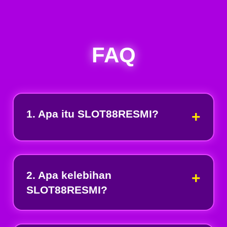
TY Toys
U
FAQ
V
Veja
Vitaflow
1. Apa itu SLOT88RESMI?
+
Vtech
W
Waterland
2. Apa kelebihan
+
Wellness
SLOT88RESMI?
X
Xootz