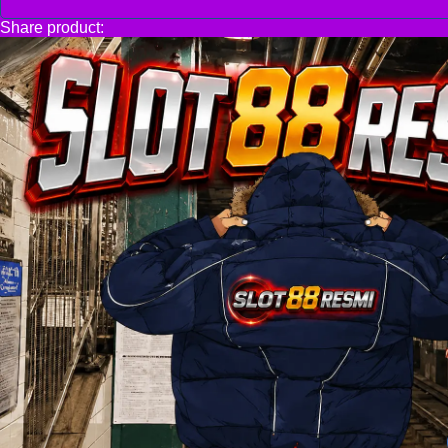
Share product: