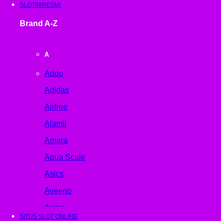
SLOT88RESMI
Brand A-Z
A
Addo
Adidas
Airfree
Alamii
Amara
Aqua Scale
Asics
Aveeno
Awan
SITUS SLOT ONLINE