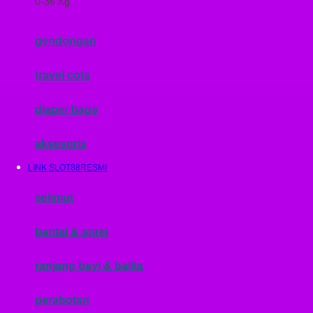
0-36 Kg
Fisher Price
Flipper
gendongan
Friends Of Sally
travel cots
G
Gb
diaper bags
Geko
aksesoris
Graco
LINK SLOT88RESMI
Gund
selimut
H
bantal & sprei
Habbie
Haenim
ranjang bayi & balita
Happy Horse
perabotan
Happy Tummy