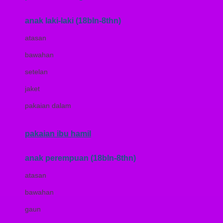
Bumkins
anak laki-laki (18bln-8thn)
C
atasan
Cetaphil
bawahan
Chicco
setelan
Childlife
jaket
Clevamama
pakaian dalam
Cocolatte
Cottonseeds
pakaian ibu hamil
Cozy N Safe
anak perempuan (18bln-8thn)
Crane
atasan
Cybex
bawahan
D
gaun
Dae Organics