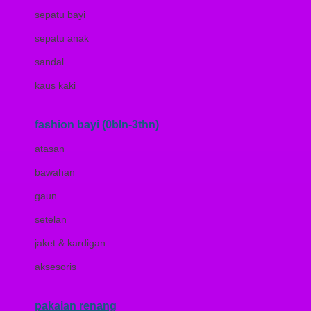
Bio Oil
sepatu bayi
Biolane
sepatu anak
Bite Fighters
sandal
Bizzi Growin
kaus kaki
Blackmores
fashion bayi (0bln-3thn)
Blooming Marvellous
atasan
Bonnels
bawahan
Bravado
gaun
Bruder
setelan
Brush Baby
jaket & kardigan
Buds Organics
aksesoris
Bugaboo
Buggygear
pakaian renang