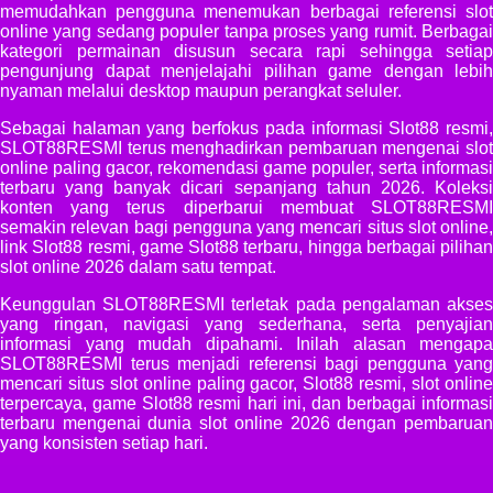
Starbooks
memudahkan pengguna menemukan berbagai referensi slot
online yang sedang populer tanpa proses yang rumit. Berbagai
Stick-O
kategori permainan disusun secara rapi sehingga setiap
pengunjung dapat menjelajahi pilihan game dengan lebih
Stokke
nyaman melalui desktop maupun perangkat seluler.
Sudocrem
Sebagai halaman yang berfokus pada informasi Slot88 resmi,
SLOT88RESMI terus menghadirkan pembaruan mengenai slot
Sumimo
online paling gacor, rekomendasi game populer, serta informasi
terbaru yang banyak dicari sepanjang tahun 2026. Koleksi
Sunnylife
konten yang terus diperbarui membuat SLOT88RESMI
semakin relevan bagi pengguna yang mencari situs slot online,
Sun-Staches
link Slot88 resmi, game Slot88 terbaru, hingga berbagai pilihan
slot online 2026 dalam satu tempat.
Swimava
Keunggulan SLOT88RESMI terletak pada pengalaman akses
T
yang ringan, navigasi yang sederhana, serta penyajian
informasi yang mudah dipahami. Inilah alasan mengapa
Tommee Tippee
SLOT88RESMI terus menjadi referensi bagi pengguna yang
mencari situs slot online paling gacor, Slot88 resmi, slot online
Trunki
terpercaya, game Slot88 resmi hari ini, dan berbagai informasi
terbaru mengenai dunia slot online 2026 dengan pembaruan
Tutti Bambini
yang konsisten setiap hari.
Twistshake