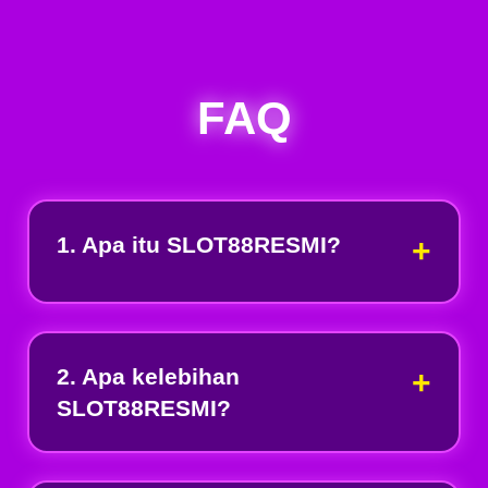
TY Toys
U
FAQ
V
Veja
Vitaflow
1. Apa itu SLOT88RESMI?
+
Vtech
W
Waterland
2. Apa kelebihan
+
Wellness
SLOT88RESMI?
X
Xootz