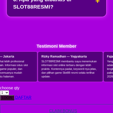
+
SLOT88RESMI?
Testimoni Member
Rizky Ramadhan — Yogyakarta
Fajar Hidayat — 
nal
SLOT88RESMI membantu saya menemukan
Yang paling saya su
us slot
informasi slot online terbaru dengan lebih
adalah tampilannya r
an
praktis. Kontennya padat, keyword-nya jelas,
lengkap. Cocok untuk 
h
dan pilihan game Slot88 resmi selalu terlihat
paling gacor serta gam
update.
2026.
choose qty
DAFTAR
LOGIN
CLAIM BONUS