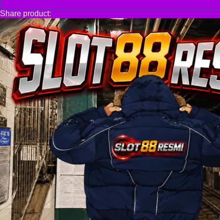
Share product: