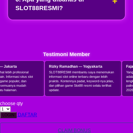
+
SLOT88RESMI?
Testimoni Member
Rizky Ramadhan — Yogyakarta
Fajar Hidayat — 
nal
SLOT88RESMI membantu saya menemukan
Yang paling saya su
us slot
informasi slot online terbaru dengan lebih
adalah tampilannya r
an
praktis. Kontennya padat, keyword-nya jelas,
lengkap. Cocok untuk 
ah
dan pilihan game Slot88 resmi selalu terlihat
paling gacor serta gam
update.
2026.
choose qty
DAFTAR
LOGIN
CLAIM BONUS