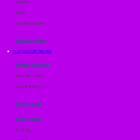
setelan
Docare
jaket
Doona
pakaian dalam
Down To Earth
Drew
pakaian tidur
Dr. Brown's
SLOT GACOR ONLINE
E
kereta dorong
ELC
bayi baru lahir
Ergobaby
usia 6 bulan+
Expert Care
koper anak
Ezyroller
kursi mobil
F
0-13 Kg
Felt So Sweet