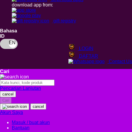
Oh Ma Grain
download app from:
Okiedog
gift registry
P
Bahasa
ID
Peachy
Phil & Ted's
LOGIN
DAFTAR
Philips Avent
Contact Us
Pigeon
Cari
Playgro
Poled Global
Pencarian Lanjutan
cancel
Ponycycle
Cari
Puma
cancel
Akun Saya
Pureats
Masuk / buat akun
Bantuan
Q