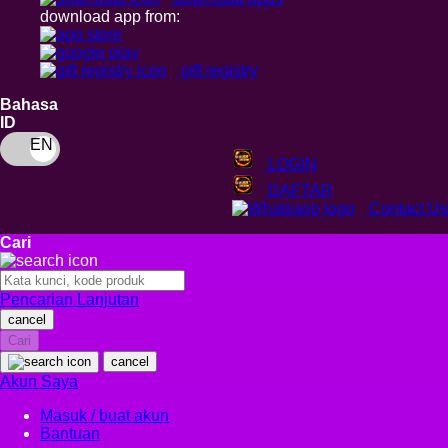
Oh Ma Grain
download app from:
Okiedog
gift registry
P
Bahasa
ID
Peachy
Phil & Ted's
LOGIN
DAFTAR
Philips Avent
Contact Us
Pigeon
Cari
Playgro
Poled Global
Pencarian Lanjutan
cancel
Ponycycle
Cari
Puma
cancel
Akun Saya
Pureats
Masuk / buat akun
Bantuan
Q