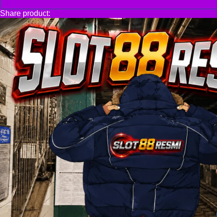
Share product: