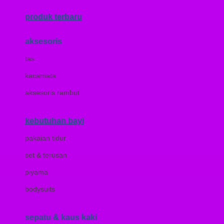
Azetabio
produk terbaru
B
aksesoris
Baabaasheepz
tas
Babiators
kacamata
Baby Dove
aksesoris rambut
Baby Jogger
Baby Rovega
kebutuhan bayi
Babybee
pakaian tidur
Banana Boat
set & terusan
Banz
piyama
Barbie
bodysuits
Beaba
Beauty Barn
sepatu & kaus kaki