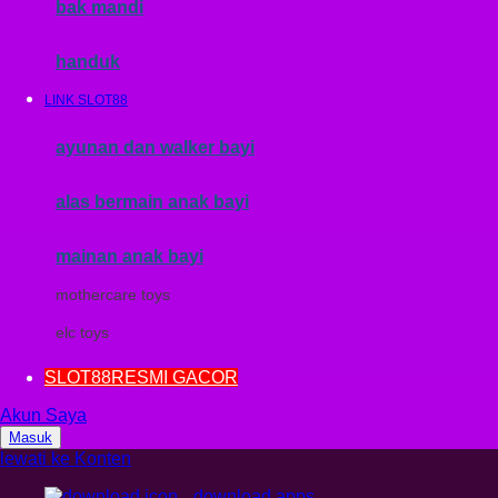
bak mandi
Momami
handuk
Mothercare
LINK SLOT88
Mustela
My Buddy Tag
ayunan dan walker bayi
My K
alas bermain anak bayi
N
mainan anak bayi
Naif
mothercare toys
Nike
elc toys
Nordic Natural
SLOT88RESMI GACOR
Nuby
Akun Saya
Nuna
Masuk
lewati ke Konten
O
download apps