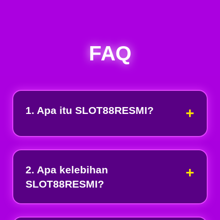
TY Toys
U
FAQ
V
Veja
Vitaflow
1. Apa itu SLOT88RESMI?
+
Vtech
W
Waterland
2. Apa kelebihan
+
Wellness
SLOT88RESMI?
X
Xootz