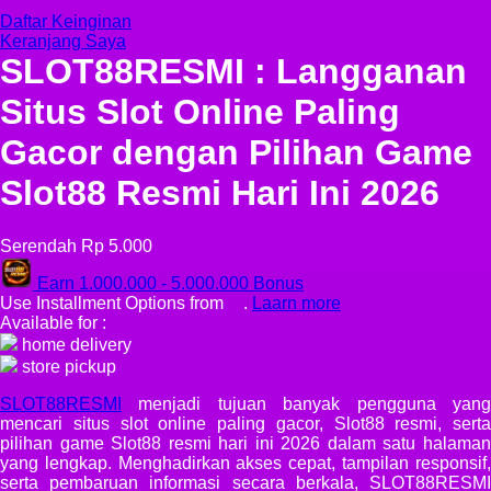
Daftar Keinginan
QV Baby
Keranjang Saya
SLOT88RESMI : Langganan
R
Situs Slot Online Paling
Real Shades
Gacor dengan Pilihan Game
Red Castle
Slot88 Resmi Hari Ini 2026
Ribbon Madness
S
Serendah
Rp 5.000
Sebamed
Earn
1.000.000
-
5.000.000
Bonus
Use Installment Options from
.
Laarn more
Silver Cross
Available for :
home delivery
Simply Idea
store pickup
Skip Hop
SLOT88RESMI
menjadi tujuan banyak pengguna yang
mencari situs slot online paling gacor, Slot88 resmi, serta
Spectra
pilihan game Slot88 resmi hari ini 2026 dalam satu halaman
yang lengkap. Menghadirkan akses cepat, tampilan responsif,
Squishmallows
serta pembaruan informasi secara berkala, SLOT88RESMI