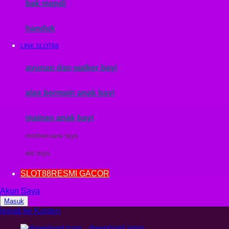
bak mandi
Momami
handuk
Mothercare
LINK SLOT88
Mustela
My Buddy Tag
ayunan dan walker bayi
My K
alas bermain anak bayi
N
mainan anak bayi
Naif
mothercare toys
Nike
elc toys
Nordic Natural
SLOT88RESMI GACOR
Nuby
Akun Saya
Nuna
Masuk
lewati ke Konten
O
download apps