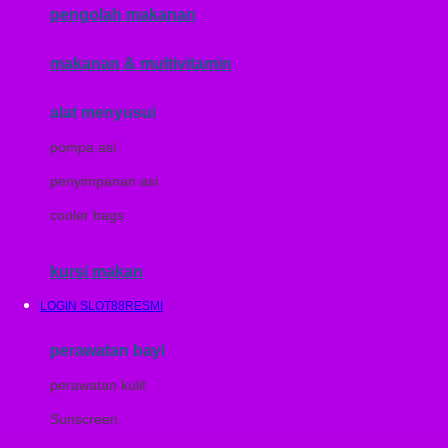
Joolz
pengolah makanan
Jujube
makanan & multivitamin
K
alat menyusui
Kiddycuts
pompa asi
Kumon
penyimpanan asi
L
cooler bags
Leapfrog
Leclerc
kursi makan
Lee Vierra
LOGIN SLOT88RESMI
Lillebaby
perawatan bayi
Little Bird Told Me
perawatan kulit
Little Miss Janis
Sunscreen
London Taxi