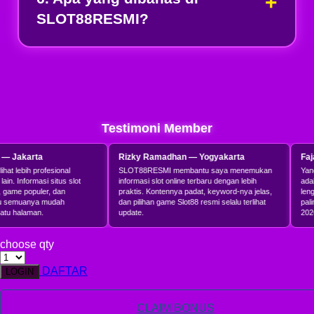
+
SLOT88RESMI?
Testimoni Member
Rizky Ramadhan — Yogyakarta
Fajar Hidayat —
onal
SLOT88RESMI membantu saya menemukan
Yang paling saya s
tus slot
informasi slot online terbaru dengan lebih
adalah tampilannya 
dan
praktis. Kontennya padat, keyword-nya jelas,
lengkap. Cocok untuk
ah
dan pilihan game Slot88 resmi selalu terlihat
paling gacor serta ga
update.
2026.
choose qty
DAFTAR
LOGIN
CLAIM BONUS