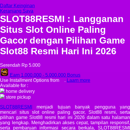
Daftar Keinginan
QV Baby
Keranjang Saya
SLOT88RESMI : Langganan
R
Situs Slot Online Paling
Real Shades
Gacor dengan Pilihan Game
Red Castle
Slot88 Resmi Hari Ini 2026
Ribbon Madness
S
Serendah
Rp 5.000
Sebamed
Earn
1.000.000
-
5.000.000
Bonus
Use Installment Options from
.
Laarn more
Silver Cross
Available for :
home delivery
Simply Idea
store pickup
Skip Hop
SLOT88RESMI
menjadi tujuan banyak pengguna yang
mencari situs slot online paling gacor, Slot88 resmi, serta
Spectra
pilihan game Slot88 resmi hari ini 2026 dalam satu halaman
yang lengkap. Menghadirkan akses cepat, tampilan responsif,
Squishmallows
serta pembaruan informasi secara berkala, SLOT88RESMI