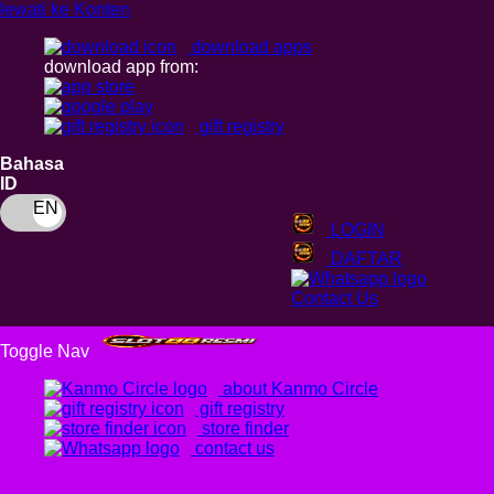
lewati ke Konten
download apps
download app from:
gift registry
Bahasa
ID
LOGIN
DAFTAR
Contact Us
Toggle Nav
about Kanmo Circle
gift registry
store finder
contact us