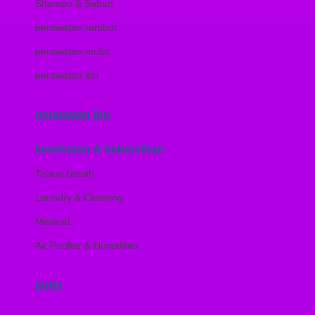
Shampo & Sabun
Love To Dream
perawatan rambut
M
perawatan mulut
Magformers
perawatan diri
Mama's Choice
perawatan ibu
Mamas&Papas
Mamaway
kesehatan & kebersihan
Maxi Cosi
Tissue basah
Megabloks
Laundry & Cleaning
Micro
Medical
MiDeer
Air Purifier & Humidifier
Mimi & Lula
potty
Mini Monkey
Moby