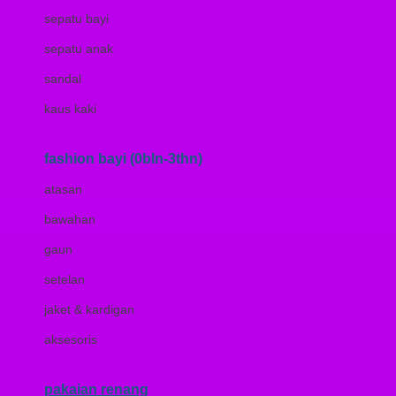
Bio Oil
sepatu bayi
Biolane
sepatu anak
Bite Fighters
sandal
Bizzi Growin
kaus kaki
Blackmores
fashion bayi (0bln-3thn)
Blooming Marvellous
atasan
Bonnels
bawahan
Bravado
gaun
Bruder
setelan
Brush Baby
jaket & kardigan
Buds Organics
aksesoris
Bugaboo
Buggygear
pakaian renang