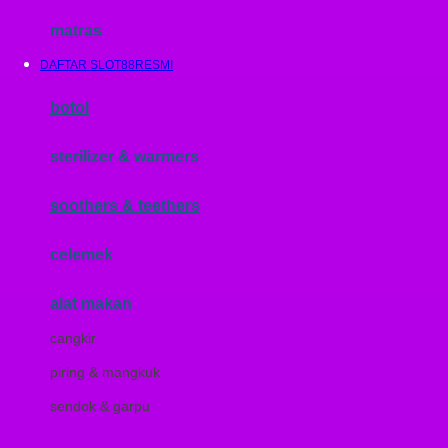
Hauck
matras
Havaianas
DAFTAR SLOT88RESMI
Hegen
botol
Hot Wheels
sterilizer & warmers
Hybrid
I
soothers & teethers
Inlacta DHA
celemek
Interlac
alat makan
Ivenet
cangkir
J
piring & mangkuk
Jack N Jill
sendok & garpu
Joie