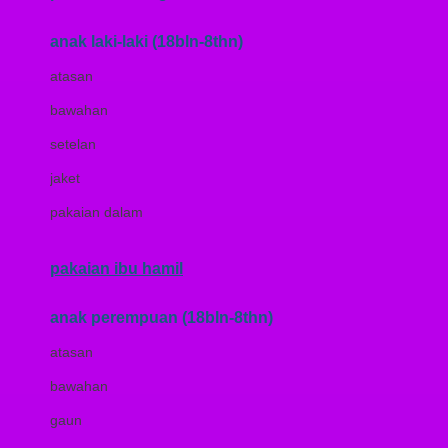
Bumkins
anak laki-laki (18bln-8thn)
C
atasan
Cetaphil
bawahan
Chicco
setelan
Childlife
jaket
Clevamama
pakaian dalam
Cocolatte
Cottonseeds
pakaian ibu hamil
Cozy N Safe
anak perempuan (18bln-8thn)
Crane
atasan
Cybex
bawahan
D
gaun
Dae Organics