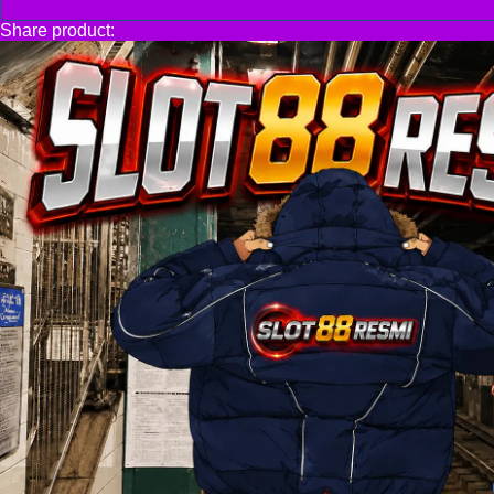
Share product: