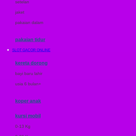
setelan
Docare
jaket
Doona
pakaian dalam
Down To Earth
Drew
pakaian tidur
Dr. Brown's
SLOT GACOR ONLINE
E
kereta dorong
ELC
bayi baru lahir
Ergobaby
usia 6 bulan+
Expert Care
koper anak
Ezyroller
kursi mobil
F
0-13 Kg
Felt So Sweet