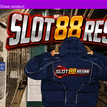
Share product: