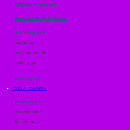
Joolz
pengolah makanan
Jujube
makanan & multivitamin
K
alat menyusui
Kiddycuts
pompa asi
Kumon
penyimpanan asi
L
cooler bags
Leapfrog
Leclerc
kursi makan
Lee Vierra
LOGIN SLOT88RESMI
Lillebaby
perawatan bayi
Little Bird Told Me
perawatan kulit
Little Miss Janis
Sunscreen
London Taxi