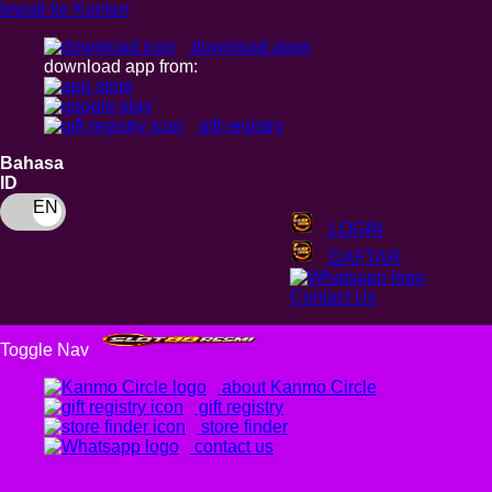
lewati ke Konten
download apps
download app from:
gift registry
Bahasa
ID
LOGIN
DAFTAR
Contact Us
Toggle Nav
about Kanmo Circle
gift registry
store finder
contact us