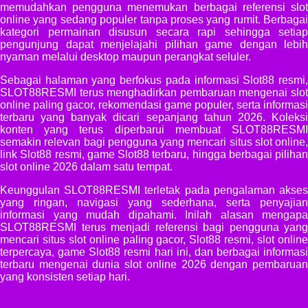
Starbooks
memudahkan pengguna menemukan berbagai referensi slot
online yang sedang populer tanpa proses yang rumit. Berbagai
Stick-O
kategori permainan disusun secara rapi sehingga setiap
pengunjung dapat menjelajahi pilihan game dengan lebih
Stokke
nyaman melalui desktop maupun perangkat seluler.
Sudocrem
Sebagai halaman yang berfokus pada informasi Slot88 resmi,
SLOT88RESMI terus menghadirkan pembaruan mengenai slot
Sumimo
online paling gacor, rekomendasi game populer, serta informasi
terbaru yang banyak dicari sepanjang tahun 2026. Koleksi
Sunnylife
konten yang terus diperbarui membuat SLOT88RESMI
semakin relevan bagi pengguna yang mencari situs slot online,
Sun-Staches
link Slot88 resmi, game Slot88 terbaru, hingga berbagai pilihan
slot online 2026 dalam satu tempat.
Swimava
Keunggulan SLOT88RESMI terletak pada pengalaman akses
T
yang ringan, navigasi yang sederhana, serta penyajian
informasi yang mudah dipahami. Inilah alasan mengapa
Tommee Tippee
SLOT88RESMI terus menjadi referensi bagi pengguna yang
mencari situs slot online paling gacor, Slot88 resmi, slot online
Trunki
terpercaya, game Slot88 resmi hari ini, dan berbagai informasi
terbaru mengenai dunia slot online 2026 dengan pembaruan
Tutti Bambini
yang konsisten setiap hari.
Twistshake