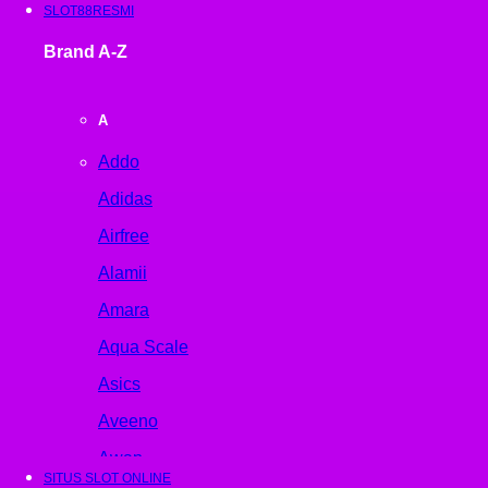
SLOT88RESMI
Brand A-Z
A
Addo
Adidas
Airfree
Alamii
Amara
Aqua Scale
Asics
Aveeno
Awan
SITUS SLOT ONLINE