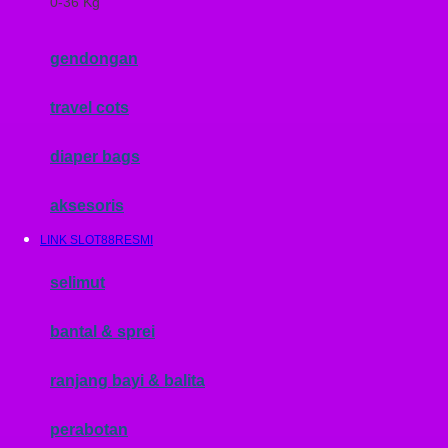
0-36 Kg
Fisher Price
Flipper
gendongan
Friends Of Sally
travel cots
G
Gb
diaper bags
Geko
aksesoris
Graco
LINK SLOT88RESMI
Gund
selimut
H
bantal & sprei
Habbie
Haenim
ranjang bayi & balita
Happy Horse
perabotan
Happy Tummy