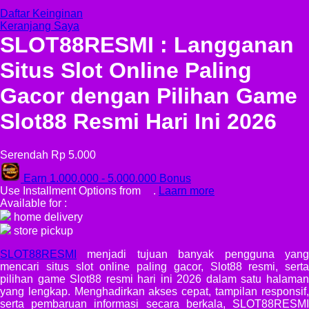
Daftar Keinginan
QV Baby
Keranjang Saya
SLOT88RESMI : Langganan
R
Situs Slot Online Paling
Real Shades
Gacor dengan Pilihan Game
Red Castle
Slot88 Resmi Hari Ini 2026
Ribbon Madness
S
Serendah
Rp 5.000
Sebamed
Earn
1.000.000
-
5.000.000
Bonus
Use Installment Options from
.
Laarn more
Silver Cross
Available for :
home delivery
Simply Idea
store pickup
Skip Hop
SLOT88RESMI
menjadi tujuan banyak pengguna yang
mencari situs slot online paling gacor, Slot88 resmi, serta
Spectra
pilihan game Slot88 resmi hari ini 2026 dalam satu halaman
yang lengkap. Menghadirkan akses cepat, tampilan responsif,
Squishmallows
serta pembaruan informasi secara berkala, SLOT88RESMI