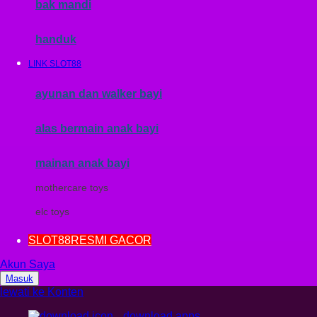
bak mandi
Momami
handuk
Mothercare
LINK SLOT88
Mustela
My Buddy Tag
ayunan dan walker bayi
My K
alas bermain anak bayi
N
mainan anak bayi
Naif
mothercare toys
Nike
elc toys
Nordic Natural
SLOT88RESMI GACOR
Nuby
Akun Saya
Nuna
Masuk
lewati ke Konten
O
download apps