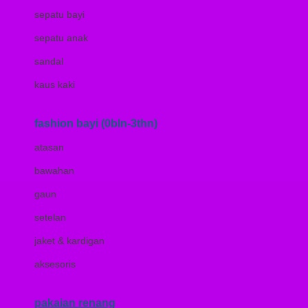
Bio Oil
sepatu bayi
Biolane
sepatu anak
Bite Fighters
sandal
Bizzi Growin
kaus kaki
Blackmores
fashion bayi (0bln-3thn)
Blooming Marvellous
atasan
Bonnels
bawahan
Bravado
gaun
Bruder
setelan
Brush Baby
jaket & kardigan
Buds Organics
aksesoris
Bugaboo
Buggygear
pakaian renang