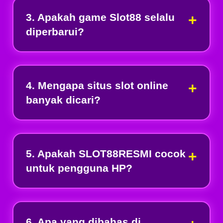
Y
3. Apakah game Slot88 selalu
+
diperbarui?
Yamatoya
Z
Zaxy
4. Mengapa situs slot online
+
Zoggs
banyak dicari?
0-9
4Moms
59S
5. Apakah SLOT88RESMI cocok
+
untuk pengguna HP?
6. Apa yang dibahas di