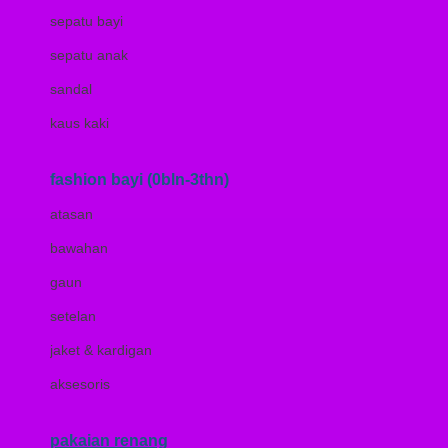
Bio Oil
sepatu bayi
Biolane
sepatu anak
Bite Fighters
sandal
Bizzi Growin
kaus kaki
Blackmores
fashion bayi (0bln-3thn)
Blooming Marvellous
atasan
Bonnels
bawahan
Bravado
gaun
Bruder
setelan
Brush Baby
jaket & kardigan
Buds Organics
aksesoris
Bugaboo
Buggygear
pakaian renang