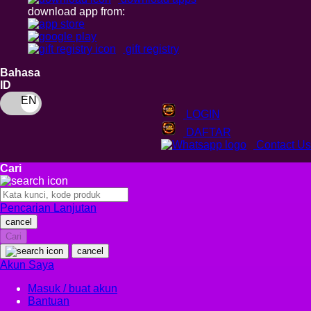
Oh Ma Grain
download app from:
Okiedog
gift registry
P
Bahasa
ID
Peachy
Phil & Ted's
LOGIN
DAFTAR
Philips Avent
Contact Us
Pigeon
Cari
Playgro
Poled Global
Pencarian Lanjutan
cancel
Ponycycle
Cari
Puma
cancel
Akun Saya
Pureats
Masuk / buat akun
Bantuan
Q