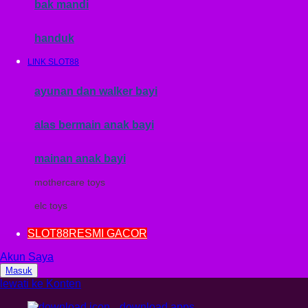
bak mandi
Momami
handuk
Mothercare
LINK SLOT88
Mustela
My Buddy Tag
ayunan dan walker bayi
My K
alas bermain anak bayi
N
mainan anak bayi
Naif
mothercare toys
Nike
elc toys
Nordic Natural
SLOT88RESMI GACOR
Nuby
Akun Saya
Nuna
Masuk
lewati ke Konten
O
download apps