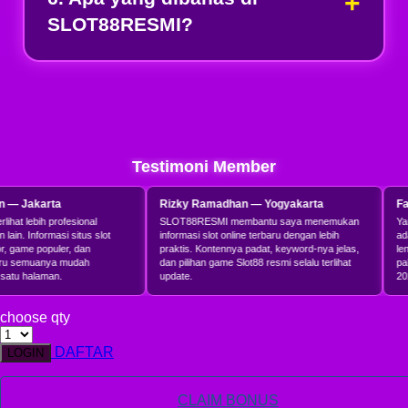
+
SLOT88RESMI?
Testimoni Member
Rizky Ramadhan — Yogyakarta
Fajar Hidayat 
sional
SLOT88RESMI membantu saya menemukan
Yang paling saya
itus slot
informasi slot online terbaru dengan lebih
adalah tampilannya
, dan
praktis. Kontennya padat, keyword-nya jelas,
lengkap. Cocok unt
udah
dan pilihan game Slot88 resmi selalu terlihat
paling gacor serta 
update.
2026.
choose qty
DAFTAR
LOGIN
CLAIM BONUS