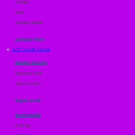
setelan
Docare
jaket
Doona
pakaian dalam
Down To Earth
Drew
pakaian tidur
Dr. Brown's
SLOT GACOR ONLINE
E
kereta dorong
ELC
bayi baru lahir
Ergobaby
usia 6 bulan+
Expert Care
koper anak
Ezyroller
kursi mobil
F
0-13 Kg
Felt So Sweet