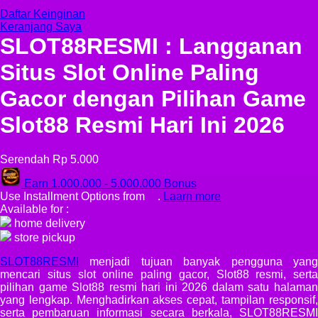
Daftar Keinginan
QV Baby
Keranjang Saya
SLOT88RESMI : Langganan
R
Situs Slot Online Paling
Real Shades
Gacor dengan Pilihan Game
Red Castle
Slot88 Resmi Hari Ini 2026
Ribbon Madness
S
Serendah
Rp 5.000
Sebamed
Earn
1.000.000
-
5.000.000
Bonus
Use Installment Options from
.
Laarn more
Silver Cross
Available for :
home delivery
Simply Idea
store pickup
Skip Hop
SLOT88RESMI
menjadi tujuan banyak pengguna yang
mencari situs slot online paling gacor, Slot88 resmi, serta
Spectra
pilihan game Slot88 resmi hari ini 2026 dalam satu halaman
yang lengkap. Menghadirkan akses cepat, tampilan responsif,
Squishmallows
serta pembaruan informasi secara berkala, SLOT88RESMI