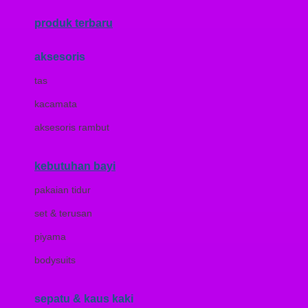
Azetabio
produk terbaru
B
aksesoris
Baabaasheepz
tas
Babiators
kacamata
Baby Dove
aksesoris rambut
Baby Jogger
Baby Rovega
kebutuhan bayi
Babybee
pakaian tidur
Banana Boat
set & terusan
Banz
piyama
Barbie
bodysuits
Beaba
Beauty Barn
sepatu & kaus kaki