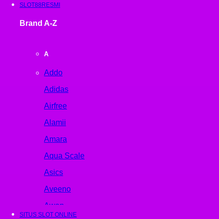
SLOT88RESMI
Brand A-Z
A
Addo
Adidas
Airfree
Alamii
Amara
Aqua Scale
Asics
Aveeno
Awan
SITUS SLOT ONLINE