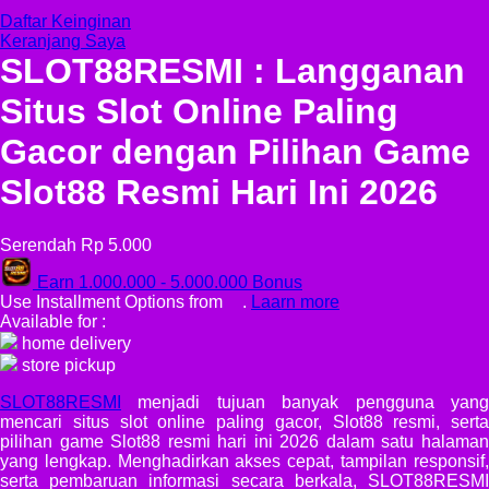
Daftar Keinginan
QV Baby
Keranjang Saya
SLOT88RESMI : Langganan
R
Situs Slot Online Paling
Real Shades
Gacor dengan Pilihan Game
Red Castle
Slot88 Resmi Hari Ini 2026
Ribbon Madness
S
Serendah
Rp 5.000
Sebamed
Earn
1.000.000
-
5.000.000
Bonus
Use Installment Options from
.
Laarn more
Silver Cross
Available for :
home delivery
Simply Idea
store pickup
Skip Hop
SLOT88RESMI
menjadi tujuan banyak pengguna yang
mencari situs slot online paling gacor, Slot88 resmi, serta
Spectra
pilihan game Slot88 resmi hari ini 2026 dalam satu halaman
yang lengkap. Menghadirkan akses cepat, tampilan responsif,
Squishmallows
serta pembaruan informasi secara berkala, SLOT88RESMI