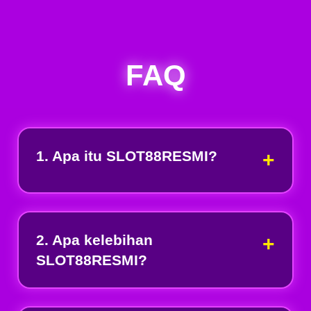
TY Toys
U
FAQ
V
Veja
Vitaflow
1. Apa itu SLOT88RESMI?
+
Vtech
W
Waterland
2. Apa kelebihan
+
Wellness
SLOT88RESMI?
X
Xootz