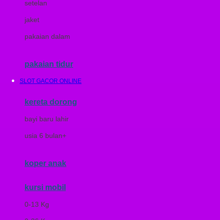
setelan
Docare
jaket
Doona
pakaian dalam
Down To Earth
Drew
pakaian tidur
Dr. Brown's
SLOT GACOR ONLINE
E
kereta dorong
ELC
bayi baru lahir
Ergobaby
usia 6 bulan+
Expert Care
koper anak
Ezyroller
kursi mobil
F
0-13 Kg
Felt So Sweet