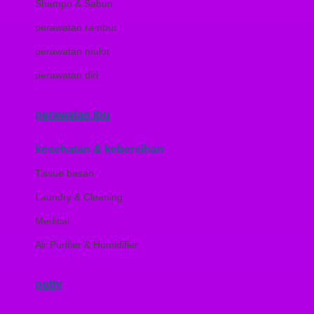
Shampo & Sabun
Love To Dream
perawatan rambut
M
perawatan mulut
Magformers
perawatan diri
Mama's Choice
perawatan ibu
Mamas&Papas
Mamaway
kesehatan & kebersihan
Maxi Cosi
Tissue basah
Megabloks
Laundry & Cleaning
Micro
Medical
MiDeer
Air Purifier & Humidifier
Mimi & Lula
potty
Mini Monkey
Moby