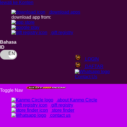
lewati ke Konten
download apps
download app from:
gift registry
Bahasa
ID
LOGIN
DAFTAR
Contact Us
Toggle Nav
about Kanmo Circle
gift registry
store finder
contact us