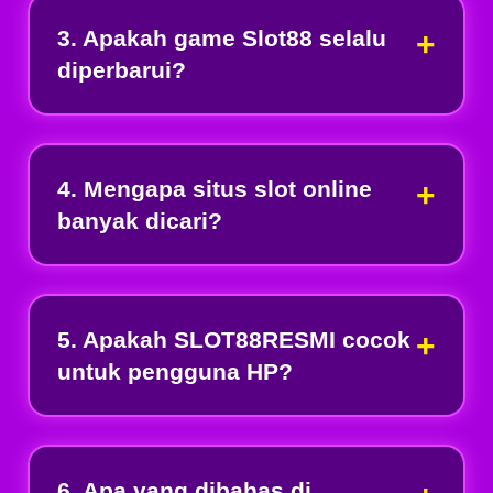
Y
3. Apakah game Slot88 selalu
+
diperbarui?
Yamatoya
Z
Zaxy
4. Mengapa situs slot online
+
Zoggs
banyak dicari?
0-9
4Moms
59S
5. Apakah SLOT88RESMI cocok
+
untuk pengguna HP?
6. Apa yang dibahas di