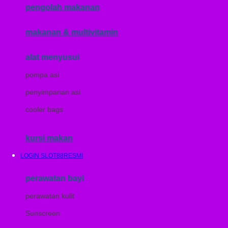
Joolz
pengolah makanan
Jujube
makanan & multivitamin
K
alat menyusui
Kiddycuts
pompa asi
Kumon
penyimpanan asi
L
cooler bags
Leapfrog
Leclerc
kursi makan
Lee Vierra
LOGIN SLOT88RESMI
Lillebaby
perawatan bayi
Little Bird Told Me
perawatan kulit
Little Miss Janis
Sunscreen
London Taxi