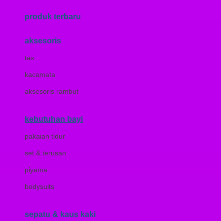
Azetabio
produk terbaru
B
aksesoris
Baabaasheepz
tas
Babiators
kacamata
Baby Dove
aksesoris rambut
Baby Jogger
Baby Rovega
kebutuhan bayi
Babybee
pakaian tidur
Banana Boat
set & terusan
Banz
piyama
Barbie
bodysuits
Beaba
Beauty Barn
sepatu & kaus kaki