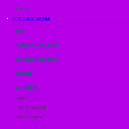
Hauck
matras
Havaianas
DAFTAR SLOT88RESMI
Hegen
botol
Hot Wheels
sterilizer & warmers
Hybrid
I
soothers & teethers
Inlacta DHA
celemek
Interlac
alat makan
Ivenet
cangkir
J
piring & mangkuk
Jack N Jill
sendok & garpu
Joie