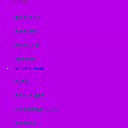
0-36 Kg
Fisher Price
Flipper
gendongan
Friends Of Sally
travel cots
G
Gb
diaper bags
Geko
aksesoris
Graco
LINK SLOT88RESMI
Gund
selimut
H
bantal & sprei
Habbie
Haenim
ranjang bayi & balita
Happy Horse
perabotan
Happy Tummy