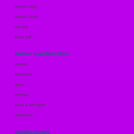
Bio Oil
sepatu bayi
Biolane
sepatu anak
Bite Fighters
sandal
Bizzi Growin
kaus kaki
Blackmores
fashion bayi (0bln-3thn)
Blooming Marvellous
atasan
Bonnels
bawahan
Bravado
gaun
Bruder
setelan
Brush Baby
jaket & kardigan
Buds Organics
aksesoris
Bugaboo
Buggygear
pakaian renang