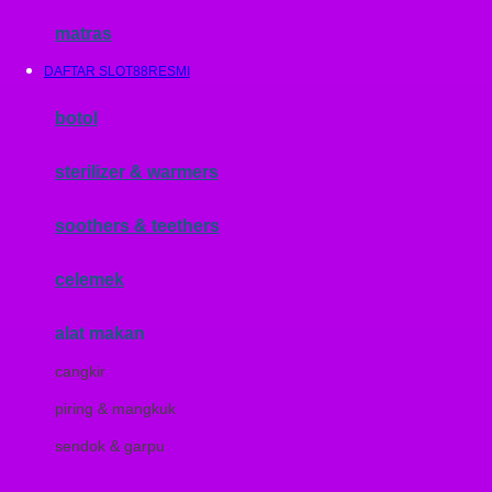
Hauck
matras
Havaianas
DAFTAR SLOT88RESMI
Hegen
botol
Hot Wheels
sterilizer & warmers
Hybrid
I
soothers & teethers
Inlacta DHA
celemek
Interlac
alat makan
Ivenet
cangkir
J
piring & mangkuk
Jack N Jill
sendok & garpu
Joie