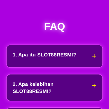
TY Toys
U
FAQ
V
Veja
Vitaflow
1. Apa itu SLOT88RESMI?
+
Vtech
W
Waterland
2. Apa kelebihan
+
Wellness
SLOT88RESMI?
X
Xootz