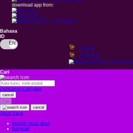
Oh Ma Grain
download app from:
Okiedog
gift registry
P
Bahasa
ID
Peachy
Phil & Ted's
LOGIN
DAFTAR
Philips Avent
Contact Us
Pigeon
Cari
Playgro
Poled Global
Pencarian Lanjutan
cancel
Ponycycle
Cari
Puma
cancel
Akun Saya
Pureats
Masuk / buat akun
Bantuan
Q