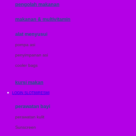
Joolz
pengolah makanan
Jujube
makanan & multivitamin
K
alat menyusui
Kiddycuts
pompa asi
Kumon
penyimpanan asi
L
cooler bags
Leapfrog
Leclerc
kursi makan
Lee Vierra
LOGIN SLOT88RESMI
Lillebaby
perawatan bayi
Little Bird Told Me
perawatan kulit
Little Miss Janis
Sunscreen
London Taxi