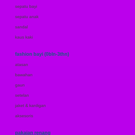
Bio Oil
sepatu bayi
Biolane
sepatu anak
Bite Fighters
sandal
Bizzi Growin
kaus kaki
Blackmores
fashion bayi (0bln-3thn)
Blooming Marvellous
atasan
Bonnels
bawahan
Bravado
gaun
Bruder
setelan
Brush Baby
jaket & kardigan
Buds Organics
aksesoris
Bugaboo
Buggygear
pakaian renang