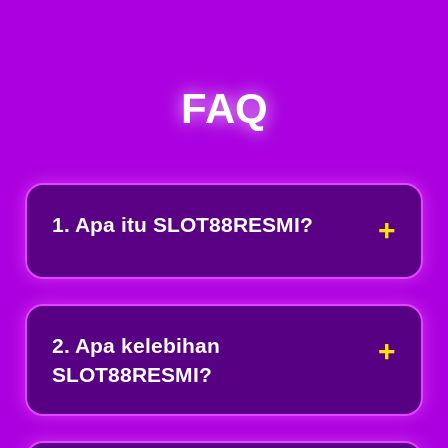
TY Toys
U
FAQ
V
Veja
Vitaflow
1. Apa itu SLOT88RESMI?
+
Vtech
W
Waterland
2. Apa kelebihan
+
Wellness
SLOT88RESMI?
X
Xootz