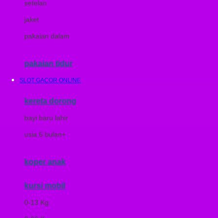
setelan
Docare
jaket
Doona
pakaian dalam
Down To Earth
Drew
pakaian tidur
Dr. Brown's
SLOT GACOR ONLINE
E
kereta dorong
ELC
bayi baru lahir
Ergobaby
usia 6 bulan+
Expert Care
koper anak
Ezyroller
kursi mobil
F
0-13 Kg
Felt So Sweet