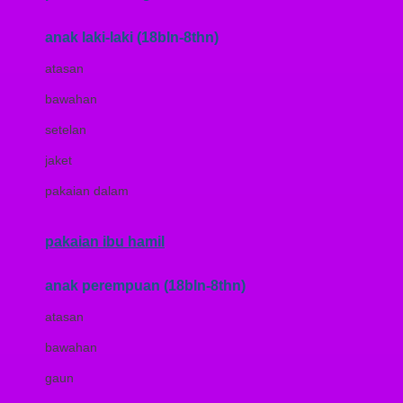
Bumkins
anak laki-laki (18bln-8thn)
C
atasan
Cetaphil
bawahan
Chicco
setelan
Childlife
jaket
Clevamama
pakaian dalam
Cocolatte
Cottonseeds
pakaian ibu hamil
Cozy N Safe
anak perempuan (18bln-8thn)
Crane
atasan
Cybex
bawahan
D
gaun
Dae Organics