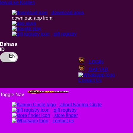
lewati ke Konten
download apps
download app from:
gift registry
Bahasa
ID
LOGIN
DAFTAR
Contact Us
Toggle Nav
about Kanmo Circle
gift registry
store finder
contact us