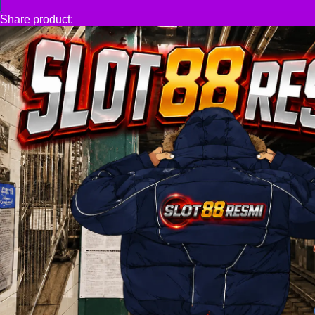
Share product: