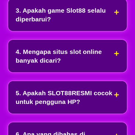
Y
3. Apakah game Slot88 selalu
+
diperbarui?
Yamatoya
Z
Zaxy
4. Mengapa situs slot online
+
Zoggs
banyak dicari?
0-9
4Moms
59S
5. Apakah SLOT88RESMI cocok
+
untuk pengguna HP?
6. Apa yang dibahas di