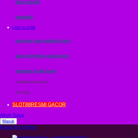
bak mandi
Momami
handuk
Mothercare
LINK SLOT88
Mustela
My Buddy Tag
ayunan dan walker bayi
My K
alas bermain anak bayi
N
mainan anak bayi
Naif
mothercare toys
Nike
elc toys
Nordic Natural
SLOT88RESMI GACOR
Nuby
Akun Saya
Nuna
Masuk
lewati ke Konten
O
download apps