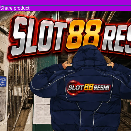
Share product: