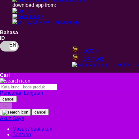
Oh Ma Grain
download app from:
Okiedog
gift registry
P
Bahasa
ID
Peachy
Phil & Ted's
LOGIN
DAFTAR
Philips Avent
Contact Us
Pigeon
Cari
Playgro
Poled Global
Pencarian Lanjutan
cancel
Ponycycle
Cari
Puma
cancel
Akun Saya
Pureats
Masuk / buat akun
Bantuan
Q