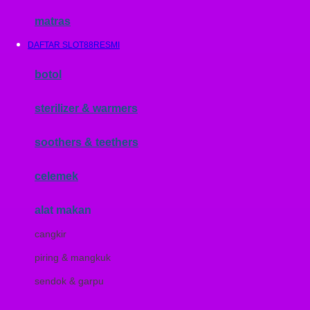
Hauck
matras
Havaianas
DAFTAR SLOT88RESMI
Hegen
botol
Hot Wheels
sterilizer & warmers
Hybrid
I
soothers & teethers
Inlacta DHA
celemek
Interlac
alat makan
Ivenet
cangkir
J
piring & mangkuk
Jack N Jill
sendok & garpu
Joie