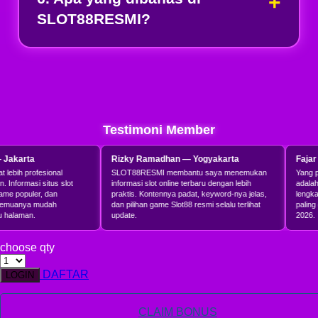
+
SLOT88RESMI?
Testimoni Member
Rizky Ramadhan — Yogyakarta
Fajar Hidayat — M
al
SLOT88RESMI membantu saya menemukan
Yang paling saya suk
s slot
informasi slot online terbaru dengan lebih
adalah tampilannya re
n
praktis. Kontennya padat, keyword-nya jelas,
lengkap. Cocok untuk m
h
dan pilihan game Slot88 resmi selalu terlihat
paling gacor serta game
update.
2026.
choose qty
DAFTAR
LOGIN
CLAIM BONUS