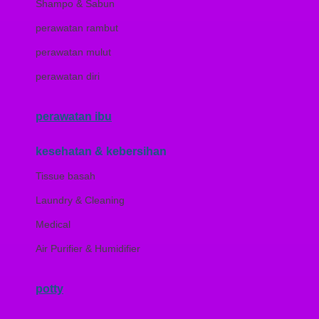
Shampo & Sabun
Love To Dream
perawatan rambut
M
perawatan mulut
Magformers
perawatan diri
Mama's Choice
perawatan ibu
Mamas&Papas
Mamaway
kesehatan & kebersihan
Maxi Cosi
Tissue basah
Megabloks
Laundry & Cleaning
Micro
Medical
MiDeer
Air Purifier & Humidifier
Mimi & Lula
potty
Mini Monkey
Moby