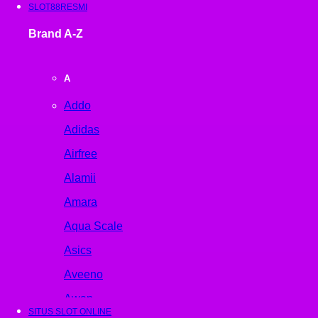
SLOT88RESMI
Brand A-Z
A
Addo
Adidas
Airfree
Alamii
Amara
Aqua Scale
Asics
Aveeno
Awan
SITUS SLOT ONLINE