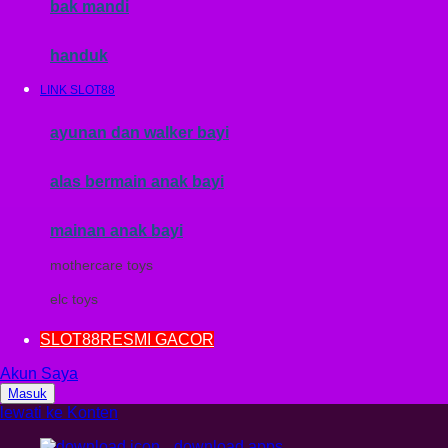
bak mandi
Momami
handuk
Mothercare
LINK SLOT88
Mustela
My Buddy Tag
ayunan dan walker bayi
My K
alas bermain anak bayi
N
mainan anak bayi
Naif
mothercare toys
Nike
elc toys
Nordic Natural
SLOT88RESMI GACOR
Nuby
Akun Saya
Nuna
Masuk
lewati ke Konten
O
download apps