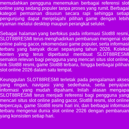
Starbooks
memudahkan pengguna menemukan berbagai referensi slot
online yang sedang populer tanpa proses yang rumit. Berbagai
Stick-O
kategori permainan disusun secara rapi sehingga setiap
pengunjung dapat menjelajahi pilihan game dengan lebih
Stokke
nyaman melalui desktop maupun perangkat seluler.
Sudocrem
Sebagai halaman yang berfokus pada informasi Slot88 resmi,
SLOT88RESMI terus menghadirkan pembaruan mengenai slot
Sumimo
online paling gacor, rekomendasi game populer, serta informasi
terbaru yang banyak dicari sepanjang tahun 2026. Koleksi
Sunnylife
konten yang terus diperbarui membuat SLOT88RESMI
semakin relevan bagi pengguna yang mencari situs slot online,
Sun-Staches
link Slot88 resmi, game Slot88 terbaru, hingga berbagai pilihan
slot online 2026 dalam satu tempat.
Swimava
Keunggulan SLOT88RESMI terletak pada pengalaman akses
T
yang ringan, navigasi yang sederhana, serta penyajian
informasi yang mudah dipahami. Inilah alasan mengapa
Tommee Tippee
SLOT88RESMI terus menjadi referensi bagi pengguna yang
mencari situs slot online paling gacor, Slot88 resmi, slot online
Trunki
terpercaya, game Slot88 resmi hari ini, dan berbagai informasi
terbaru mengenai dunia slot online 2026 dengan pembaruan
Tutti Bambini
yang konsisten setiap hari.
Twistshake