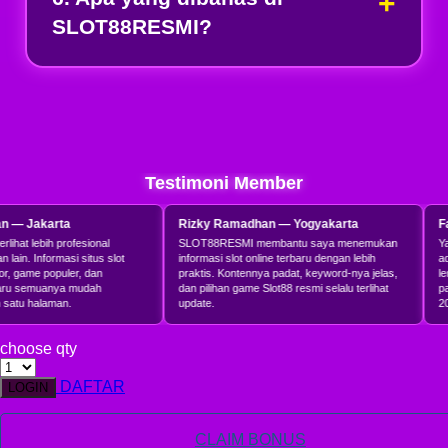
+
SLOT88RESMI?
Testimoni Member
Rizky Ramadhan — Yogyakarta
Fajar Hidayat 
sional
SLOT88RESMI membantu saya menemukan
Yang paling saya
situs slot
informasi slot online terbaru dengan lebih
adalah tampilanny
, dan
praktis. Kontennya padat, keyword-nya jelas,
lengkap. Cocok unt
udah
dan pilihan game Slot88 resmi selalu terlihat
paling gacor serta
update.
2026.
choose qty
DAFTAR
LOGIN
CLAIM BONUS