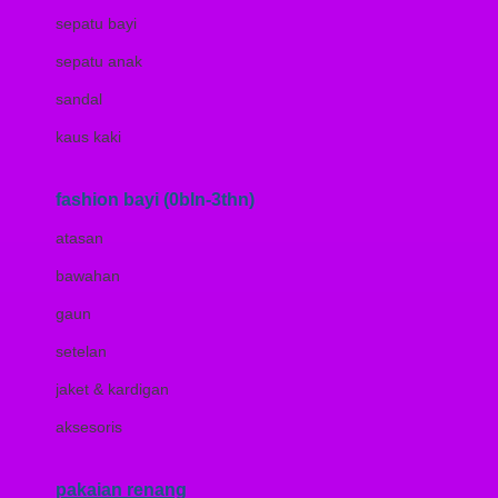
Bio Oil
sepatu bayi
Biolane
sepatu anak
Bite Fighters
sandal
Bizzi Growin
kaus kaki
Blackmores
fashion bayi (0bln-3thn)
Blooming Marvellous
atasan
Bonnels
bawahan
Bravado
gaun
Bruder
setelan
Brush Baby
jaket & kardigan
Buds Organics
aksesoris
Bugaboo
Buggygear
pakaian renang