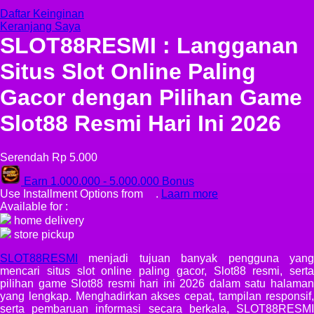
Daftar Keinginan
QV Baby
Keranjang Saya
SLOT88RESMI : Langganan
R
Situs Slot Online Paling
Real Shades
Gacor dengan Pilihan Game
Red Castle
Slot88 Resmi Hari Ini 2026
Ribbon Madness
S
Serendah
Rp 5.000
Sebamed
Earn
1.000.000
-
5.000.000
Bonus
Use Installment Options from
.
Laarn more
Silver Cross
Available for :
home delivery
Simply Idea
store pickup
Skip Hop
SLOT88RESMI
menjadi tujuan banyak pengguna yang
mencari situs slot online paling gacor, Slot88 resmi, serta
Spectra
pilihan game Slot88 resmi hari ini 2026 dalam satu halaman
yang lengkap. Menghadirkan akses cepat, tampilan responsif,
Squishmallows
serta pembaruan informasi secara berkala, SLOT88RESMI