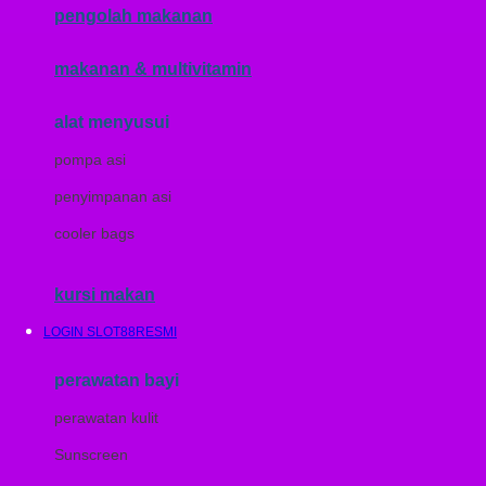
Joolz
pengolah makanan
Jujube
makanan & multivitamin
K
alat menyusui
Kiddycuts
pompa asi
Kumon
penyimpanan asi
L
cooler bags
Leapfrog
Leclerc
kursi makan
Lee Vierra
LOGIN SLOT88RESMI
Lillebaby
perawatan bayi
Little Bird Told Me
perawatan kulit
Little Miss Janis
Sunscreen
London Taxi