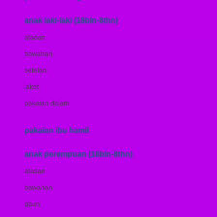
Bumkins
anak laki-laki (18bln-8thn)
C
atasan
Cetaphil
bawahan
Chicco
setelan
Childlife
jaket
Clevamama
pakaian dalam
Cocolatte
Cottonseeds
pakaian ibu hamil
Cozy N Safe
anak perempuan (18bln-8thn)
Crane
atasan
Cybex
bawahan
D
gaun
Dae Organics