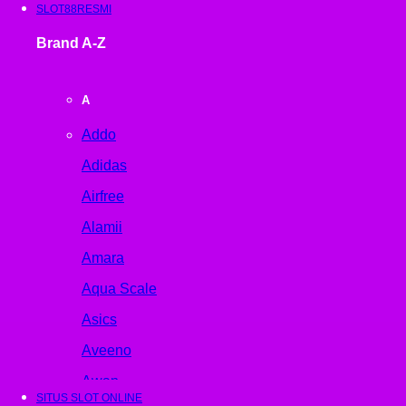
SLOT88RESMI
Brand A-Z
A
Addo
Adidas
Airfree
Alamii
Amara
Aqua Scale
Asics
Aveeno
Awan
SITUS SLOT ONLINE