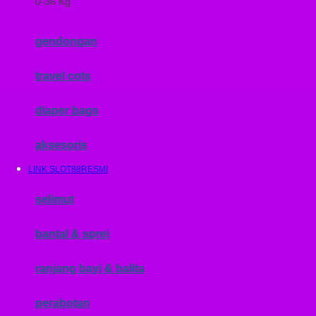
0-36 Kg
Fisher Price
Flipper
gendongan
Friends Of Sally
travel cots
G
Gb
diaper bags
Geko
aksesoris
Graco
LINK SLOT88RESMI
Gund
selimut
H
bantal & sprei
Habbie
Haenim
ranjang bayi & balita
Happy Horse
perabotan
Happy Tummy