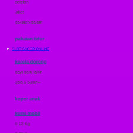
setelan
Docare
jaket
Doona
pakaian dalam
Down To Earth
Drew
pakaian tidur
Dr. Brown's
SLOT GACOR ONLINE
E
kereta dorong
ELC
bayi baru lahir
Ergobaby
usia 6 bulan+
Expert Care
koper anak
Ezyroller
kursi mobil
F
0-13 Kg
Felt So Sweet