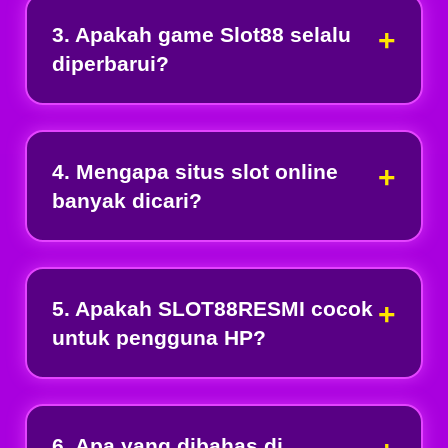
Y
3. Apakah game Slot88 selalu
+
diperbarui?
Yamatoya
Z
Zaxy
4. Mengapa situs slot online
+
Zoggs
banyak dicari?
0-9
4Moms
59S
5. Apakah SLOT88RESMI cocok
+
untuk pengguna HP?
6. Apa yang dibahas di