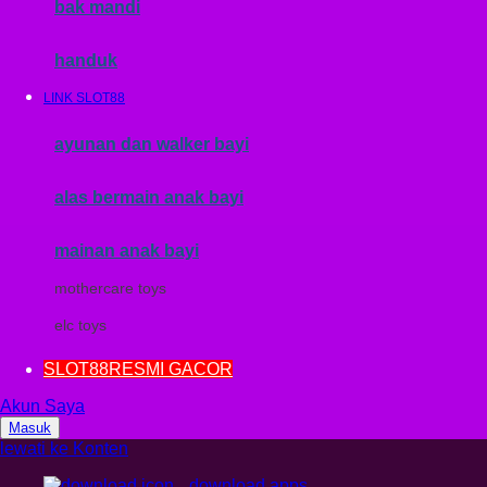
bak mandi
Momami
handuk
Mothercare
LINK SLOT88
Mustela
My Buddy Tag
ayunan dan walker bayi
My K
alas bermain anak bayi
N
mainan anak bayi
Naif
mothercare toys
Nike
elc toys
Nordic Natural
SLOT88RESMI GACOR
Nuby
Akun Saya
Nuna
Masuk
lewati ke Konten
O
download apps