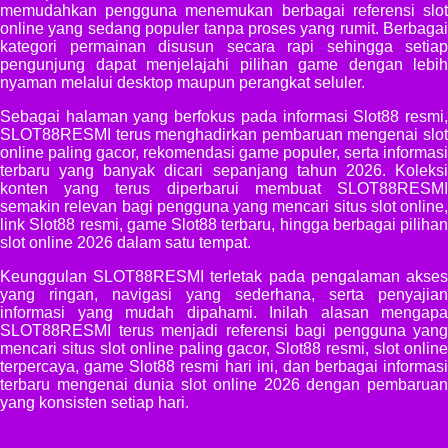
Starbooks
memudahkan pengguna menemukan berbagai referensi slot
online yang sedang populer tanpa proses yang rumit. Berbagai
Stick-O
kategori permainan disusun secara rapi sehingga setiap
pengunjung dapat menjelajahi pilihan game dengan lebih
Stokke
nyaman melalui desktop maupun perangkat seluler.
Sudocrem
Sebagai halaman yang berfokus pada informasi Slot88 resmi,
SLOT88RESMI terus menghadirkan pembaruan mengenai slot
Sumimo
online paling gacor, rekomendasi game populer, serta informasi
terbaru yang banyak dicari sepanjang tahun 2026. Koleksi
Sunnylife
konten yang terus diperbarui membuat SLOT88RESMI
semakin relevan bagi pengguna yang mencari situs slot online,
Sun-Staches
link Slot88 resmi, game Slot88 terbaru, hingga berbagai pilihan
slot online 2026 dalam satu tempat.
Swimava
Keunggulan SLOT88RESMI terletak pada pengalaman akses
T
yang ringan, navigasi yang sederhana, serta penyajian
informasi yang mudah dipahami. Inilah alasan mengapa
Tommee Tippee
SLOT88RESMI terus menjadi referensi bagi pengguna yang
mencari situs slot online paling gacor, Slot88 resmi, slot online
Trunki
terpercaya, game Slot88 resmi hari ini, dan berbagai informasi
terbaru mengenai dunia slot online 2026 dengan pembaruan
Tutti Bambini
yang konsisten setiap hari.
Twistshake