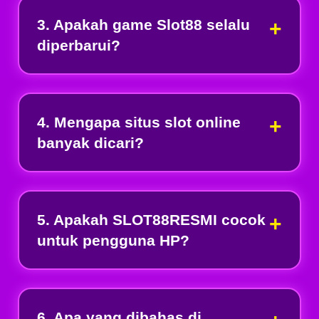
Y
3. Apakah game Slot88 selalu
+
diperbarui?
Yamatoya
Z
Zaxy
4. Mengapa situs slot online
+
Zoggs
banyak dicari?
0-9
4Moms
59S
5. Apakah SLOT88RESMI cocok
+
untuk pengguna HP?
6. Apa yang dibahas di