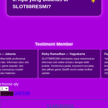
+
SLOT88RESMI?
Testimoni Member
Rizky Ramadhan — Yogyakarta
Fajar Hidayat —
onal
SLOT88RESMI membantu saya menemukan
Yang paling saya s
tus slot
informasi slot online terbaru dengan lebih
adalah tampilannya 
dan
praktis. Kontennya padat, keyword-nya jelas,
lengkap. Cocok untuk
ah
dan pilihan game Slot88 resmi selalu terlihat
paling gacor serta ga
update.
2026.
choose qty
DAFTAR
LOGIN
CLAIM BONUS