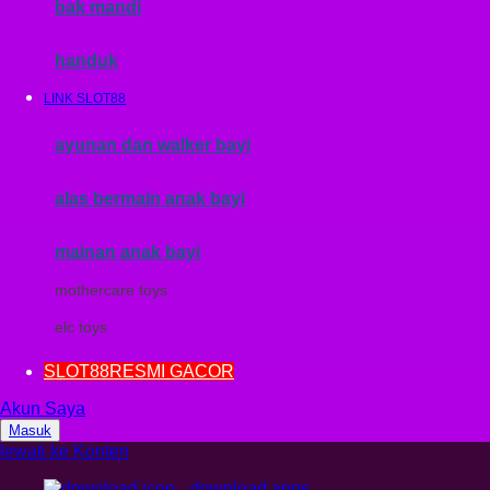
bak mandi
Momami
handuk
Mothercare
LINK SLOT88
Mustela
My Buddy Tag
ayunan dan walker bayi
My K
alas bermain anak bayi
N
mainan anak bayi
Naif
mothercare toys
Nike
elc toys
Nordic Natural
SLOT88RESMI GACOR
Nuby
Akun Saya
Nuna
Masuk
lewati ke Konten
O
download apps