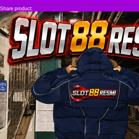
Share product: