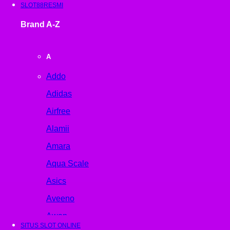
SLOT88RESMI
Brand A-Z
A
Addo
Adidas
Airfree
Alamii
Amara
Aqua Scale
Asics
Aveeno
Awan
SITUS SLOT ONLINE