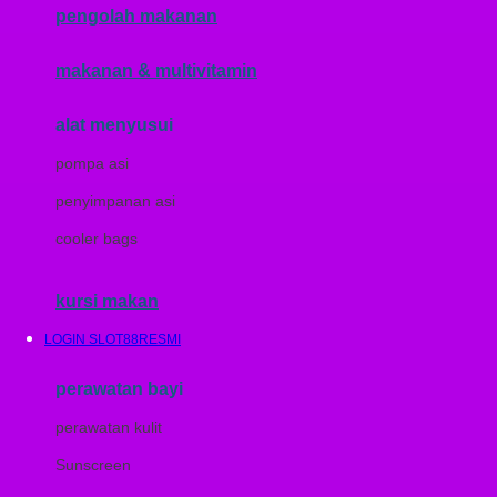
Joolz
pengolah makanan
Jujube
makanan & multivitamin
K
alat menyusui
Kiddycuts
pompa asi
Kumon
penyimpanan asi
L
cooler bags
Leapfrog
Leclerc
kursi makan
Lee Vierra
LOGIN SLOT88RESMI
Lillebaby
perawatan bayi
Little Bird Told Me
perawatan kulit
Little Miss Janis
Sunscreen
London Taxi