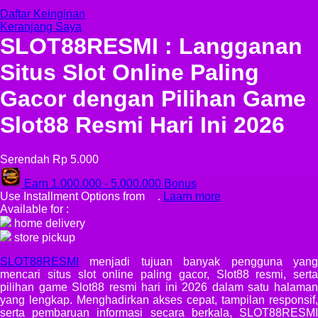
Daftar Keinginan
QV Baby
Keranjang Saya
SLOT88RESMI : Langganan
R
Situs Slot Online Paling
Real Shades
Gacor dengan Pilihan Game
Red Castle
Slot88 Resmi Hari Ini 2026
Ribbon Madness
S
Serendah
Rp 5.000
Sebamed
Earn
1.000.000
-
5.000.000
Bonus
Use Installment Options from
.
Laarn more
Silver Cross
Available for :
home delivery
Simply Idea
store pickup
Skip Hop
SLOT88RESMI
menjadi tujuan banyak pengguna yang
mencari situs slot online paling gacor, Slot88 resmi, serta
Spectra
pilihan game Slot88 resmi hari ini 2026 dalam satu halaman
yang lengkap. Menghadirkan akses cepat, tampilan responsif,
Squishmallows
serta pembaruan informasi secara berkala, SLOT88RESMI