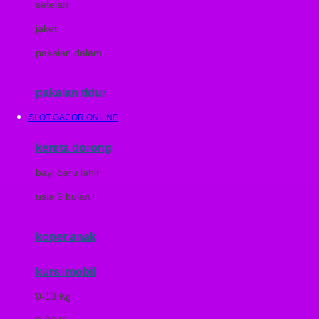
setelan
Docare
jaket
Doona
pakaian dalam
Down To Earth
Drew
pakaian tidur
Dr. Brown's
SLOT GACOR ONLINE
E
kereta dorong
ELC
bayi baru lahir
Ergobaby
usia 6 bulan+
Expert Care
koper anak
Ezyroller
kursi mobil
F
0-13 Kg
Felt So Sweet