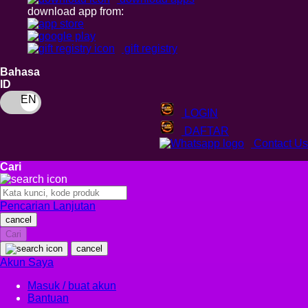
Oh Ma Grain
download app from:
Okiedog
gift registry
P
Bahasa
ID
Peachy
Phil & Ted's
LOGIN
DAFTAR
Philips Avent
Contact Us
Pigeon
Cari
Playgro
Poled Global
Pencarian Lanjutan
cancel
Ponycycle
Cari
Puma
cancel
Akun Saya
Pureats
Masuk / buat akun
Bantuan
Q