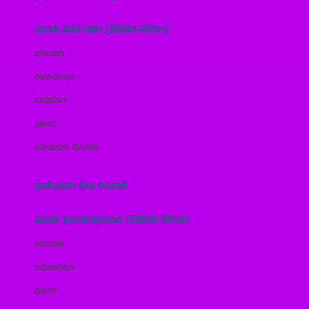
Bumkins
anak laki-laki (18bln-8thn)
C
atasan
Cetaphil
bawahan
Chicco
setelan
Childlife
jaket
Clevamama
pakaian dalam
Cocolatte
Cottonseeds
pakaian ibu hamil
Cozy N Safe
anak perempuan (18bln-8thn)
Crane
atasan
Cybex
bawahan
D
gaun
Dae Organics