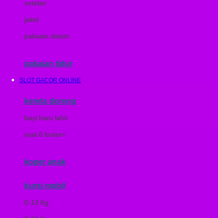
setelan
Docare
jaket
Doona
pakaian dalam
Down To Earth
Drew
pakaian tidur
Dr. Brown's
SLOT GACOR ONLINE
E
kereta dorong
ELC
bayi baru lahir
Ergobaby
usia 6 bulan+
Expert Care
koper anak
Ezyroller
kursi mobil
F
0-13 Kg
Felt So Sweet