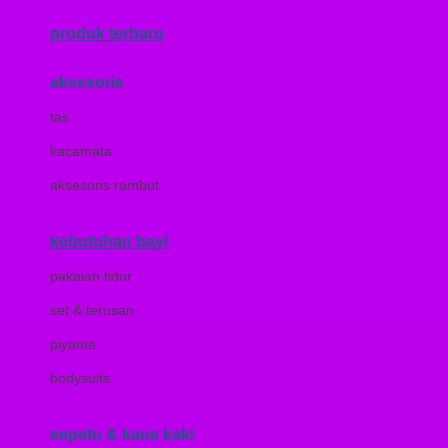
Azetabio
produk terbaru
B
aksesoris
Baabaasheepz
tas
Babiators
kacamata
Baby Dove
aksesoris rambut
Baby Jogger
Baby Rovega
kebutuhan bayi
Babybee
pakaian tidur
Banana Boat
set & terusan
Banz
piyama
Barbie
bodysuits
Beaba
Beauty Barn
sepatu & kaus kaki