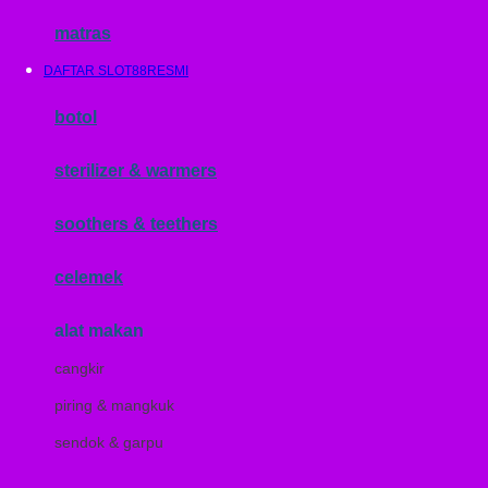
Hauck
matras
Havaianas
DAFTAR SLOT88RESMI
Hegen
botol
Hot Wheels
sterilizer & warmers
Hybrid
I
soothers & teethers
Inlacta DHA
celemek
Interlac
alat makan
Ivenet
cangkir
J
piring & mangkuk
Jack N Jill
sendok & garpu
Joie