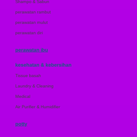
Shampo & Sabun
Love To Dream
perawatan rambut
M
perawatan mulut
Magformers
perawatan diri
Mama's Choice
perawatan ibu
Mamas&Papas
Mamaway
kesehatan & kebersihan
Maxi Cosi
Tissue basah
Megabloks
Laundry & Cleaning
Micro
Medical
MiDeer
Air Purifier & Humidifier
Mimi & Lula
potty
Mini Monkey
Moby