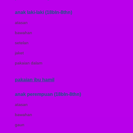
Bumkins
anak laki-laki (18bln-8thn)
C
atasan
Cetaphil
bawahan
Chicco
setelan
Childlife
jaket
Clevamama
pakaian dalam
Cocolatte
Cottonseeds
pakaian ibu hamil
Cozy N Safe
anak perempuan (18bln-8thn)
Crane
atasan
Cybex
bawahan
D
gaun
Dae Organics