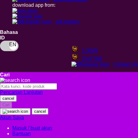
Oh Ma Grain
download app from:
Okiedog
gift registry
P
Bahasa
ID
Peachy
Phil & Ted's
LOGIN
DAFTAR
Philips Avent
Contact Us
Pigeon
Cari
Playgro
Poled Global
Pencarian Lanjutan
cancel
Ponycycle
Cari
Puma
cancel
Akun Saya
Pureats
Masuk / buat akun
Bantuan
Q