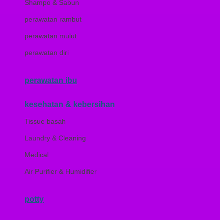
Shampo & Sabun
Love To Dream
perawatan rambut
M
perawatan mulut
Magformers
perawatan diri
Mama's Choice
perawatan ibu
Mamas&Papas
Mamaway
kesehatan & kebersihan
Maxi Cosi
Tissue basah
Megabloks
Laundry & Cleaning
Micro
Medical
MiDeer
Air Purifier & Humidifier
Mimi & Lula
potty
Mini Monkey
Moby