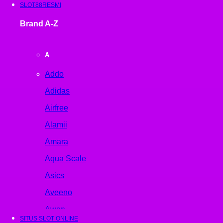
SLOT88RESMI
Brand A-Z
A
Addo
Adidas
Airfree
Alamii
Amara
Aqua Scale
Asics
Aveeno
Awan
SITUS SLOT ONLINE