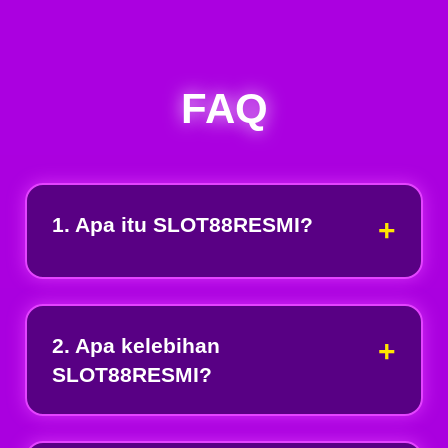
TY Toys
U
FAQ
V
Veja
Vitaflow
1. Apa itu SLOT88RESMI?
+
Vtech
W
Waterland
2. Apa kelebihan
+
Wellness
SLOT88RESMI?
X
Xootz