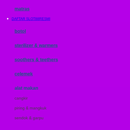
Hauck
matras
Havaianas
DAFTAR SLOT88RESMI
Hegen
botol
Hot Wheels
sterilizer & warmers
Hybrid
I
soothers & teethers
Inlacta DHA
celemek
Interlac
alat makan
Ivenet
cangkir
J
piring & mangkuk
Jack N Jill
sendok & garpu
Joie