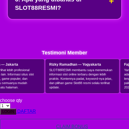
+
SLOT88RESMI?
Testimoni Member
Rizky Ramadhan — Yogyakarta
Fajar Hidayat —
ional
SLOT88RESMI membantu saya menemukan
Yang paling saya 
itus slot
informasi slot online terbaru dengan lebih
adalah tampilannya
 dan
praktis. Kontennya padat, keyword-nya jelas,
lengkap. Cocok untu
dah
dan pilihan game Slot88 resmi selalu terlihat
paling gacor serta 
update.
2026.
choose qty
DAFTAR
LOGIN
CLAIM BONUS