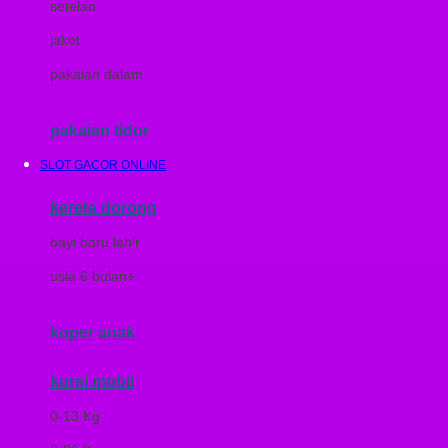
setelan
Docare
jaket
Doona
pakaian dalam
Down To Earth
Drew
pakaian tidur
Dr. Brown's
SLOT GACOR ONLINE
E
kereta dorong
ELC
bayi baru lahir
Ergobaby
usia 6 bulan+
Expert Care
koper anak
Ezyroller
kursi mobil
F
0-13 Kg
Felt So Sweet