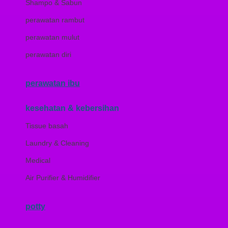
Shampo & Sabun
Love To Dream
perawatan rambut
M
perawatan mulut
Magformers
perawatan diri
Mama's Choice
perawatan ibu
Mamas&Papas
Mamaway
kesehatan & kebersihan
Maxi Cosi
Tissue basah
Megabloks
Laundry & Cleaning
Micro
Medical
MiDeer
Air Purifier & Humidifier
Mimi & Lula
potty
Mini Monkey
Moby