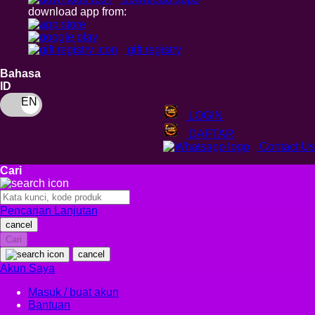
Oh Ma Grain
download app from:
Okiedog
gift registry
P
Bahasa
ID
Peachy
Phil & Ted's
LOGIN
DAFTAR
Philips Avent
Contact Us
Pigeon
Cari
Playgro
Poled Global
Pencarian Lanjutan
cancel
Ponycycle
Cari
Puma
cancel
Akun Saya
Pureats
Masuk / buat akun
Bantuan
Q