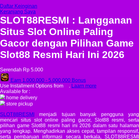
Daftar Keinginan
QV Baby
Keranjang Saya
SLOT88RESMI : Langganan
R
Situs Slot Online Paling
Real Shades
Gacor dengan Pilihan Game
Red Castle
Slot88 Resmi Hari Ini 2026
Ribbon Madness
S
Serendah
Rp 5.000
Sebamed
Earn
1.000.000
-
5.000.000
Bonus
Use Installment Options from
.
Laarn more
Silver Cross
Available for :
home delivery
Simply Idea
store pickup
Skip Hop
SLOT88RESMI
menjadi tujuan banyak pengguna yang
mencari situs slot online paling gacor, Slot88 resmi, serta
Spectra
pilihan game Slot88 resmi hari ini 2026 dalam satu halaman
yang lengkap. Menghadirkan akses cepat, tampilan responsif,
Squishmallows
serta pembaruan informasi secara berkala, SLOT88RESMI