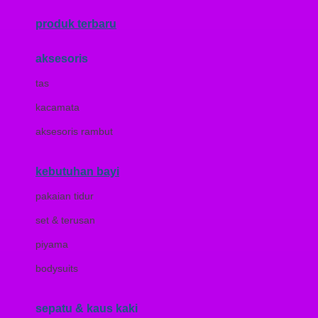
Azetabio
produk terbaru
B
aksesoris
Baabaasheepz
tas
Babiators
kacamata
Baby Dove
aksesoris rambut
Baby Jogger
Baby Rovega
kebutuhan bayi
Babybee
pakaian tidur
Banana Boat
set & terusan
Banz
piyama
Barbie
bodysuits
Beaba
Beauty Barn
sepatu & kaus kaki