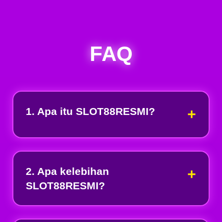
TY Toys
U
FAQ
V
Veja
Vitaflow
1. Apa itu SLOT88RESMI?
+
Vtech
W
Waterland
2. Apa kelebihan
+
Wellness
SLOT88RESMI?
X
Xootz