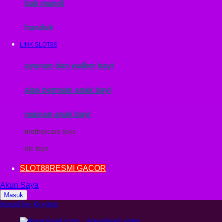
bak mandi
Momami
handuk
Mothercare
LINK SLOT88
Mustela
My Buddy Tag
ayunan dan walker bayi
My K
alas bermain anak bayi
N
mainan anak bayi
Naif
mothercare toys
Nike
elc toys
Nordic Natural
SLOT88RESMI GACOR
Nuby
Akun Saya
Nuna
Masuk
lewati ke Konten
O
download apps