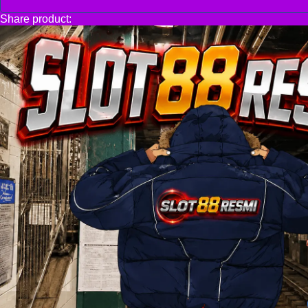
Share product: