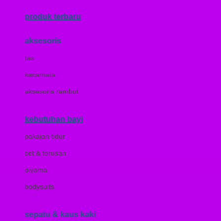
Azetabio
produk terbaru
B
aksesoris
Baabaasheepz
tas
Babiators
kacamata
Baby Dove
aksesoris rambut
Baby Jogger
Baby Rovega
kebutuhan bayi
Babybee
pakaian tidur
Banana Boat
set & terusan
Banz
piyama
Barbie
bodysuits
Beaba
Beauty Barn
sepatu & kaus kaki