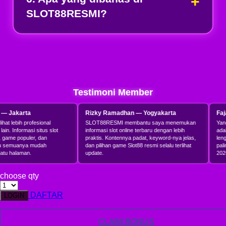
+
SLOT88RESMI?
Testimoni Member
Rizky Ramadhan — Yogyakarta
Fajar Hidayat — M
nal
SLOT88RESMI membantu saya menemukan
Yang paling saya su
s slot
informasi slot online terbaru dengan lebih
adalah tampilannya re
n
praktis. Kontennya padat, keyword-nya jelas,
lengkap. Cocok untuk m
h
dan pilihan game Slot88 resmi selalu terlihat
paling gacor serta gam
update.
2026.
choose qty
DAFTAR
LOGIN
CLAIM BONUS