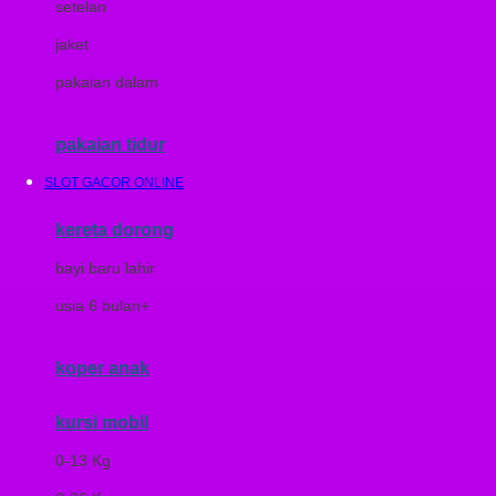
setelan
Docare
jaket
Doona
pakaian dalam
Down To Earth
Drew
pakaian tidur
Dr. Brown's
SLOT GACOR ONLINE
E
kereta dorong
ELC
bayi baru lahir
Ergobaby
usia 6 bulan+
Expert Care
koper anak
Ezyroller
kursi mobil
F
0-13 Kg
Felt So Sweet