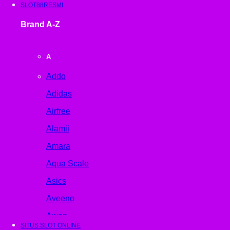
SLOT88RESMI
Brand A-Z
A
Addo
Adidas
Airfree
Alamii
Amara
Aqua Scale
Asics
Aveeno
Awan
SITUS SLOT ONLINE