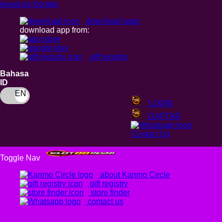
lewati ke Konten
download apps
download app from:
gift registry
Bahasa
ID
LOGIN
DAFTAR
Contact Us
Toggle Nav
about Kanmo Circle
gift registry
store finder
contact us