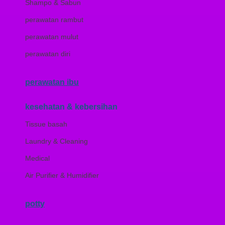
Shampo & Sabun
Love To Dream
perawatan rambut
M
perawatan mulut
Magformers
perawatan diri
Mama's Choice
perawatan ibu
Mamas&Papas
Mamaway
kesehatan & kebersihan
Maxi Cosi
Tissue basah
Megabloks
Laundry & Cleaning
Micro
Medical
MiDeer
Air Purifier & Humidifier
Mimi & Lula
potty
Mini Monkey
Moby