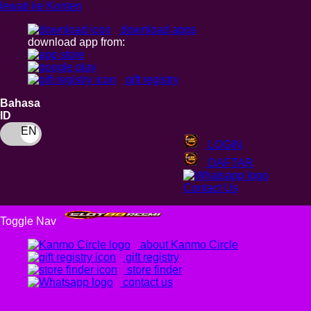
lewati ke Konten
download apps
download app from:
gift registry
Bahasa
ID
LOGIN
DAFTAR
Contact Us
Toggle Nav
about Kanmo Circle
gift registry
store finder
contact us