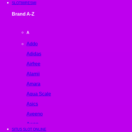
SLOT88RESMI
Brand A-Z
A
Addo
Adidas
Airfree
Alamii
Amara
Aqua Scale
Asics
Aveeno
Awan
SITUS SLOT ONLINE