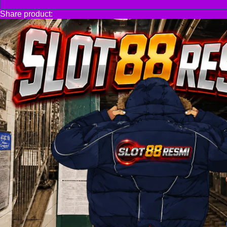
Share product: