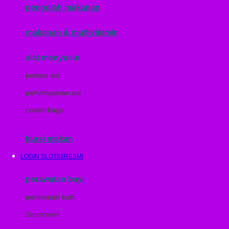
Joolz
pengolah makanan
Jujube
makanan & multivitamin
K
alat menyusui
Kiddycuts
pompa asi
Kumon
penyimpanan asi
L
cooler bags
Leapfrog
Leclerc
kursi makan
Lee Vierra
LOGIN SLOT88RESMI
Lillebaby
perawatan bayi
Little Bird Told Me
perawatan kulit
Little Miss Janis
Sunscreen
London Taxi