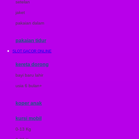
setelan
Docare
jaket
Doona
pakaian dalam
Down To Earth
Drew
pakaian tidur
Dr. Brown's
SLOT GACOR ONLINE
E
kereta dorong
ELC
bayi baru lahir
Ergobaby
usia 6 bulan+
Expert Care
koper anak
Ezyroller
kursi mobil
F
0-13 Kg
Felt So Sweet