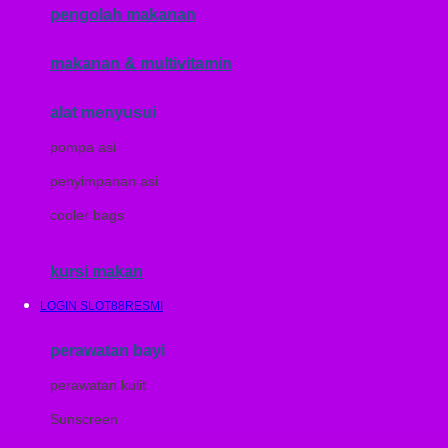
Joolz
pengolah makanan
Jujube
makanan & multivitamin
K
alat menyusui
Kiddycuts
pompa asi
Kumon
penyimpanan asi
L
cooler bags
Leapfrog
Leclerc
kursi makan
Lee Vierra
LOGIN SLOT88RESMI
Lillebaby
perawatan bayi
Little Bird Told Me
perawatan kulit
Little Miss Janis
Sunscreen
London Taxi