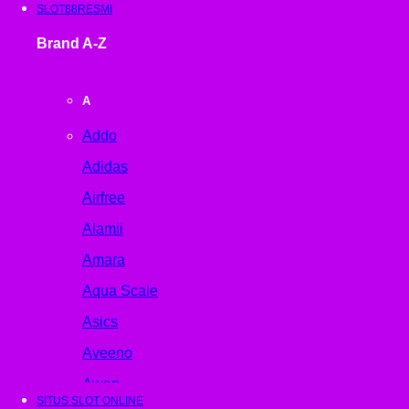
SLOT88RESMI
Brand A-Z
A
Addo
Adidas
Airfree
Alamii
Amara
Aqua Scale
Asics
Aveeno
Awan
SITUS SLOT ONLINE