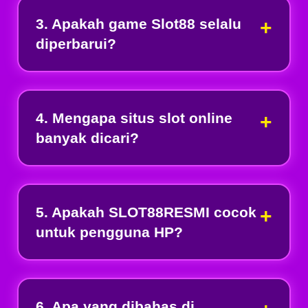
Y
3. Apakah game Slot88 selalu
+
diperbarui?
Yamatoya
Z
Zaxy
4. Mengapa situs slot online
+
Zoggs
banyak dicari?
0-9
4Moms
59S
5. Apakah SLOT88RESMI cocok
+
untuk pengguna HP?
6. Apa yang dibahas di