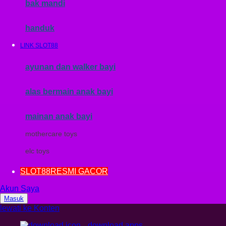
bak mandi
Momami
handuk
Mothercare
LINK SLOT88
Mustela
My Buddy Tag
ayunan dan walker bayi
My K
alas bermain anak bayi
N
mainan anak bayi
Naif
mothercare toys
Nike
elc toys
Nordic Natural
SLOT88RESMI GACOR
Nuby
Akun Saya
Nuna
Masuk
lewati ke Konten
O
download apps