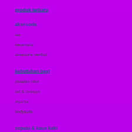
Azetabio
produk terbaru
B
aksesoris
Baabaasheepz
tas
Babiators
kacamata
Baby Dove
aksesoris rambut
Baby Jogger
Baby Rovega
kebutuhan bayi
Babybee
pakaian tidur
Banana Boat
set & terusan
Banz
piyama
Barbie
bodysuits
Beaba
Beauty Barn
sepatu & kaus kaki