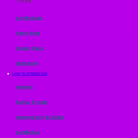
0-36 Kg
Fisher Price
Flipper
gendongan
Friends Of Sally
travel cots
G
Gb
diaper bags
Geko
aksesoris
Graco
LINK SLOT88RESMI
Gund
selimut
H
bantal & sprei
Habbie
Haenim
ranjang bayi & balita
Happy Horse
perabotan
Happy Tummy