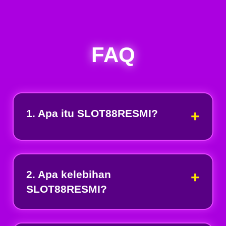
TY Toys
U
FAQ
V
Veja
Vitaflow
1. Apa itu SLOT88RESMI?
+
Vtech
W
Waterland
2. Apa kelebihan
+
Wellness
SLOT88RESMI?
X
Xootz