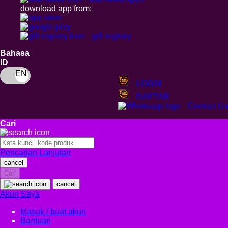
Oh Ma Grain
download app from:
Okiedog
gift registry
P
Bahasa
ID
Peachy
Phil & Ted's
LOGIN
DAFTAR
Philips Avent
Contact Us
Pigeon
Cari
Playgro
Poled Global
Pencarian Lanjutan
cancel
Ponycycle
Cari
Puma
cancel
Akun Saya
Pureats
Masuk / buat akun
Bantuan
Q