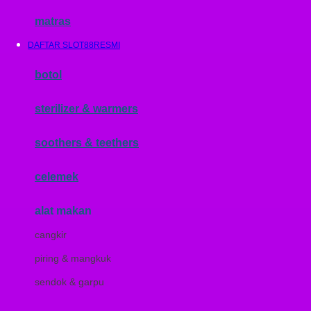
Hauck
matras
Havaianas
DAFTAR SLOT88RESMI
Hegen
botol
Hot Wheels
sterilizer & warmers
Hybrid
I
soothers & teethers
Inlacta DHA
celemek
Interlac
alat makan
Ivenet
cangkir
J
piring & mangkuk
Jack N Jill
sendok & garpu
Joie