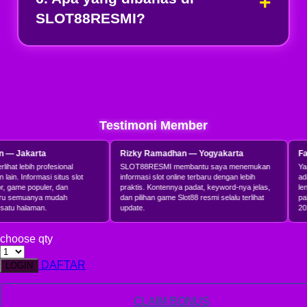
+
SLOT88RESMI?
Testimoni Member
Rizky Ramadhan — Yogyakarta
Fajar Hidayat 
sional
SLOT88RESMI membantu saya menemukan
Yang paling saya
situs slot
informasi slot online terbaru dengan lebih
adalah tampilanny
, dan
praktis. Kontennya padat, keyword-nya jelas,
lengkap. Cocok unt
udah
dan pilihan game Slot88 resmi selalu terlihat
paling gacor serta 
update.
2026.
choose qty
DAFTAR
LOGIN
CLAIM BONUS