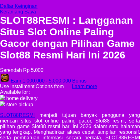
Daftar Keinginan
QV Baby
Keranjang Saya
SLOT88RESMI : Langganan
R
Situs Slot Online Paling
Real Shades
Gacor dengan Pilihan Game
Red Castle
Slot88 Resmi Hari Ini 2026
Ribbon Madness
S
Serendah
Rp 5.000
Sebamed
Earn
1.000.000
-
5.000.000
Bonus
Use Installment Options from
.
Laarn more
Silver Cross
Available for :
home delivery
Simply Idea
store pickup
Skip Hop
SLOT88RESMI
menjadi tujuan banyak pengguna yang
mencari situs slot online paling gacor, Slot88 resmi, serta
Spectra
pilihan game Slot88 resmi hari ini 2026 dalam satu halaman
yang lengkap. Menghadirkan akses cepat, tampilan responsif,
Squishmallows
serta pembaruan informasi secara berkala, SLOT88RESMI