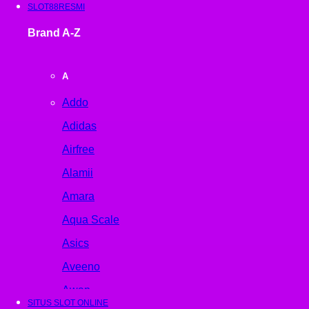
SLOT88RESMI
Brand A-Z
A
Addo
Adidas
Airfree
Alamii
Amara
Aqua Scale
Asics
Aveeno
Awan
SITUS SLOT ONLINE