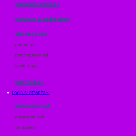
Joolz
pengolah makanan
Jujube
makanan & multivitamin
K
alat menyusui
Kiddycuts
pompa asi
Kumon
penyimpanan asi
L
cooler bags
Leapfrog
Leclerc
kursi makan
Lee Vierra
LOGIN SLOT88RESMI
Lillebaby
perawatan bayi
Little Bird Told Me
perawatan kulit
Little Miss Janis
Sunscreen
London Taxi