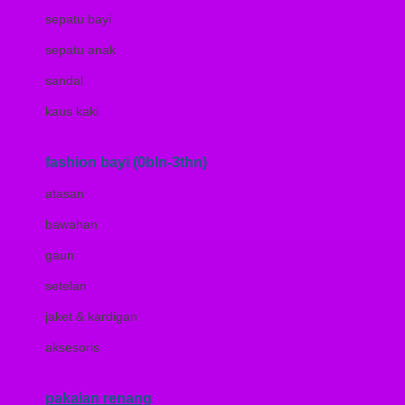
Bio Oil
sepatu bayi
Biolane
sepatu anak
Bite Fighters
sandal
Bizzi Growin
kaus kaki
Blackmores
fashion bayi (0bln-3thn)
Blooming Marvellous
atasan
Bonnels
bawahan
Bravado
gaun
Bruder
setelan
Brush Baby
jaket & kardigan
Buds Organics
aksesoris
Bugaboo
Buggygear
pakaian renang