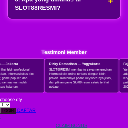
+
SLOT88RESMI?
Testimoni Member
Rizky Ramadhan — Yogyakarta
Fajar Hidayat — M
al
SLOT88RESMI membantu saya menemukan
Yang paling saya suk
s slot
informasi slot online terbaru dengan lebih
adalah tampilannya re
n
praktis. Kontennya padat, keyword-nya jelas,
lengkap. Cocok untuk m
h
dan pilihan game Slot88 resmi selalu terlihat
paling gacor serta game
update.
2026.
choose qty
DAFTAR
LOGIN
CLAIM BONUS