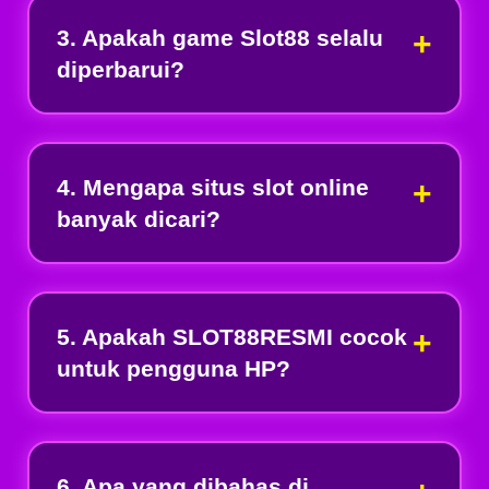
Y
3. Apakah game Slot88 selalu
+
diperbarui?
Yamatoya
Z
Zaxy
4. Mengapa situs slot online
+
Zoggs
banyak dicari?
0-9
4Moms
59S
5. Apakah SLOT88RESMI cocok
+
untuk pengguna HP?
6. Apa yang dibahas di