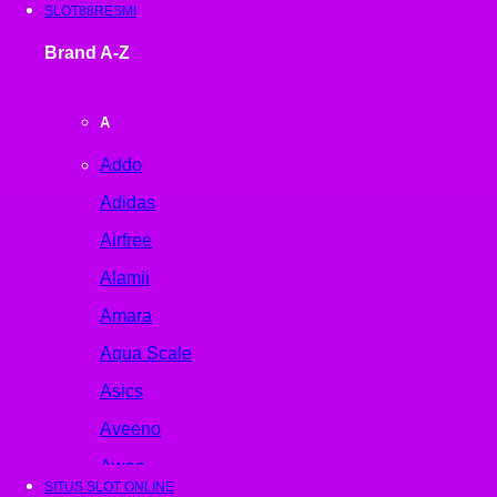
SLOT88RESMI
Brand A-Z
A
Addo
Adidas
Airfree
Alamii
Amara
Aqua Scale
Asics
Aveeno
Awan
SITUS SLOT ONLINE