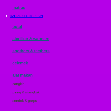
Hauck
matras
Havaianas
DAFTAR SLOT88RESMI
Hegen
botol
Hot Wheels
sterilizer & warmers
Hybrid
I
soothers & teethers
Inlacta DHA
celemek
Interlac
alat makan
Ivenet
cangkir
J
piring & mangkuk
Jack N Jill
sendok & garpu
Joie