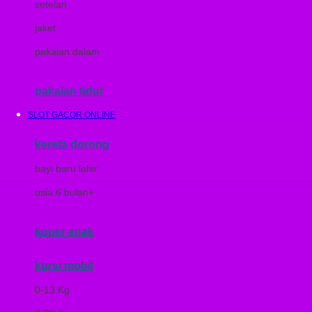
setelan
Docare
jaket
Doona
pakaian dalam
Down To Earth
Drew
pakaian tidur
Dr. Brown's
SLOT GACOR ONLINE
E
kereta dorong
ELC
bayi baru lahir
Ergobaby
usia 6 bulan+
Expert Care
koper anak
Ezyroller
kursi mobil
F
0-13 Kg
Felt So Sweet