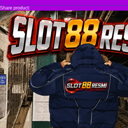
Share product: