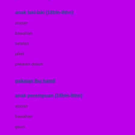
Bumkins
anak laki-laki (18bln-8thn)
C
atasan
Cetaphil
bawahan
Chicco
setelan
Childlife
jaket
Clevamama
pakaian dalam
Cocolatte
Cottonseeds
pakaian ibu hamil
Cozy N Safe
anak perempuan (18bln-8thn)
Crane
atasan
Cybex
bawahan
D
gaun
Dae Organics