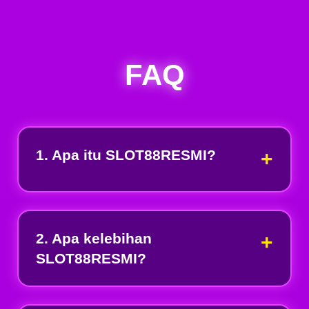
TY Toys
U
FAQ
V
Veja
Vitaflow
1. Apa itu SLOT88RESMI?
+
Vtech
W
Waterland
2. Apa kelebihan
+
Wellness
SLOT88RESMI?
X
Xootz