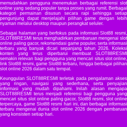
Starbooks
memudahkan pengguna menemukan berbagai referensi slot
online yang sedang populer tanpa proses yang rumit. Berbagai
Stick-O
kategori permainan disusun secara rapi sehingga setiap
pengunjung dapat menjelajahi pilihan game dengan lebih
Stokke
nyaman melalui desktop maupun perangkat seluler.
Sudocrem
Sebagai halaman yang berfokus pada informasi Slot88 resmi,
SLOT88RESMI terus menghadirkan pembaruan mengenai slot
Sumimo
online paling gacor, rekomendasi game populer, serta informasi
terbaru yang banyak dicari sepanjang tahun 2026. Koleksi
Sunnylife
konten yang terus diperbarui membuat SLOT88RESMI
semakin relevan bagi pengguna yang mencari situs slot online,
Sun-Staches
link Slot88 resmi, game Slot88 terbaru, hingga berbagai pilihan
slot online 2026 dalam satu tempat.
Swimava
Keunggulan SLOT88RESMI terletak pada pengalaman akses
T
yang ringan, navigasi yang sederhana, serta penyajian
informasi yang mudah dipahami. Inilah alasan mengapa
Tommee Tippee
SLOT88RESMI terus menjadi referensi bagi pengguna yang
mencari situs slot online paling gacor, Slot88 resmi, slot online
Trunki
terpercaya, game Slot88 resmi hari ini, dan berbagai informasi
terbaru mengenai dunia slot online 2026 dengan pembaruan
Tutti Bambini
yang konsisten setiap hari.
Twistshake