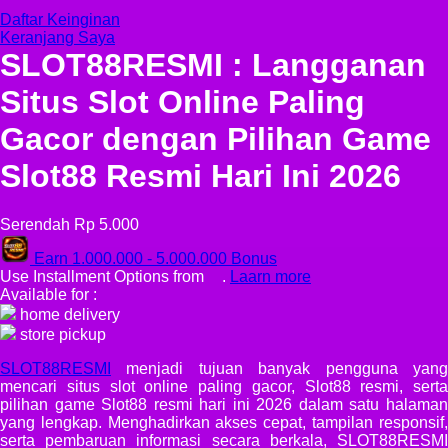
Daftar Keinginan
QV Baby
Keranjang Saya
SLOT88RESMI : Langganan
R
Situs Slot Online Paling
Real Shades
Gacor dengan Pilihan Game
Red Castle
Slot88 Resmi Hari Ini 2026
Ribbon Madness
S
Serendah
Rp 5.000
Sebamed
Earn
1.000.000
-
5.000.000
Bonus
Use Installment Options from
.
Laarn more
Silver Cross
Available for :
home delivery
Simply Idea
store pickup
Skip Hop
SLOT88RESMI
menjadi tujuan banyak pengguna yang
mencari situs slot online paling gacor, Slot88 resmi, serta
Spectra
pilihan game Slot88 resmi hari ini 2026 dalam satu halaman
yang lengkap. Menghadirkan akses cepat, tampilan responsif,
Squishmallows
serta pembaruan informasi secara berkala, SLOT88RESMI