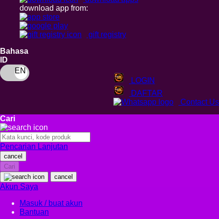
Oh Ma Grain
download app from:
Okiedog
gift registry
P
Bahasa
ID
Peachy
Phil & Ted's
LOGIN
DAFTAR
Philips Avent
Contact Us
Pigeon
Cari
Playgro
Poled Global
Pencarian Lanjutan
cancel
Ponycycle
Cari
Puma
cancel
Akun Saya
Pureats
Masuk / buat akun
Bantuan
Q