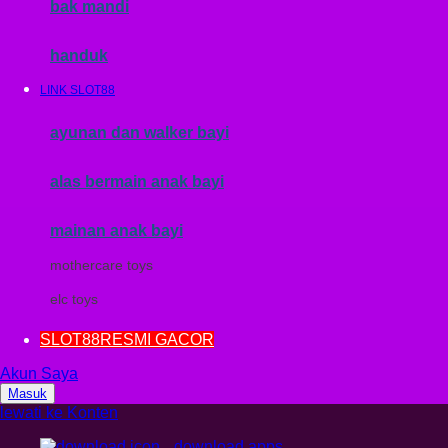
bak mandi
Momami
handuk
Mothercare
LINK SLOT88
Mustela
My Buddy Tag
ayunan dan walker bayi
My K
alas bermain anak bayi
N
mainan anak bayi
Naif
mothercare toys
Nike
elc toys
Nordic Natural
SLOT88RESMI GACOR
Nuby
Akun Saya
Nuna
Masuk
lewati ke Konten
O
download apps