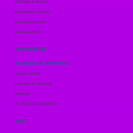
Shampo & Sabun
Love To Dream
perawatan rambut
M
perawatan mulut
Magformers
perawatan diri
Mama's Choice
perawatan ibu
Mamas&Papas
Mamaway
kesehatan & kebersihan
Maxi Cosi
Tissue basah
Megabloks
Laundry & Cleaning
Micro
Medical
MiDeer
Air Purifier & Humidifier
Mimi & Lula
potty
Mini Monkey
Moby