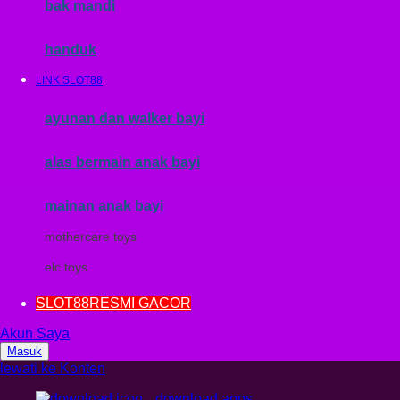
bak mandi
Momami
handuk
Mothercare
LINK SLOT88
Mustela
My Buddy Tag
ayunan dan walker bayi
My K
alas bermain anak bayi
N
mainan anak bayi
Naif
mothercare toys
Nike
elc toys
Nordic Natural
SLOT88RESMI GACOR
Nuby
Akun Saya
Nuna
Masuk
lewati ke Konten
O
download apps