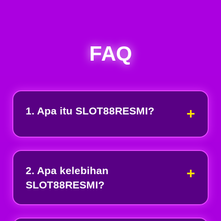
TY Toys
U
FAQ
V
Veja
Vitaflow
1. Apa itu SLOT88RESMI?
+
Vtech
W
Waterland
2. Apa kelebihan
+
Wellness
SLOT88RESMI?
X
Xootz