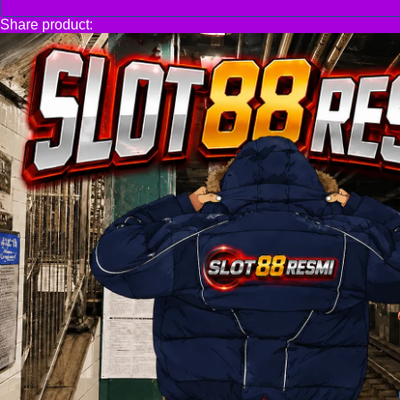
Share product: