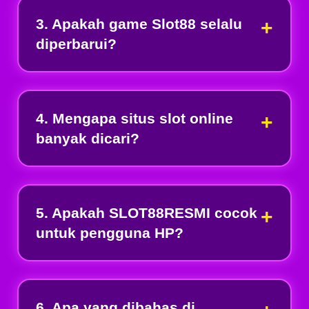
Y
3. Apakah game Slot88 selalu
+
diperbarui?
Yamatoya
Z
Zaxy
4. Mengapa situs slot online
+
Zoggs
banyak dicari?
0-9
4Moms
59S
5. Apakah SLOT88RESMI cocok
+
untuk pengguna HP?
6. Apa yang dibahas di