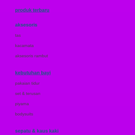
Azetabio
produk terbaru
B
aksesoris
Baabaasheepz
tas
Babiators
kacamata
Baby Dove
aksesoris rambut
Baby Jogger
Baby Rovega
kebutuhan bayi
Babybee
pakaian tidur
Banana Boat
set & terusan
Banz
piyama
Barbie
bodysuits
Beaba
Beauty Barn
sepatu & kaus kaki