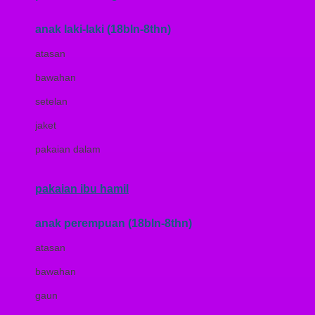
Bumkins
anak laki-laki (18bln-8thn)
C
atasan
Cetaphil
bawahan
Chicco
setelan
Childlife
jaket
Clevamama
pakaian dalam
Cocolatte
Cottonseeds
pakaian ibu hamil
Cozy N Safe
anak perempuan (18bln-8thn)
Crane
atasan
Cybex
bawahan
D
gaun
Dae Organics