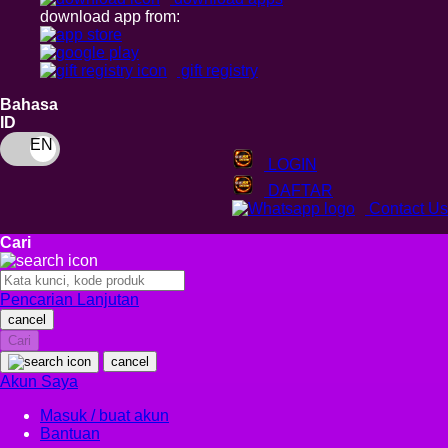
Oh Ma Grain
download app from:
Okiedog
gift registry
P
Bahasa
ID
Peachy
Phil & Ted's
LOGIN
DAFTAR
Philips Avent
Contact Us
Pigeon
Cari
Playgro
Poled Global
Pencarian Lanjutan
cancel
Ponycycle
Cari
Puma
cancel
Akun Saya
Pureats
Masuk / buat akun
Bantuan
Q