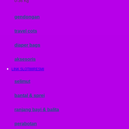
0-36 Kg
Fisher Price
Flipper
gendongan
Friends Of Sally
travel cots
G
Gb
diaper bags
Geko
aksesoris
Graco
LINK SLOT88RESMI
Gund
selimut
H
bantal & sprei
Habbie
Haenim
ranjang bayi & balita
Happy Horse
perabotan
Happy Tummy