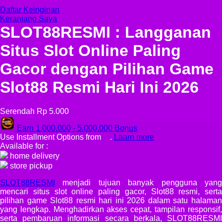
Daftar Keinginan
QV Baby
Keranjang Saya
SLOT88RESMI : Langganan
R
Situs Slot Online Paling
Real Shades
Gacor dengan Pilihan Game
Red Castle
Slot88 Resmi Hari Ini 2026
Ribbon Madness
S
Serendah
Rp 5.000
Sebamed
Earn
1.000.000
-
5.000.000
Bonus
Use Installment Options from
.
Laarn more
Silver Cross
Available for :
home delivery
Simply Idea
store pickup
Skip Hop
SLOT88RESMI
menjadi tujuan banyak pengguna yang
mencari situs slot online paling gacor, Slot88 resmi, serta
Spectra
pilihan game Slot88 resmi hari ini 2026 dalam satu halaman
yang lengkap. Menghadirkan akses cepat, tampilan responsif,
Squishmallows
serta pembaruan informasi secara berkala, SLOT88RESMI