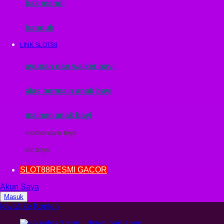
bak mandi
Momami
handuk
Mothercare
LINK SLOT88
Mustela
My Buddy Tag
ayunan dan walker bayi
My K
alas bermain anak bayi
N
mainan anak bayi
Naif
mothercare toys
Nike
elc toys
Nordic Natural
SLOT88RESMI GACOR
Nuby
Akun Saya
Nuna
Masuk
lewati ke Konten
O
download apps