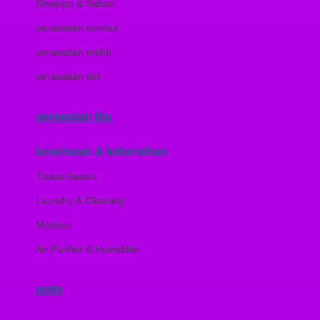
Shampo & Sabun
Love To Dream
perawatan rambut
M
perawatan mulut
Magformers
perawatan diri
Mama's Choice
perawatan ibu
Mamas&Papas
Mamaway
kesehatan & kebersihan
Maxi Cosi
Tissue basah
Megabloks
Laundry & Cleaning
Micro
Medical
MiDeer
Air Purifier & Humidifier
Mimi & Lula
potty
Mini Monkey
Moby