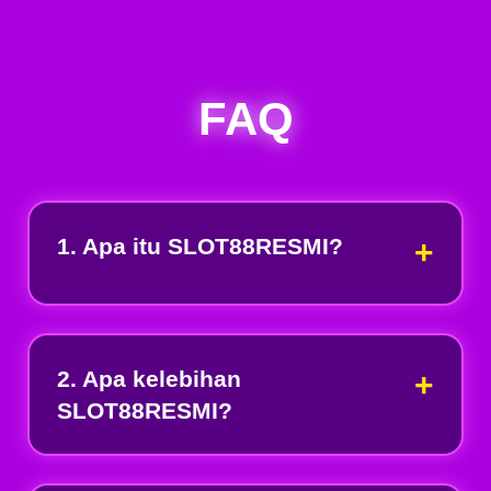
TY Toys
U
FAQ
V
Veja
Vitaflow
1. Apa itu SLOT88RESMI?
+
Vtech
W
Waterland
2. Apa kelebihan
+
Wellness
SLOT88RESMI?
X
Xootz