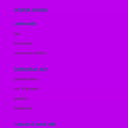
Azetabio
produk terbaru
B
aksesoris
Baabaasheepz
tas
Babiators
kacamata
Baby Dove
aksesoris rambut
Baby Jogger
Baby Rovega
kebutuhan bayi
Babybee
pakaian tidur
Banana Boat
set & terusan
Banz
piyama
Barbie
bodysuits
Beaba
Beauty Barn
sepatu & kaus kaki