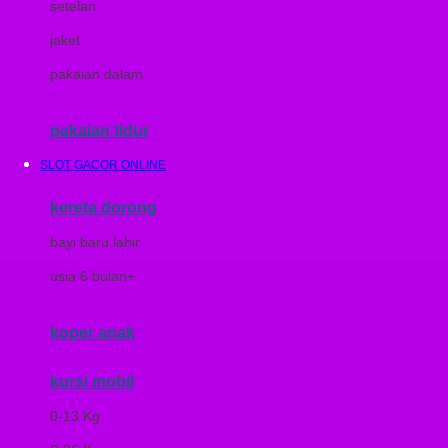
setelan
Docare
jaket
Doona
pakaian dalam
Down To Earth
Drew
pakaian tidur
Dr. Brown's
SLOT GACOR ONLINE
E
kereta dorong
ELC
bayi baru lahir
Ergobaby
usia 6 bulan+
Expert Care
koper anak
Ezyroller
kursi mobil
F
0-13 Kg
Felt So Sweet