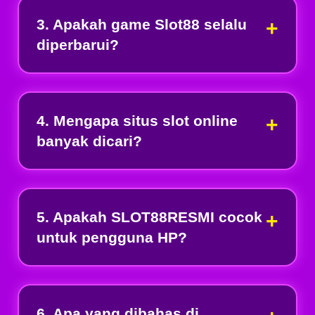
Y
3. Apakah game Slot88 selalu
+
diperbarui?
Yamatoya
Z
Zaxy
4. Mengapa situs slot online
+
Zoggs
banyak dicari?
0-9
4Moms
59S
5. Apakah SLOT88RESMI cocok
+
untuk pengguna HP?
6. Apa yang dibahas di