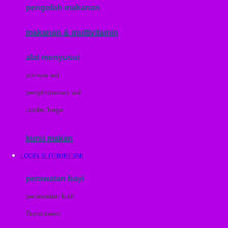
Joolz
pengolah makanan
Jujube
makanan & multivitamin
K
alat menyusui
Kiddycuts
pompa asi
Kumon
penyimpanan asi
L
cooler bags
Leapfrog
Leclerc
kursi makan
Lee Vierra
LOGIN SLOT88RESMI
Lillebaby
perawatan bayi
Little Bird Told Me
perawatan kulit
Little Miss Janis
Sunscreen
London Taxi