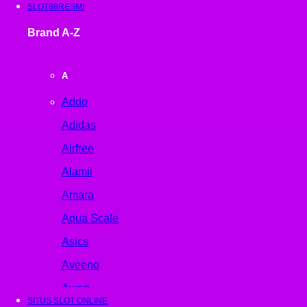
SLOT88RESMI
Brand A-Z
A
Addo
Adidas
Airfree
Alamii
Amara
Aqua Scale
Asics
Aveeno
Awan
SITUS SLOT ONLINE