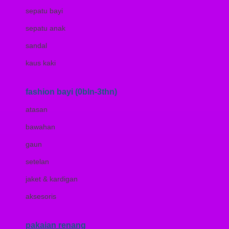
Bio Oil
sepatu bayi
Biolane
sepatu anak
Bite Fighters
sandal
Bizzi Growin
kaus kaki
Blackmores
fashion bayi (0bln-3thn)
Blooming Marvellous
atasan
Bonnels
bawahan
Bravado
gaun
Bruder
setelan
Brush Baby
jaket & kardigan
Buds Organics
aksesoris
Bugaboo
Buggygear
pakaian renang