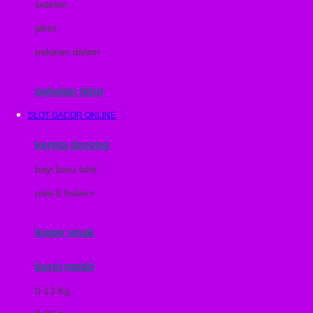
setelan
Docare
jaket
Doona
pakaian dalam
Down To Earth
Drew
pakaian tidur
Dr. Brown's
SLOT GACOR ONLINE
E
kereta dorong
ELC
bayi baru lahir
Ergobaby
usia 6 bulan+
Expert Care
koper anak
Ezyroller
kursi mobil
F
0-13 Kg
Felt So Sweet