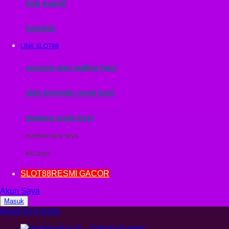
bak mandi
Momami
handuk
Mothercare
LINK SLOT88
Mustela
My Buddy Tag
ayunan dan walker bayi
My K
alas bermain anak bayi
N
mainan anak bayi
Naif
mothercare toys
Nike
elc toys
Nordic Natural
SLOT88RESMI GACOR
Nuby
Akun Saya
Nuna
Masuk
lewati ke Konten
O
download apps