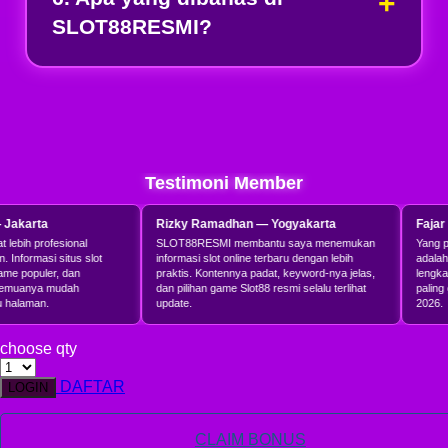
+
SLOT88RESMI?
Testimoni Member
Rizky Ramadhan — Yogyakarta
Fajar Hidayat — Medan
SLOT88RESMI membantu saya menemukan
Yang paling saya suka dar
informasi slot online terbaru dengan lebih
adalah tampilannya responsi
praktis. Kontennya padat, keyword-nya jelas,
lengkap. Cocok untuk mencari
dan pilihan game Slot88 resmi selalu terlihat
paling gacor serta game Slot
update.
2026.
choose qty
DAFTAR
LOGIN
CLAIM BONUS