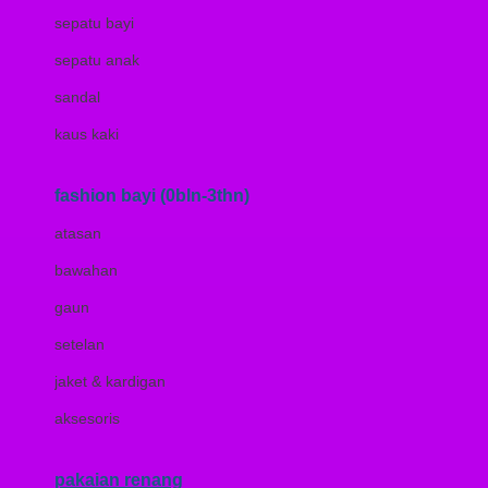
Bio Oil
sepatu bayi
Biolane
sepatu anak
Bite Fighters
sandal
Bizzi Growin
kaus kaki
Blackmores
fashion bayi (0bln-3thn)
Blooming Marvellous
atasan
Bonnels
bawahan
Bravado
gaun
Bruder
setelan
Brush Baby
jaket & kardigan
Buds Organics
aksesoris
Bugaboo
Buggygear
pakaian renang