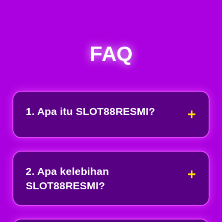
TY Toys
U
FAQ
V
Veja
Vitaflow
1. Apa itu SLOT88RESMI?
+
Vtech
W
Waterland
2. Apa kelebihan
+
Wellness
SLOT88RESMI?
X
Xootz