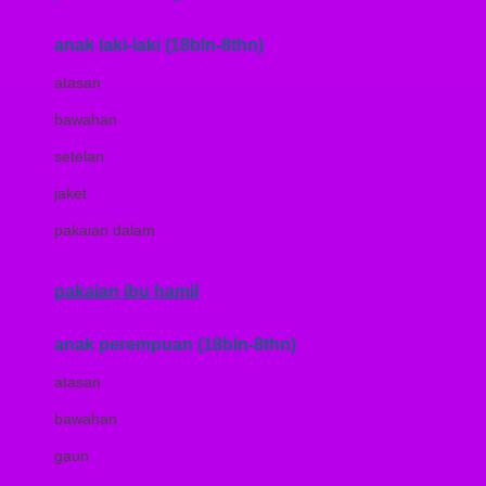
Bumkins
anak laki-laki (18bln-8thn)
C
atasan
Cetaphil
bawahan
Chicco
setelan
Childlife
jaket
Clevamama
pakaian dalam
Cocolatte
Cottonseeds
pakaian ibu hamil
Cozy N Safe
anak perempuan (18bln-8thn)
Crane
atasan
Cybex
bawahan
D
gaun
Dae Organics