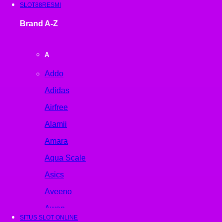
SLOT88RESMI
Brand A-Z
A
Addo
Adidas
Airfree
Alamii
Amara
Aqua Scale
Asics
Aveeno
Awan
SITUS SLOT ONLINE