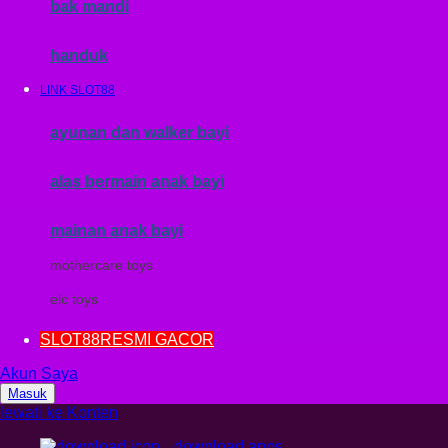
bak mandi
Momami
handuk
Mothercare
LINK SLOT88
Mustela
My Buddy Tag
ayunan dan walker bayi
My K
alas bermain anak bayi
N
mainan anak bayi
Naif
mothercare toys
Nike
elc toys
Nordic Natural
SLOT88RESMI GACOR
Nuby
Akun Saya
Nuna
Masuk
lewati ke Konten
O
download apps